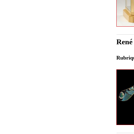
René 
Rubri