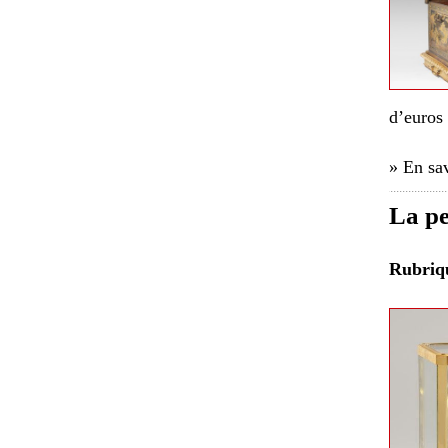
d’euros
» En sav
La pe
Rubri