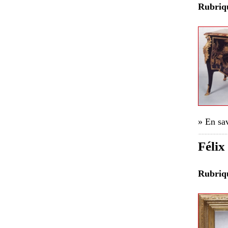
Rubri
» En sav
Félix
Rubri