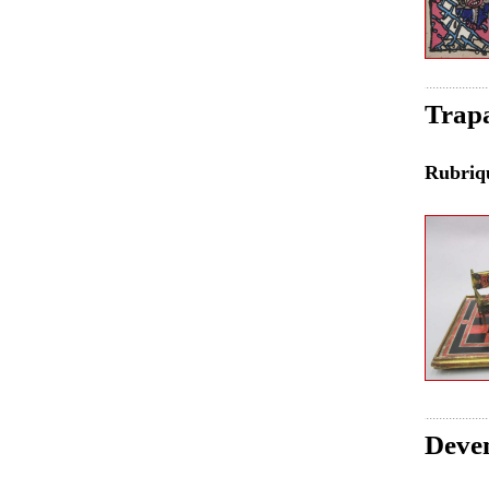
Trapa
Rubri
Deven