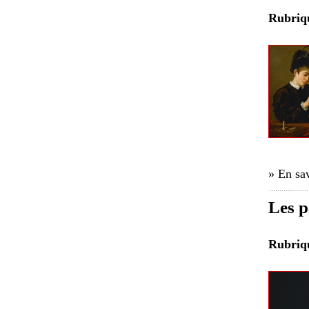
Rubri
» En sav
Les p
Rubri