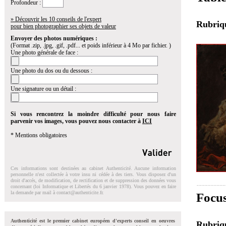
Profondeur :
» Découvrir les 10 conseils de l'expert
Rubri
pour bien photographier ses objets de valeur
Envoyer des photos numériques :
(Format .zip, .jpg, .gif, .pdf... et poids inférieur à 4 Mo par fichier. )
Une photo générale de face :
Une photo du dos ou du dessous :
Une signature ou un détail :
Si vous rencontrez la moindre difficulté pour nous faire
parvenir vos images, vous pouvez nous contacter à
ICI
* Mentions obligatoires
Ces informations sont destinées au cabinet Authenticité. Aucune information
personnelle n'est collectée à votre insu ni cédée à des tiers. Vous disposez d'un
droit d'accés, de modification, de rectification et de suppression des données vous
concernant (loi Informatique et Libertés du 6 janvier 1978). Vous pouvez en faire
la demande par mail à
contact@authenticite.fr
.
Focus
Authenticité est le premier cabinet européen d'experts conseil en oeuvres
Rubri