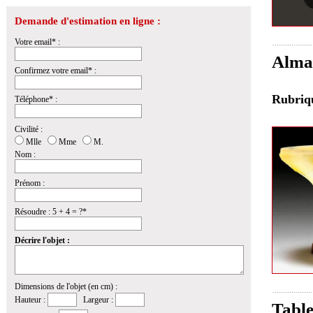
Demande d'estimation en ligne :
Votre email* :
Almar
Confirmez votre email* :
Rubri
Téléphone* :
Civilité :
Mlle
Mme
M.
Nom :
Prénom :
Résoudre : 5 + 4 = ?*
Décrire l'objet :
Dimensions de l'objet (en cm) :
Hauteur :
Largeur :
Table