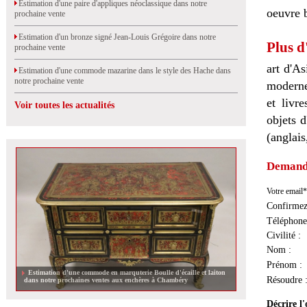
Estimation d'une paire d'appliques néoclassique dans notre
oeuvre b
prochaine vente
Estimation d'un bronze signé Jean-Louis Grégoire dans notre
Plus d
prochaine vente
art d'As
Estimation d'une commode mazarine dans le style des Hache dans
notre prochaine vente
moderne
et livr
Voir toutes les actualités
objets d
(anglais
Demande
Votre email*
Confirmez
Téléphone
Civilité :
Nom :
Prénom :
Estimation d'une commode en marquterie Boulle d'écaille et laiton
Résoudre 
dans notre prochaines ventes aux enchères à Chambéry
Décrire l'