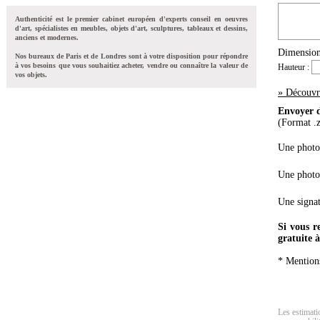
Authenticité est le premier cabinet européen d'experts conseil en oeuvres
d'art, spécialistes en meubles, objets d'art, sculptures, tableaux et dessins,
anciens et modernes.
Dimensions
Nos bureaux de Paris et de Londres sont à votre disposition pour répondre
à vos besoins que vous souhaitiez acheter, vendre ou connaître la valeur de
Hauteur :
vos objets.
» Découvri
Envoyer d
(Format .zi
Une photo 
Une photo
Une signat
Si vous r
gratuite 
* Mentions
Les estimatio