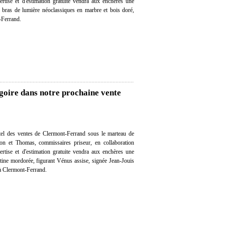
ertise et d'estimation gratuite vendra aux enchères une
x bras de lumière néoclassiques en marbre et bois doré,
t-Ferrand.
goire dans notre prochaine vente
el des ventes de Clermont-Ferrand sous le marteau de
on et Thomas, commissaires priseur, en collaboration
ertise et d'estimation gratuite vendra aux enchères une
tine mordorée, figurant Vénus assise, signée Jean-Jouis
t à Clermont-Ferrand.