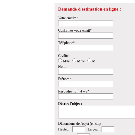
Demande d'estimation en ligne :
Votre email* :
Confirmez votre email* :
Téléphone* :
Civilité :
Mlle
Mme
M.
Nom :
Prénom :
Résoudre : 5 + 4 = ?*
Décrire l'objet :
Dimensions de l'objet (en cm) :
Hauteur :
Largeur :