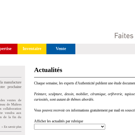
pertise
Inventaire
Vente
Actualités
 la manufacture
Chaque semaine, les experts d'Authenticité publient une étude document
tre prochaine
Peinture, sculpture, dessin, mobilier, céramique, orfévrerie, tapisseri
curiosités, sont autant de thêmes abordés.
des ventes de
teau de Maîtres
n collaboration
Vous pouvez recevoir ces informations gratuitement par mail en souscriva
uite vendra aux
on de la fin du
Afficher les actualités par rubrique
» En savoir plus