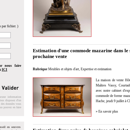
 par fichier. )
Estimation d'une commode mazarine dans le s
prochaine vente
ur nous faire
Rubrique
Meubles et objets d'art
,
Expertise et estimation
 à
ICI
La maison de vente Hôt
Maîtres Vassy, Courtad
avec notre cabinet d'exp
commode de forme mazari
ucune information
 Vous disposez d'un
Hache, jeudi 9 juillet à 
on des données vous
ous pouvez en faire
» En savoir plus
nseil en oeuvres