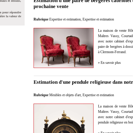
Estimation d'une paire de bergères cabriolet
leaux et dessins,
prochaine vente
on pour répondre
ître la valeur de
Rubrique
Expertise et estimation
,
Expertise et estimation
La maison de vente Hôt
Maîtres Vassy, Courtad
avec notre cabinet d'exp
paire de bergères à dossi
à Clermont-Ferrand.
» En savoir plus
Estimation d'une pendule religieuse dans not
Rubrique
Meubles et objets d'art
,
Expertise et estimation
La maison de vente Hôt
Maîtres Vassy, Courtad
avec notre cabinet d'exp
pendule religieuse en boi