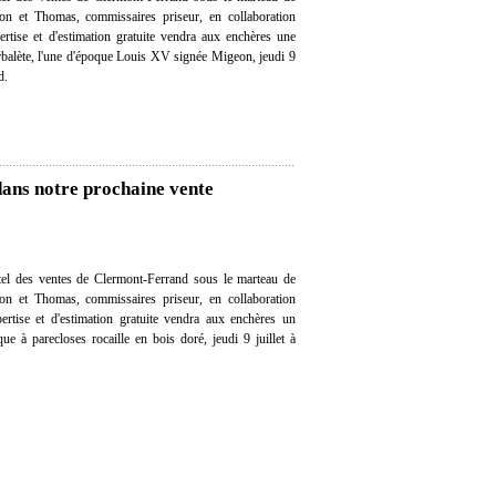
on et Thomas, commissaires priseur, en collaboration
ertise et d'estimation gratuite vendra aux enchères une
rbalète, l'une d'époque Louis XV signée Migeon, jeudi 9
d.
dans notre prochaine vente
el des ventes de Clermont-Ferrand sous le marteau de
on et Thomas, commissaires priseur, en collaboration
pertise et d'estimation gratuite vendra aux enchères un
que à parecloses rocaille en bois doré, jeudi 9 juillet à