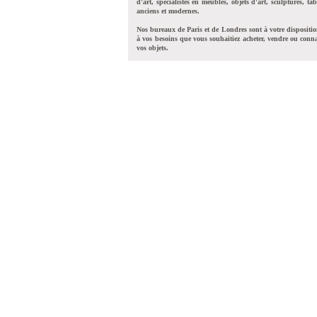
d'art, spécialistes en meubles, objets d'art, sculptures, tab
anciens et modernes.
Nos bureaux de Paris et de Londres sont à votre dispositi
à vos besoins que vous souhaitiez acheter, vendre ou conna
vos objets.