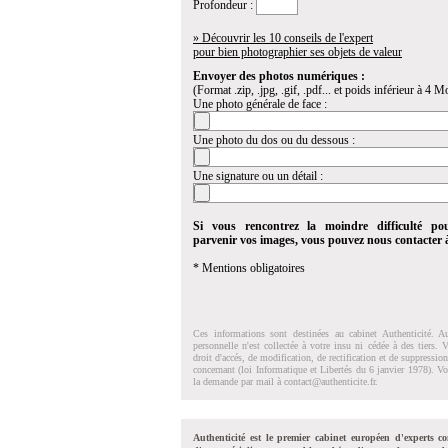
Profondeur :
» Découvrir les 10 conseils de l'expert
pour bien photographier ses objets de valeur
Envoyer des photos numériques :
(Format .zip, .jpg, .gif, .pdf... et poids inférieur à 4 Mo
Une photo générale de face :
Une photo du dos ou du dessous :
Une signature ou un détail :
Si vous rencontrez la moindre difficulté po
parvenir vos images, vous pouvez nous contacter
* Mentions obligatoires
Ces informations sont destinées au cabinet Authenticité. A
personnelle n'est collectée à votre insu ni cédée à des tiers.
droit d'accés, de modification, de rectification et de suppressi
concernant (loi Informatique et Libertés du 6 janvier 1978). V
la demande par mail à
contact@authenticite.fr
.
Authenticité est le premier cabinet européen d'experts co