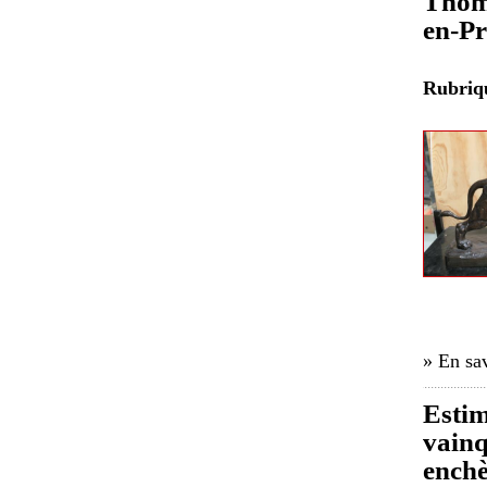
Thoma
en-P
Rubri
» En sav
Estim
vainq
enchè