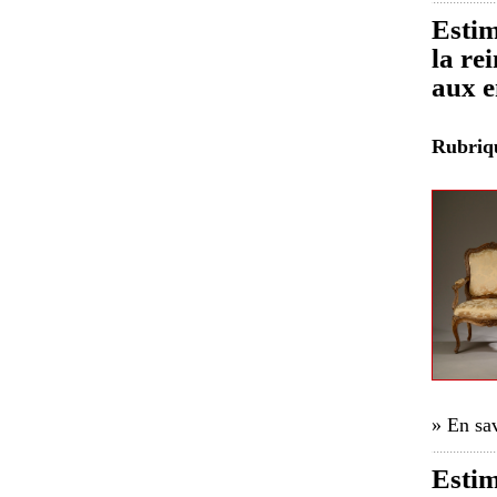
Estim
la re
aux e
Rubri
» En sav
Estim