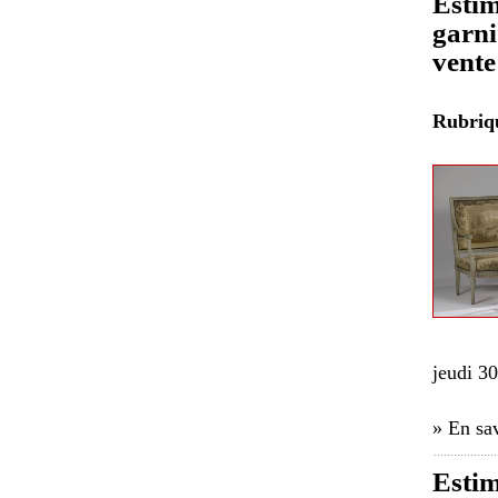
Estim
garni
vente
Rubri
jeudi 30
» En sav
Esti