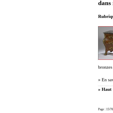
dans 
Rubri
bronzes 
» En sav
» Haut 
Page : 15