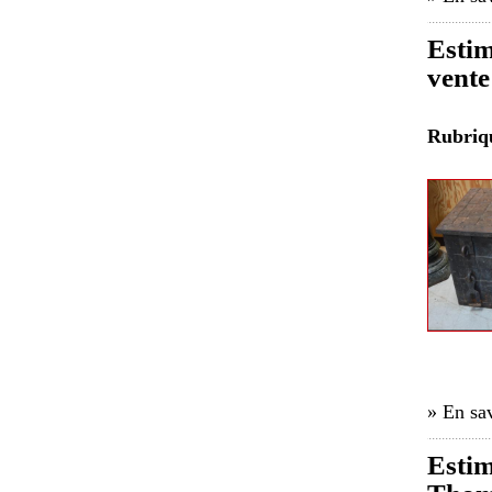
Estim
vente
Rubri
» En sav
Estim