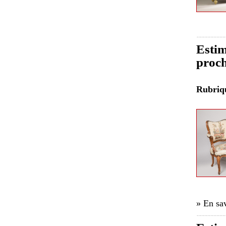
Estim
proch
Rubri
» En sav