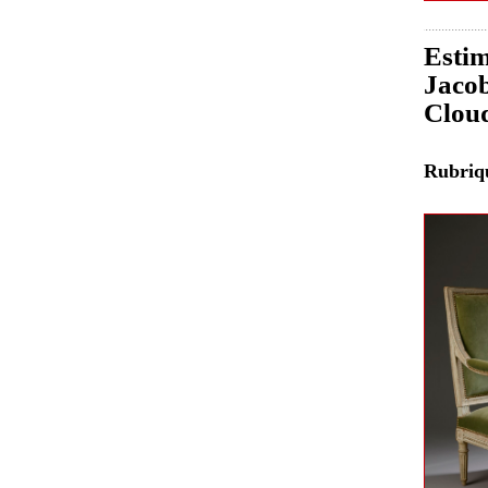
Estim
Jacob
Clou
Rubri