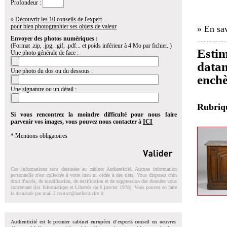
Profondeur :
» Découvrir les 10 conseils de l'expert
pour bien photographier ses objets de valeur
» En sav
Envoyer des photos numériques :
(Format .zip, .jpg, .gif, .pdf... et poids inférieur à 4 Mo par fichier. )
Estim
Une photo générale de face :
datan
Une photo du dos ou du dessous :
enchè
Une signature ou un détail :
Rubri
Si vous rencontrez la moindre difficulté pour nous faire
parvenir vos images, vous pouvez nous contacter à
ICI
* Mentions obligatoires
Ces informations sont destinées au cabinet Authenticité. Aucune information
personnelle n'est collectée à votre insu ni cédée à des tiers. Vous disposez d'un
droit d'accés, de modification, de rectification et de suppression des données vous
concernant (loi Informatique et Libertés du 6 janvier 1978). Vous pouvez en faire
la demande par mail à
contact@authenticite.fr
.
Authenticité est le premier cabinet européen d'experts conseil en oeuvres