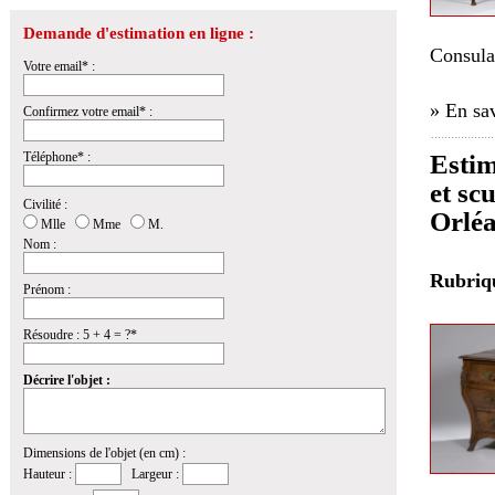
Demande d'estimation en ligne :
Consula
Votre email* :
» En sav
Confirmez votre email* :
Téléphone* :
Esti
et sc
Civilité :
Orlé
Mlle
Mme
M.
Nom :
Rubri
Prénom :
Résoudre : 5 + 4 = ?*
Décrire l'objet :
Dimensions de l'objet (en cm) :
Hauteur :
Largeur :