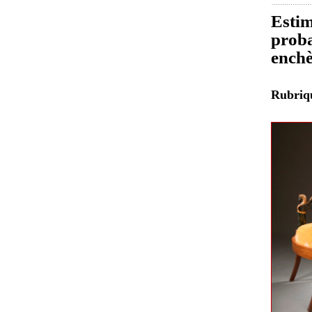
Estim
proba
enchè
Rubri