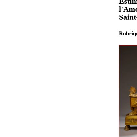
Estim
l'Amo
Sain
Rubri