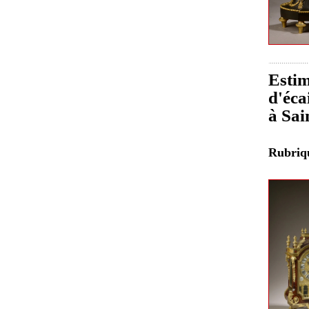
Estim
d'éca
à Sai
Rubri