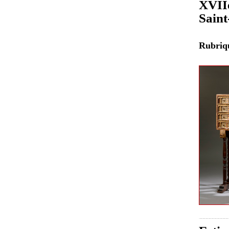
XVIIe
Sain
Rubri