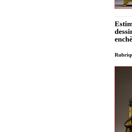
Estim
dessi
enchè
Rubri