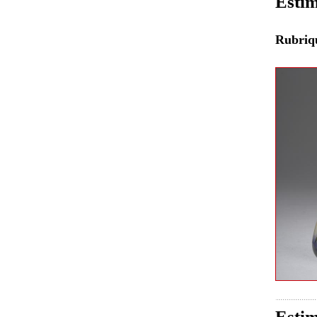
Estim
Rubri
Estim