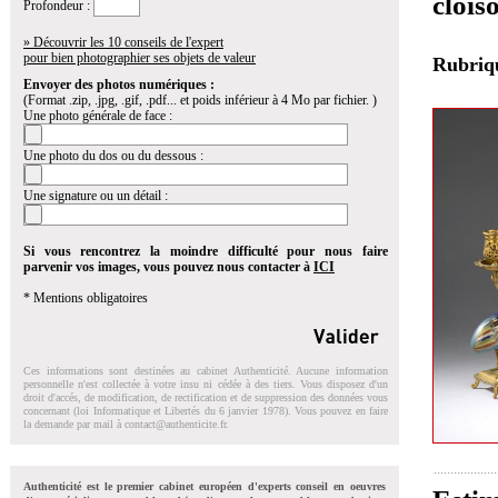
clois
Profondeur :
» Découvrir les 10 conseils de l'expert
pour bien photographier ses objets de valeur
Rubri
Envoyer des photos numériques :
(Format .zip, .jpg, .gif, .pdf... et poids inférieur à 4 Mo par fichier. )
Une photo générale de face :
Une photo du dos ou du dessous :
Une signature ou un détail :
Si vous rencontrez la moindre difficulté pour nous faire
parvenir vos images, vous pouvez nous contacter à
ICI
* Mentions obligatoires
Ces informations sont destinées au cabinet Authenticité. Aucune information
personnelle n'est collectée à votre insu ni cédée à des tiers. Vous disposez d'un
droit d'accés, de modification, de rectification et de suppression des données vous
concernant (loi Informatique et Libertés du 6 janvier 1978). Vous pouvez en faire
la demande par mail à
contact@authenticite.fr
.
Authenticité est le premier cabinet européen d'experts conseil en oeuvres