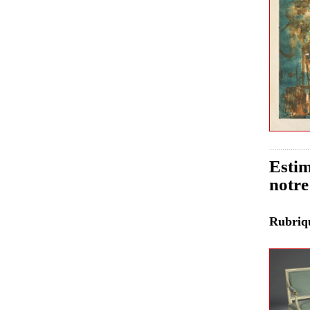
Estim
notre
Rubri