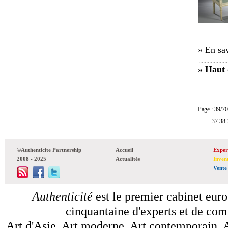
» En sav
» Haut 
Page : 39
37
38
©Authenticite Partnership
Accueil
Exper
2008 - 2025
Actualités
Inven
Vente
Authenticité
est le premier cabinet euro
cinquantaine d'experts et de comm
Art d'Asie, Art moderne, Art contemporain, A