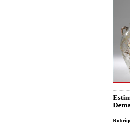
Estim
Dema
Rubri