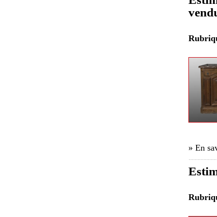
vend
Rubri
» En sav
Estim
Rubri