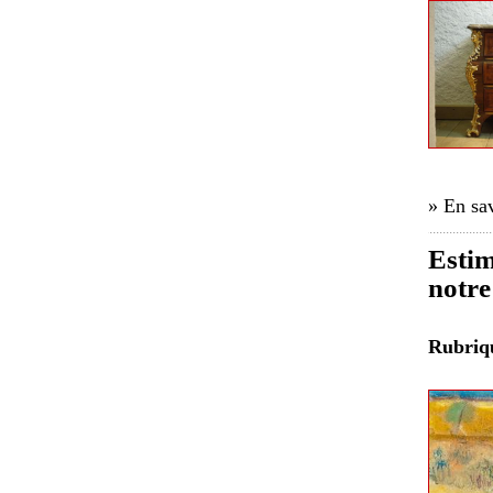
» En sav
Estim
notre
Rubri