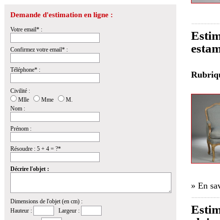
Demande d'estimation en ligne :
Votre email* :
Estim
estam
Confirmez votre email* :
Téléphone* :
Rubri
Civilité :
Mlle
Mme
M.
Nom :
Prénom :
Résoudre : 5 + 4 = ?*
Décrire l'objet :
» En sav
Dimensions de l'objet (en cm) :
Estim
Hauteur :
Largeur :