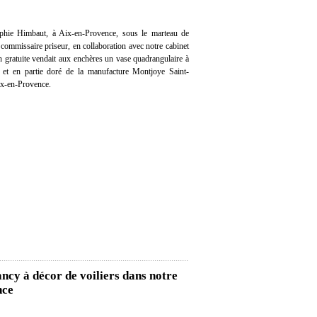
hie Himbaut, à Aix-en-Provence, sous le marteau de
ommissaire priseur, en collaboration avec notre cabinet
on gratuite vendait aux enchères un vase quadrangulaire à
s et en partie doré de la manufacture Montjoye Saint-
ix-en-Provence.
cy à décor de voiliers dans notre
nce