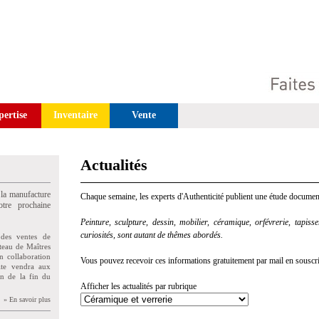
pertise
Inventaire
Vente
Actualités
 la manufacture
Chaque semaine, les experts d'Authenticité publient une étude document
tre prochaine
Peinture, sculpture, dessin, mobilier, céramique, orfévrerie, tapisseri
curiosités, sont autant de thêmes abordés.
des ventes de
teau de Maîtres
n collaboration
Vous pouvez recevoir ces informations gratuitement par mail en souscriva
uite vendra aux
on de la fin du
Afficher les actualités par rubrique
» En savoir plus