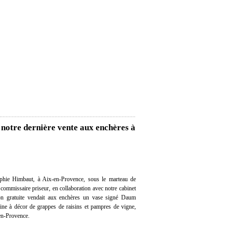
notre dernière vente aux enchères à
hie Himbaut, à Aix-en-Provence, sous le marteau de
ommissaire priseur, en collaboration avec notre cabinet
tion gratuite vendait aux enchères un vase signé Daum
ine à décor de grappes de raisins et pampres de vigne,
en-Provence.