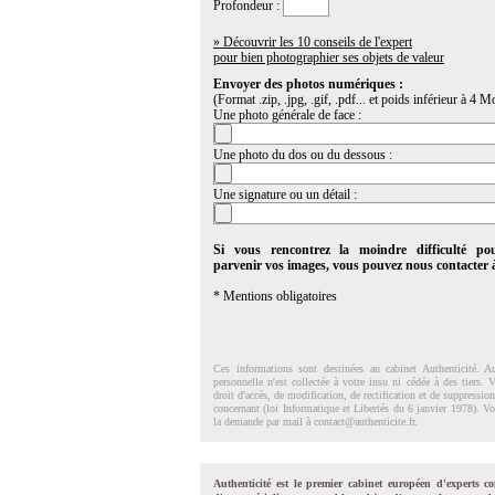
Profondeur :
» Découvrir les 10 conseils de l'expert
pour bien photographier ses objets de valeur
Envoyer des photos numériques :
(Format .zip, .jpg, .gif, .pdf... et poids inférieur à 4 Mo
Une photo générale de face :
Une photo du dos ou du dessous :
Une signature ou un détail :
Si vous rencontrez la moindre difficulté po
parvenir vos images, vous pouvez nous contacter
* Mentions obligatoires
Ces informations sont destinées au cabinet Authenticité. A
personnelle n'est collectée à votre insu ni cédée à des tiers.
droit d'accés, de modification, de rectification et de suppressi
concernant (loi Informatique et Libertés du 6 janvier 1978). V
la demande par mail à
contact@authenticite.fr
.
Authenticité est le premier cabinet européen d'experts co