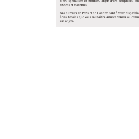
d'art, spécialistes en meubles, objets d'art, sculptures, tab
anciens et modernes.
Nos bureaux de Paris et de Londres sont à votre dispositi
à vos besoins que vous souhaitiez acheter, vendre ou conna
vos objets.