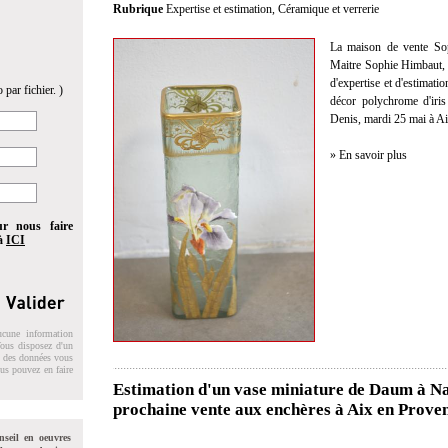
Rubrique
Expertise et estimation
,
Céramique et verrerie
La maison de vente Sop
Maitre Sophie Himbaut, c
d'expertise et d'estimati
 par fichier. )
décor polychrome d'iri
Denis, mardi 25 mai à A
» En savoir plus
ur nous faire
 à
ICI
ucune information
 Vous disposez d'un
on des données vous
ous pouvez en faire
Estimation d'un vase miniature de Daum à Nan
prochaine vente aux enchères à Aix en Prove
nseil en oeuvres