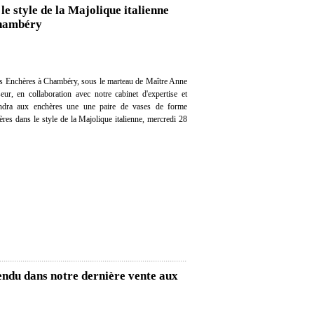
le style de la Majolique italienne
Chambéry
s Enchères à Chambéry, sous le marteau de Maître Anne
eur, en collaboration avec notre cabinet d'expertise et
vendra aux enchères une une paire de vases de forme
ères dans le style de la Majolique italienne, mercredi 28
endu dans notre dernière vente aux