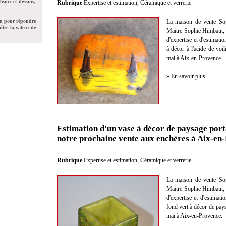
leaux et dessins,
Rubrique
Expertise et estimation
,
Céramique et verrerie
La maison de vente Sop
on pour répondre
ître la valeur de
Maitre Sophie Himbaut, c
d'expertise et d'estimat
à décor à l'acide de v
mai à Aix-en-Provence.
» En savoir plus
Estimation d'un vase à décor de paysage por
notre prochaine vente aux enchères à Aix-en
Rubrique
Expertise et estimation
,
Céramique et verrerie
La maison de vente Sop
Maitre Sophie Himbaut, c
d'expertise et d'estimat
fond vert à décor de pa
mai à Aix-en-Provence.