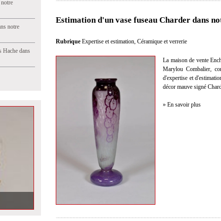
 notre
Estimation d'un vase fuseau Charder dans no
ns notre
Rubrique
Expertise et estimation
,
Céramique et verrerie
s Hache dans
La maison de vente Ench
Marylou Combalier, com
d'expertise et d'estimati
décor mauve signé Chard
» En savoir plus
ère vente aux