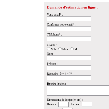
Demande d'estimation en ligne :
Votre email* :
Confirmez votre email* :
Téléphone* :
Civilité :
Mlle
Mme
M.
Nom :
Prénom :
Résoudre : 5 + 4 = ?*
Décrire l'objet :
Dimensions de l'objet (en cm) :
Hauteur :
Largeur :