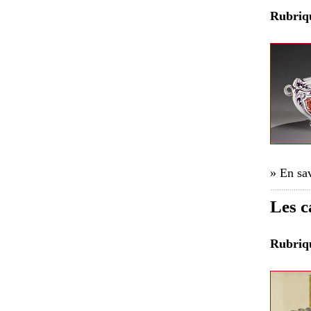
Rubri
» En sav
Les c
Rubri