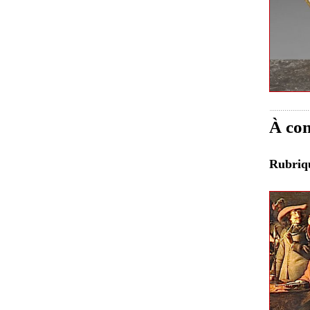
À con
Rubri