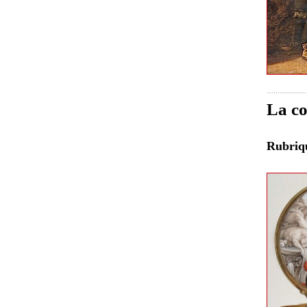
La co
Rubri