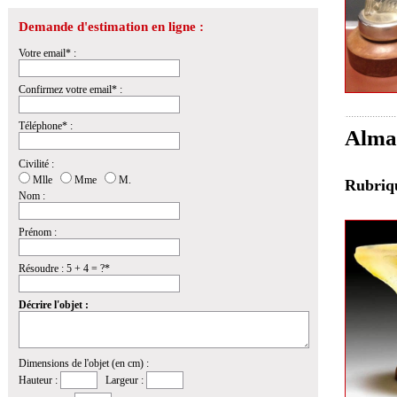
Demande d'estimation en ligne :
Votre email* :
Confirmez votre email* :
Téléphone* :
Almar
Civilité :
Mlle
Mme
M.
Rubri
Nom :
Prénom :
Résoudre : 5 + 4 = ?*
Décrire l'objet :
Dimensions de l'objet (en cm) :
Hauteur :
Largeur :