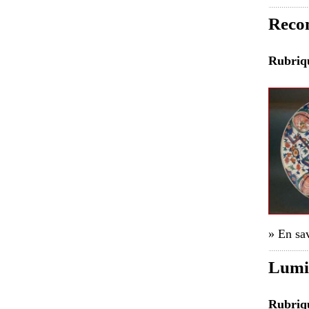
Recon
Rubri
» En sav
Lumiè
Rubri