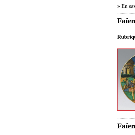
» En sav
Faïen
Rubri
Faïen