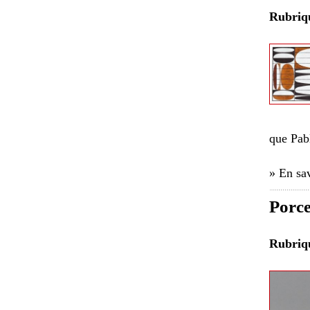
Rubri
que Pab
» En sav
Porce
Rubri