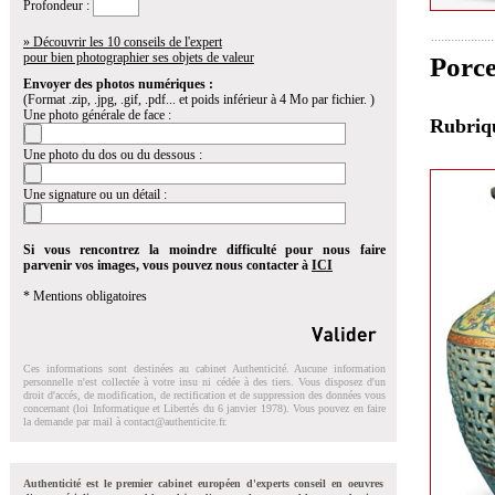
Profondeur :
» Découvrir les 10 conseils de l'expert
pour bien photographier ses objets de valeur
Porce
Envoyer des photos numériques :
(Format .zip, .jpg, .gif, .pdf... et poids inférieur à 4 Mo par fichier. )
Une photo générale de face :
Rubri
Une photo du dos ou du dessous :
Une signature ou un détail :
Si vous rencontrez la moindre difficulté pour nous faire
parvenir vos images, vous pouvez nous contacter à
ICI
* Mentions obligatoires
Ces informations sont destinées au cabinet Authenticité. Aucune information
personnelle n'est collectée à votre insu ni cédée à des tiers. Vous disposez d'un
droit d'accés, de modification, de rectification et de suppression des données vous
concernant (loi Informatique et Libertés du 6 janvier 1978). Vous pouvez en faire
la demande par mail à
contact@authenticite.fr
.
Authenticité est le premier cabinet européen d'experts conseil en oeuvres