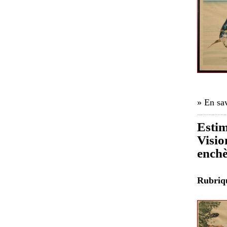
» En sav
Estim
Visio
enchè
Rubri