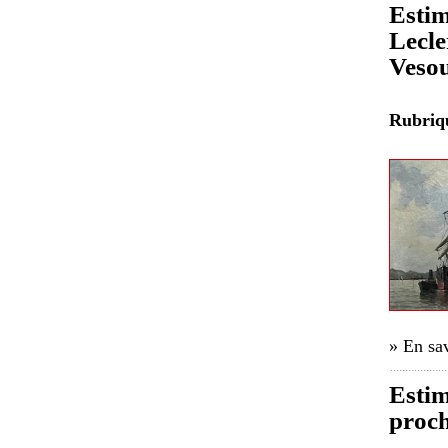
Estim
Lecle
Veso
Rubri
» En sav
Estim
proch