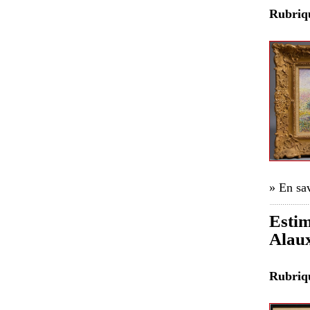
Rubri
» En sav
Estim
Alaux
Rubri