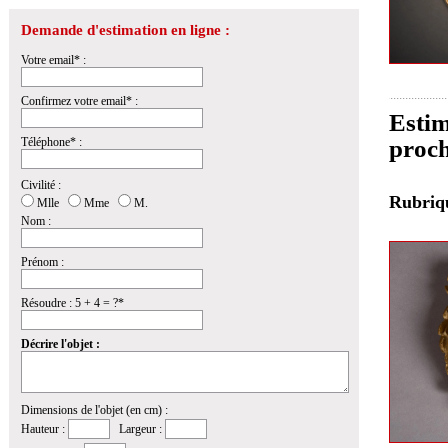
Demande d'estimation en ligne :
Votre email* :
Confirmez votre email* :
Estim
Téléphone* :
proch
Civilité :
Rubri
Mlle
Mme
M.
Nom :
Prénom :
Résoudre : 5 + 4 = ?*
Décrire l'objet :
Dimensions de l'objet (en cm) :
Hauteur :
Largeur :