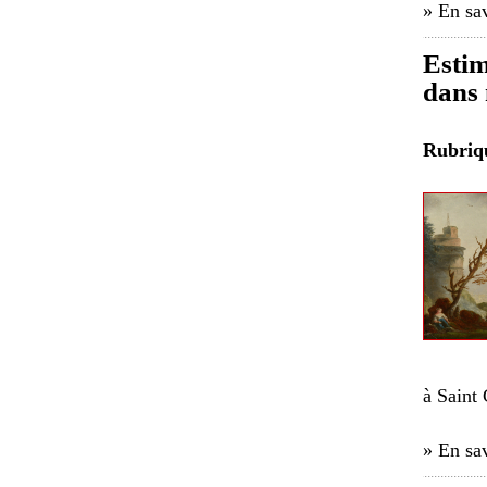
» En sav
Estim
dans 
Rubri
à Saint
» En sav