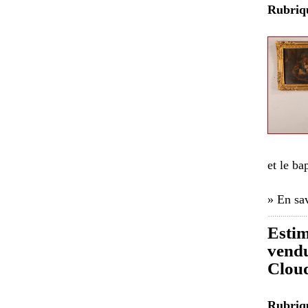
Rubri
et le ba
» En sav
Estim
vendu
Clou
Rubri