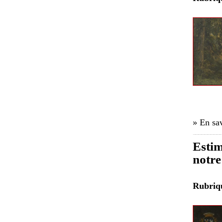
» En sav
Estim
notre
Rubri