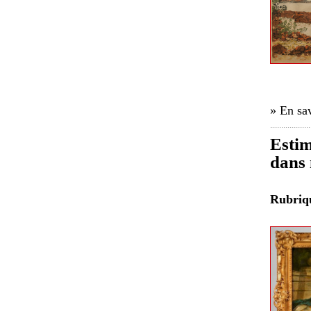
» En sav
Estim
dans 
Rubri