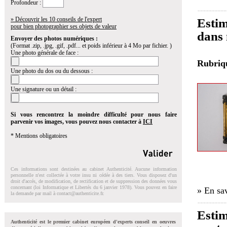
Profondeur :
» Découvrir les 10 conseils de l'expert
Estim
pour bien photographier ses objets de valeur
dans 
Envoyer des photos numériques :
(Format .zip, .jpg, .gif, .pdf... et poids inférieur à 4 Mo par fichier. )
Une photo générale de face :
Rubri
Une photo du dos ou du dessous :
Une signature ou un détail :
Si vous rencontrez la moindre difficulté pour nous faire
parvenir vos images, vous pouvez nous contacter à
ICI
* Mentions obligatoires
Ces informations sont destinées au cabinet Authenticité. Aucune information
personnelle n'est collectée à votre insu ni cédée à des tiers. Vous disposez d'un
droit d'accés, de modification, de rectification et de suppression des données vous
concernant (loi Informatique et Libertés du 6 janvier 1978). Vous pouvez en faire
» En sav
la demande par mail à
contact@authenticite.fr
.
Estim
Authenticité est le premier cabinet européen d'experts conseil en oeuvres