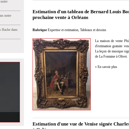
 notre
Estimation d'un tableau de Bernard Louis Bori
ns notre
prochaine vente à Orléans
s Hache dans
Rubrique
Expertise et estimation
,
Tableaux et dessins
La maison de vente Philo
d'estimation gratuite ve
La leçon de musique sig
de La Fontaine à Olivet.
» En savoir plus
se Frères dans
Estimation d'une vue de Venise signée Charle