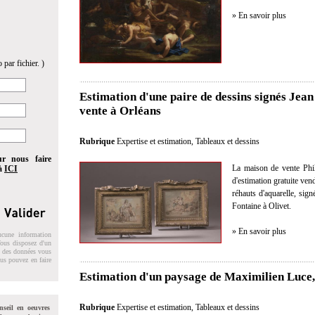
» En savoir plus
 par fichier. )
Estimation d'une paire de dessins signés Jea
vente à Orléans
Rubrique
Expertise et estimation
,
Tableaux et dessins
ur nous faire
La maison de vente Philo
 à
ICI
d'estimation gratuite ven
réhauts d'aquarelle, sig
Fontaine à Olivet.
» En savoir plus
ucune information
 Vous disposez d'un
on des données vous
ous pouvez en faire
Estimation d'un paysage de Maximilien Luce
Rubrique
Expertise et estimation
,
Tableaux et dessins
nseil en oeuvres