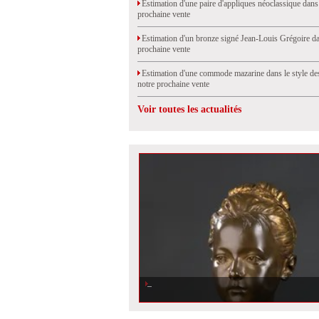
Estimation d'une paire d'appliques néoclassique dans
prochaine vente
Estimation d'un bronze signé Jean-Louis Grégoire da
prochaine vente
Estimation d'une commode mazarine dans le style de
notre prochaine vente
Voir toutes les actualités
Estimation d\'un buste en bronze de Houdon fondu par Sus
notre prochaine vente aux enchères à Rouen