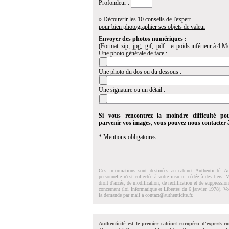
Profondeur :
» Découvrir les 10 conseils de l'expert
pour bien photographier ses objets de valeur
Envoyer des photos numériques :
(Format .zip, .jpg, .gif, .pdf... et poids inférieur à 4 Mo
Une photo générale de face :
Une photo du dos ou du dessous :
Une signature ou un détail :
Si vous rencontrez la moindre difficulté po
parvenir vos images, vous pouvez nous contacter
* Mentions obligatoires
Ces informations sont destinées au cabinet Authenticité. A
personnelle n'est collectée à votre insu ni cédée à des tiers.
droit d'accés, de modification, de rectification et de suppressi
concernant (loi Informatique et Libertés du 6 janvier 1978). V
la demande par mail à
contact@authenticite.fr
.
Authenticité est le premier cabinet européen d'experts co