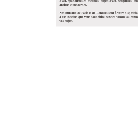
d'art, spécialistes en meubles, objets d'art, sculptures, tab
anciens et modernes.
Nos bureaux de Paris et de Londres sont à votre dispositi
à vos besoins que vous souhaitiez acheter, vendre ou conna
vos objets.