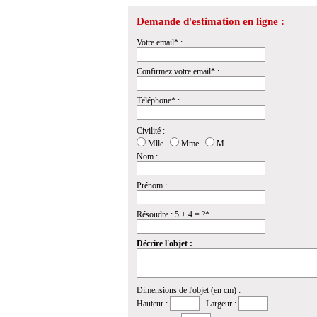
Demande d'estimation en ligne :
Votre email* :
Confirmez votre email* :
Téléphone* :
Civilité :
Mlle
Mme
M.
Nom :
Prénom :
Résoudre : 5 + 4 = ?*
Décrire l'objet :
Dimensions de l'objet (en cm) :
Hauteur :
Largeur :