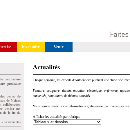
pertise
Inventaire
Vente
Actualités
 la manufacture
Chaque semaine, les experts d'Authenticité publient une étude document
tre prochaine
Peinture, sculpture, dessin, mobilier, céramique, orfévrerie, tapisseri
curiosités, sont autant de thêmes abordés.
des ventes de
teau de Maîtres
n collaboration
Vous pouvez recevoir ces informations gratuitement par mail en souscriva
uite vendra aux
on de la fin du
Afficher les actualités par rubrique
» En savoir plus