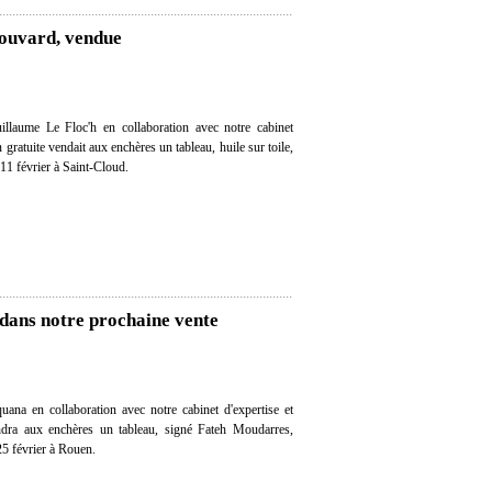
Bouvard, vendue
llaume Le Floc'h en collaboration avec notre cabinet
n gratuite vendait aux enchères un tableau, huile sur toile,
11 février à Saint-Cloud.
dans notre prochaine vente
ana en collaboration avec notre cabinet d'expertise et
endra aux enchères un tableau, signé Fateh Moudarres,
25 février à Rouen.