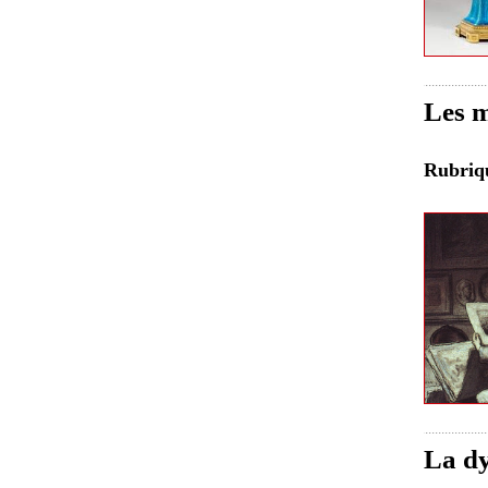
Les m
Rubri
La dy