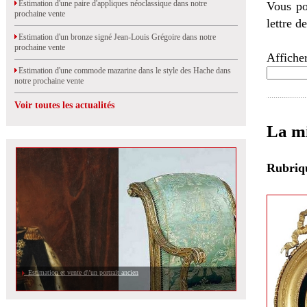
Estimation d'une paire d'appliques néoclassique dans notre
Vous po
prochaine vente
lettre d
Estimation d'un bronze signé Jean-Louis Grégoire dans notre
prochaine vente
Afficher
Estimation d'une commode mazarine dans le style des Hache dans
notre prochaine vente
Voir toutes les actualités
La mi
Rubri
Estimation et vente d\'un portrait ancien