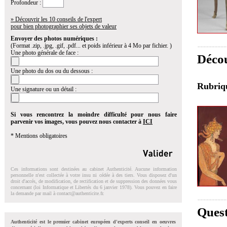
Profondeur :
» Découvrir les 10 conseils de l'expert
pour bien photographier ses objets de valeur
Envoyer des photos numériques :
(Format .zip, .jpg, .gif, .pdf... et poids inférieur à 4 Mo par fichier. )
Une photo générale de face :
Décou
Une photo du dos ou du dessous :
Rubri
Une signature ou un détail :
Si vous rencontrez la moindre difficulté pour nous faire
parvenir vos images, vous pouvez nous contacter à
ICI
* Mentions obligatoires
Ces informations sont destinées au cabinet Authenticité. Aucune information
personnelle n'est collectée à votre insu ni cédée à des tiers. Vous disposez d'un
droit d'accés, de modification, de rectification et de suppression des données vous
concernant (loi Informatique et Libertés du 6 janvier 1978). Vous pouvez en faire
la demande par mail à
contact@authenticite.fr
.
Quest
Authenticité est le premier cabinet européen d'experts conseil en oeuvres