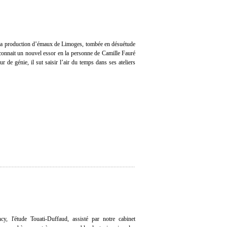
 la production d’émaux de Limoges, tombée en désuétude
 connait un nouvel essor en la personne de Camille Fauré
 de génie, il sut saisir l’air du temps dans ses ateliers
y, l'étude Touati-Duffaud, assisté par notre cabinet