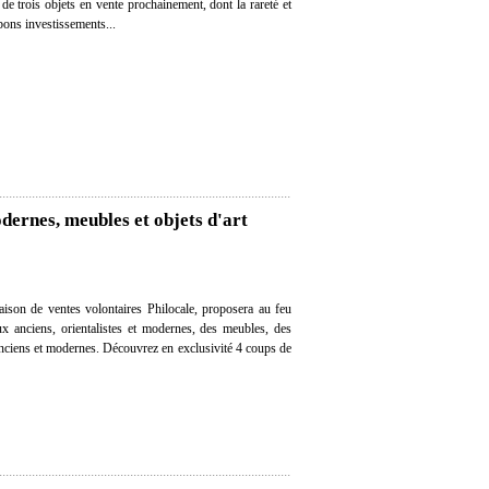
n de trois objets en vente prochainement, dont la rareté et
 bons investissements...
dernes, meubles et objets d'art
aison de ventes volontaires Philocale, proposera au feu
ux anciens, orientalistes et modernes, des meubles, des
 anciens et modernes. Découvrez en exclusivité 4 coups de