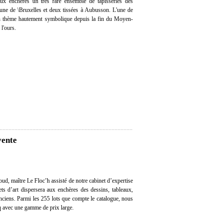
 aux enchères un très rare ensemble de tapisseries des
une de \Bruxelles et deux tissées à Aubusson. L'une de
d'un thème hautement symbolique depuis la fin du Moyen-
 l'ours.
vente
ud, maître Le Floc’h assisté de notre cabinet d’expertise
ts d’art dispersera aux enchères des dessins, tableaux,
anciens. Parmi les 255 lots que compte le catalogue, nous
q avec une gamme de prix large.