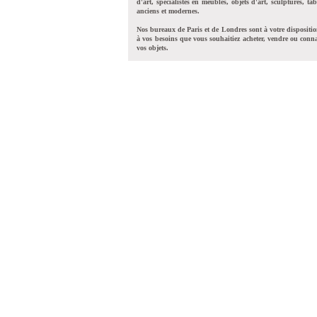
d'art, spécialistes en meubles, objets d'art, sculptures, tab
anciens et modernes.
Nos bureaux de Paris et de Londres sont à votre dispositi
à vos besoins que vous souhaitiez acheter, vendre ou conna
vos objets.