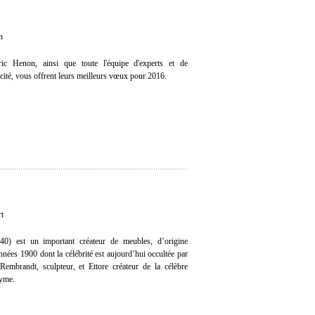
n
ic Henon, ainsi que toute l'équipe d'experts et de
icité, vous offrent leurs meilleurs vœux pour 2016.
rt
40) est un important créateur de meubles, d’origine
 années 1900 dont la célébrité est aujourd’hui occultée par
 Rembrandt, sculpteur, et Ettore créateur de la célèbre
nyme.