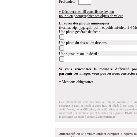
Profondeur :
» Découvrir les 10 conseils de l'expert
pour bien photographier ses objets de valeur
Envoyer des photos numériques :
(Format .zip, .jpg, .gif, .pdf... et poids inférieur à 4 Mo
Une photo générale de face :
Une photo du dos ou du dessous :
Une signature ou un détail :
Si vous rencontrez la moindre difficulté po
parvenir vos images, vous pouvez nous contacter
* Mentions obligatoires
Ces informations sont destinées au cabinet Authenticité. A
personnelle n'est collectée à votre insu ni cédée à des tiers.
droit d'accés, de modification, de rectification et de suppressi
concernant (loi Informatique et Libertés du 6 janvier 1978). V
la demande par mail à
contact@authenticite.fr
.
Authenticité est le premier cabinet européen d'experts co