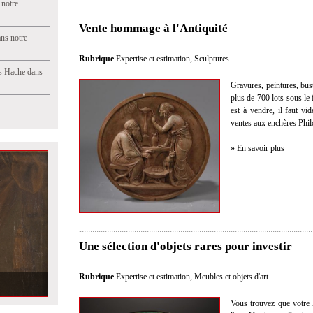
 notre
Vente hommage à l'Antiquité
ns notre
Rubrique
Expertise et estimation
,
Sculptures
s Hache dans
Gravures, peintures, bust
plus de 700 lots sous le 
est à vendre, il faut vi
ventes aux enchères Philo
» En savoir plus
Une sélection d'objets rares pour investir
Rubrique
Expertise et estimation
,
Meubles et objets d'art
Vous trouvez que votre l