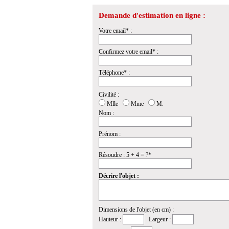
Demande d'estimation en ligne :
Votre email* :
Confirmez votre email* :
Téléphone* :
Civilité :
Mlle
Mme
M.
Nom :
Prénom :
Résoudre : 5 + 4 = ?*
Décrire l'objet :
Dimensions de l'objet (en cm) :
Hauteur :
Largeur :