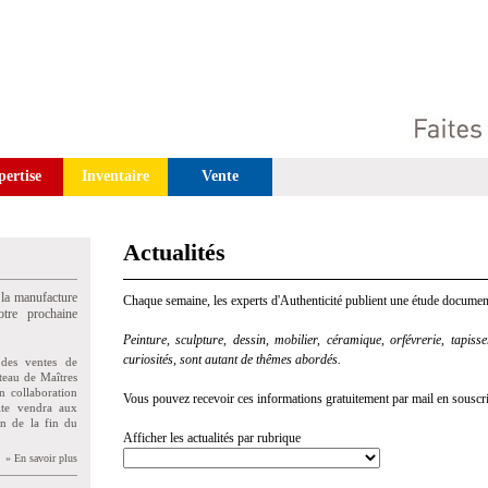
pertise
Inventaire
Vente
Actualités
 la manufacture
Chaque semaine, les experts d'Authenticité publient une étude document
tre prochaine
Peinture, sculpture, dessin, mobilier, céramique, orfévrerie, tapisseri
curiosités, sont autant de thêmes abordés.
des ventes de
teau de Maîtres
n collaboration
Vous pouvez recevoir ces informations gratuitement par mail en souscriva
uite vendra aux
on de la fin du
Afficher les actualités par rubrique
» En savoir plus