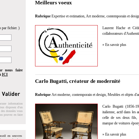
Meilleurs voeux
Rubrique
Expertise et estimation
,
Art moderne, contemporain et desig
 par fichier. )
Laurent Hache et Cédr
collaborateurs d'Authent
» En savoir plus
ur nous faire
 à
ICI
Carlo Bugatti, créateur de modernité
Rubrique
Art moderne, contemporain et design
,
Meubles et objets d'a
ucune information
Carlo Bugatti (1856-19
 Vous disposez d'un
on des données vous
italienne, actif dans les
ous pouvez en faire
celle de ses deux fils,
marque de voitures épo
» En savoir plus
nseil en oeuvres