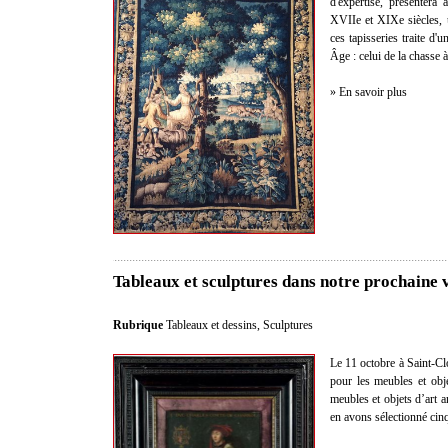
d'expertise, présentera
XVIIe et XIXe siècles, 
ces tapisseries traite 
Âge : celui de la chasse à
» En savoir plus
Tableaux et sculptures dans notre prochaine 
Rubrique
Tableaux et dessins
,
Sculptures
Le 11 octobre à Saint-Clo
pour les meubles et obje
meubles et objets d’art 
en avons sélectionné cin