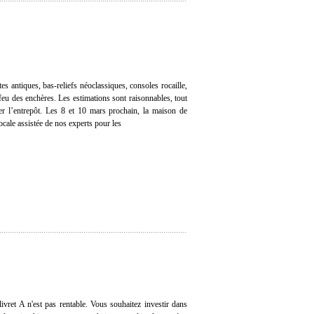
es antiques, bas-reliefs néoclassiques, consoles rocaille,
feu des enchères. Les estimations sont raisonnables, tout
der l’entrepôt. Les 8 et 10 mars prochain, la maison de
cale assistée de nos experts pour les
ivret A n'est pas rentable. Vous souhaitez investir dans