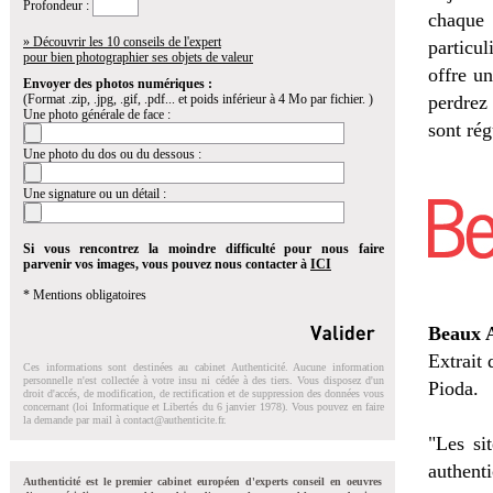
Profondeur :
chaque 
» Découvrir les 10 conseils de l'expert
particul
pour bien photographier ses objets de valeur
offre un
Envoyer des photos numériques :
(Format .zip, .jpg, .gif, .pdf... et poids inférieur à 4 Mo par fichier. )
perdrez
Une photo générale de face :
sont rég
Une photo du dos ou du dessous :
Une signature ou un détail :
Si vous rencontrez la moindre difficulté pour nous faire
parvenir vos images, vous pouvez nous contacter à
ICI
* Mentions obligatoires
Beaux 
Extrait 
Ces informations sont destinées au cabinet Authenticité. Aucune information
personnelle n'est collectée à votre insu ni cédée à des tiers. Vous disposez d'un
Pioda.
droit d'accés, de modification, de rectification et de suppression des données vous
concernant (loi Informatique et Libertés du 6 janvier 1978). Vous pouvez en faire
la demande par mail à
contact@authenticite.fr
.
"Les si
authent
Authenticité est le premier cabinet européen d'experts conseil en oeuvres