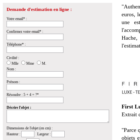
"Authent
Demande d'estimation en ligne :
euros, l
Votre email* :
une es
l'accom
Confirmez votre email* :
Hache, 
Téléphone* :
l'estima
Civilité :
Mlle
Mme
M.
Nom :
Prénom :
Résoudre : 5 + 4 = ?*
First L
Décrire l'objet :
Extrait 
Dimensions de l'objet (en cm) :
"Parce q
Hauteur :
Largeur :
objets 