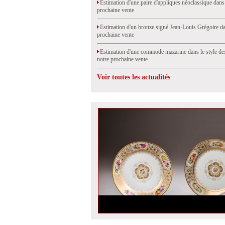
Estimation d'une paire d'appliques néoclassique dans
prochaine vente
Estimation d'un bronze signé Jean-Louis Grégoire da
prochaine vente
Estimation d'une commode mazarine dans le style de
notre prochaine vente
Voir toutes les actualités