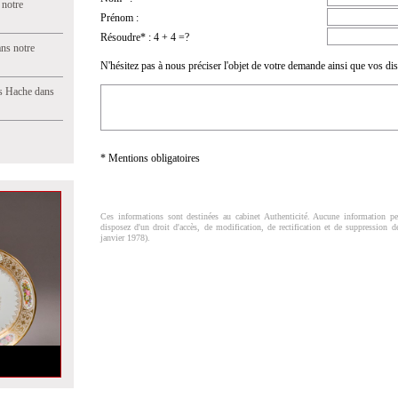
 notre
Prénom :
Résoudre* : 4 + 4 =?
ns notre
N'hésitez pas à nous préciser l'objet de votre demande ainsi que vos dis
s Hache dans
* Mentions obligatoires
Ces informations sont destinées au cabinet Authenticité. Aucune information per
disposez d'un droit d'accès, de modification, de rectification et de suppression 
janvier 1978).