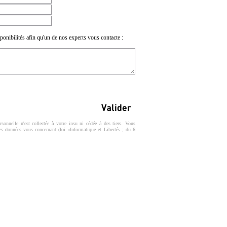
ponibilités afin qu'un de nos experts vous contacte :
sonnelle n'est collectée à votre insu ni cédée à des tiers. Vous
des données vous concernant (loi «Informatique et Libertés ; du 6