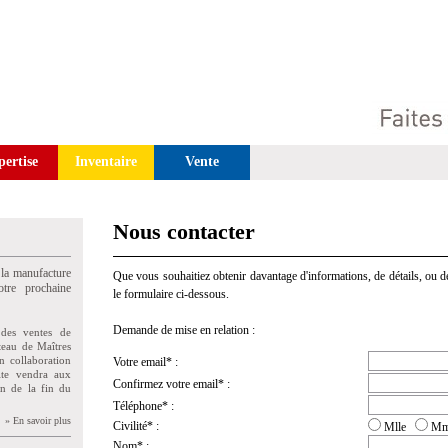
pertise
Inventaire
Vente
Nous contacter
 la manufacture
Que vous souhaitiez obtenir davantage d'informations, de détails, ou de
tre prochaine
le formulaire ci-dessous.
Demande de mise en relation :
des ventes de
teau de Maîtres
n collaboration
Votre email* :
uite vendra aux
Confirmez votre email* :
on de la fin du
Téléphone* :
» En savoir plus
Civilité* :
Mlle
M
Nom* :