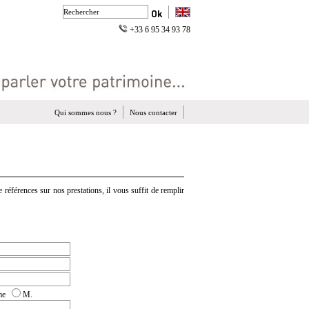
+33 6 95 34 93 78
Qui sommes nous ?
Nous contacter
 références sur nos prestations, il vous suffit de remplir
me
M.