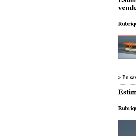
vend
Rubri
» En sav
Estim
Rubri