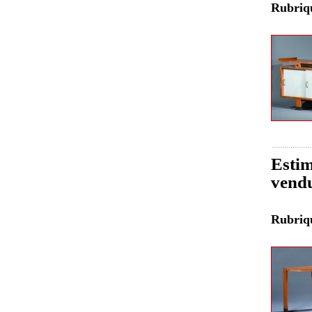
Rubri
Estim
vend
Rubri