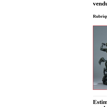
vend
Rubri
Estim