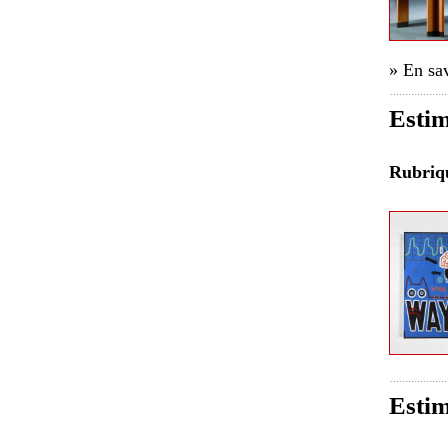
» En sav
Estim
Rubri
Estim