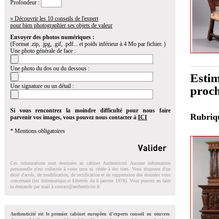
Profondeur :
» Découvrir les 10 conseils de l'expert
pour bien photographier ses objets de valeur
Envoyer des photos numériques :
(Format .zip, .jpg, .gif, .pdf... et poids inférieur à 4 Mo par fichier. )
Une photo générale de face :
Une photo du dos ou du dessous :
Estim
Une signature ou un détail :
proch
Si vous rencontrez la moindre difficulté pour nous faire
Rubri
parvenir vos images, vous pouvez nous contacter à
ICI
* Mentions obligatoires
Ces informations sont destinées au cabinet Authenticité. Aucune information
personnelle n'est collectée à votre insu ni cédée à des tiers. Vous disposez d'un
droit d'accés, de modification, de rectification et de suppression des données vous
concernant (loi Informatique et Libertés du 6 janvier 1978). Vous pouvez en faire
la demande par mail à
contact@authenticite.fr
.
Authenticité est le premier cabinet européen d'experts conseil en oeuvres