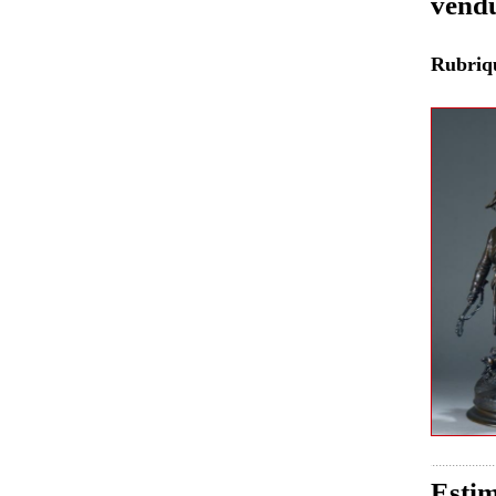
vend
Rubri
Estim