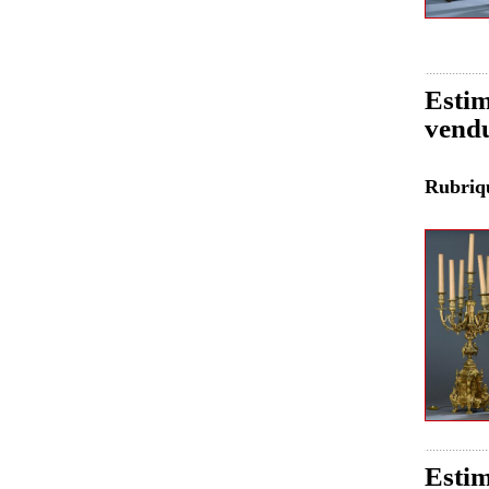
Estim
vend
Rubri
Estim