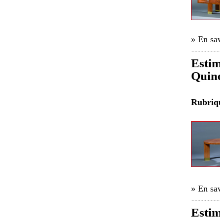
» En sav
Estim
Quine
Rubri
» En sav
Estim