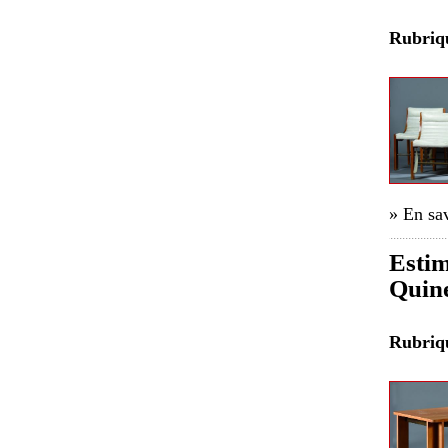
Rubri
» En sav
Estim
Quine
Rubri