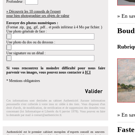
Profondeur :
» Découvrir les 10 conseils de l'expert
» En sav
pour bien photographier ses objets de valeur
Envoyer des photos numériques :
(Format .zip, .jpg, .gif, .pdf... et poids inférieur à 4 Mo par fichier. )
Boudi
Une photo générale de face :
Une photo du dos ou du dessous :
Rubri
Une signature ou un détail :
Si vous rencontrez la moindre difficulté pour nous faire
parvenir vos images, vous pouvez nous contacter à
ICI
* Mentions obligatoires
Ces informations sont destinées au cabinet Authenticité. Aucune information
personnelle n'est collectée à votre insu ni cédée à des tiers. Vous disposez d'un
droit d'accés, de modification, de rectification et de suppression des données vous
concernant (loi Informatique et Libertés du 6 janvier 1978). Vous pouvez en faire
» En sav
la demande par mail à
contact@authenticite.fr
.
Faste
Authenticité est le premier cabinet européen d'experts conseil en oeuvres