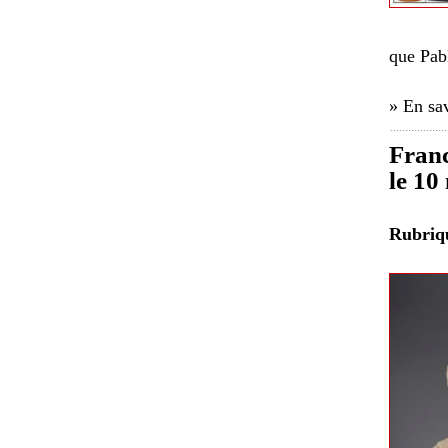
que Pab
» En sav
Franc
le 10
Rubri