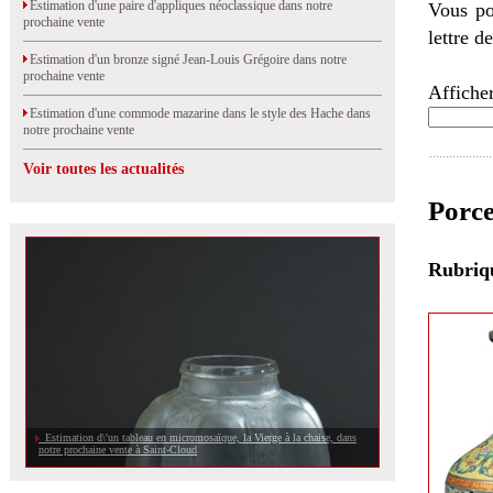
Estimation d'une paire d'appliques néoclassique dans notre
Vous po
prochaine vente
lettre d
Estimation d'un bronze signé Jean-Louis Grégoire dans notre
prochaine vente
Afficher
Estimation d'une commode mazarine dans le style des Hache dans
notre prochaine vente
Voir toutes les actualités
Porce
Rubri
Estimation d\'un tableau en micromosaïque, la Vierge à la chaise, dans
notre prochaine vente à Saint-Cloud