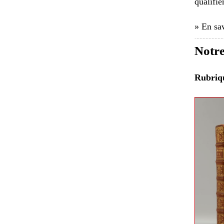
qualifie
» En sav
Notre
Rubri