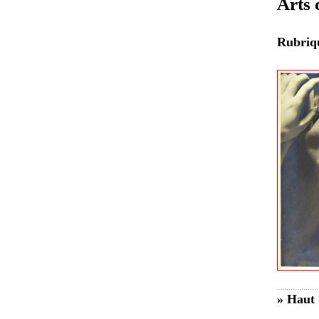
Arts 
Rubri
» Haut 