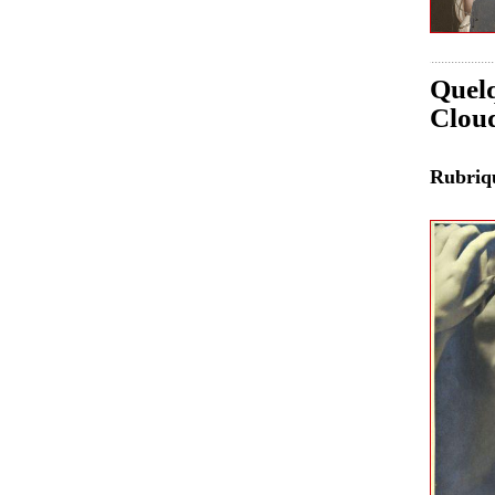
Quelq
Clou
Rubri