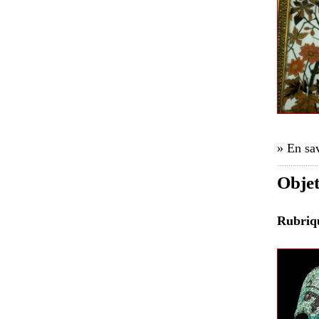
» En sav
Objet
Rubri