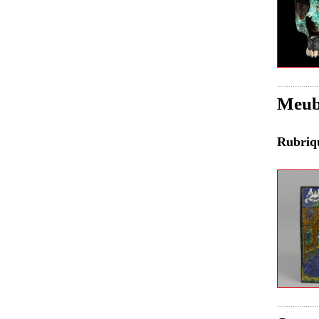
Meubl
Rubri