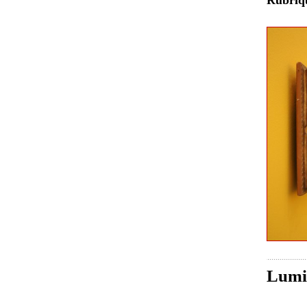
Rubri
Lumiè