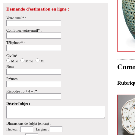
Demande d'estimation en ligne :
Votre email* :
Confirmez votre email* :
Téléphone* :
Civilité :
Mlle
Mme
M.
Comme
Nom :
Prénom :
Rubri
Résoudre : 5 + 4 = ?*
Décrire l'objet :
Dimensions de l'objet (en cm) :
Hauteur :
Largeur :