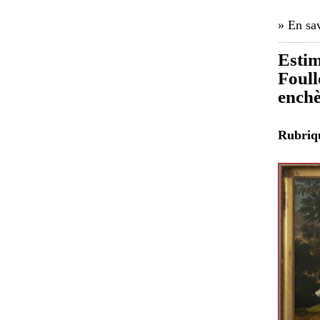
» En sav
Estim
Foull
enchè
Rubri