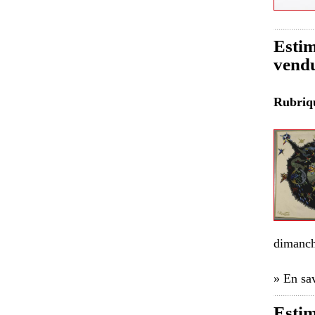
Estim
vendu
Rubri
dimanch
» En sav
Estim