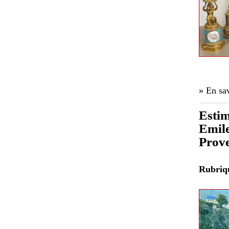
» En sav
Estim
Emile
Prov
Rubri