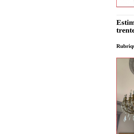
Estim
trent
Rubri