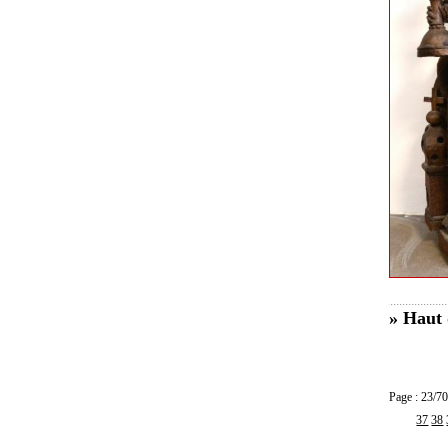
» Haut 
Page : 23
37
38