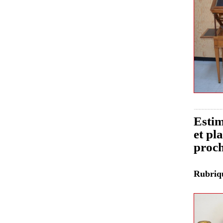
Estim
et pl
proch
Rubri