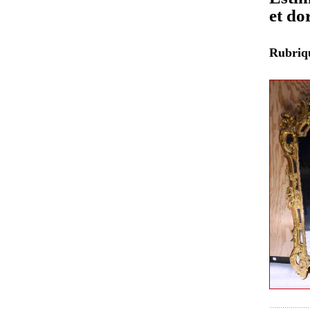
et do
Rubri