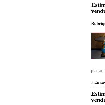
Estim
vendu
Rubri
plateau
» En sav
Estim
vendu