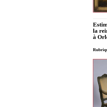
Estim
la re
à Orl
Rubri