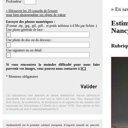
Profondeur :
» En sav
» Découvrir les 10 conseils de l'expert
pour bien photographier ses objets de valeur
Esti
Envoyer des photos numériques :
(Format .zip, .jpg, .gif, .pdf... et poids inférieur à 4 Mo par fichier. )
Nancy
Une photo générale de face :
Une photo du dos ou du dessous :
Rubri
Une signature ou un détail :
Si vous rencontrez la moindre difficulté pour nous faire
parvenir vos images, vous pouvez nous contacter à
ICI
* Mentions obligatoires
Ces informations sont destinées au cabinet Authenticité. Aucune information
personnelle n'est collectée à votre insu ni cédée à des tiers. Vous disposez d'un
droit d'accés, de modification, de rectification et de suppression des données vous
concernant (loi Informatique et Libertés du 6 janvier 1978). Vous pouvez en faire
la demande par mail à
contact@authenticite.fr
.
Authenticité est le premier cabinet européen d'experts conseil en oeuvres