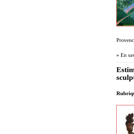
Provenc
» En sav
Estim
sculp
Rubri