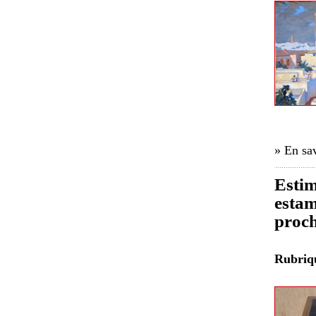
» En sav
Estim
estam
proch
Rubri