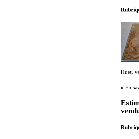
Rubri
Huet, v
» En sav
Estim
vendu
Rubri