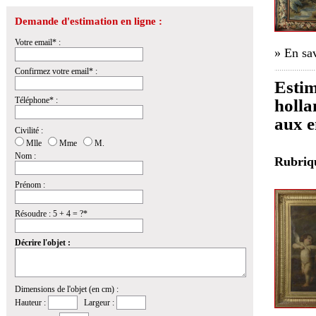
Demande d'estimation en ligne :
Votre email* :
» En sav
Confirmez votre email* :
Estim
Téléphone* :
holla
aux e
Civilité :
Mlle
Mme
M.
Nom :
Rubri
Prénom :
Résoudre : 5 + 4 = ?*
Décrire l'objet :
Dimensions de l'objet (en cm) :
Hauteur :
Largeur :