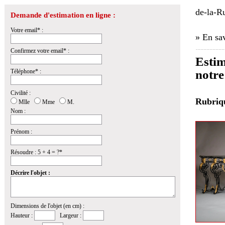
de-la-Ru
Demande d'estimation en ligne :
Votre email* :
» En sav
Confirmez votre email* :
Estim
Téléphone* :
notre
Civilité :
Rubri
Mlle
Mme
M.
Nom :
Prénom :
Résoudre : 5 + 4 = ?*
Décrire l'objet :
Dimensions de l'objet (en cm) :
Hauteur :
Largeur :