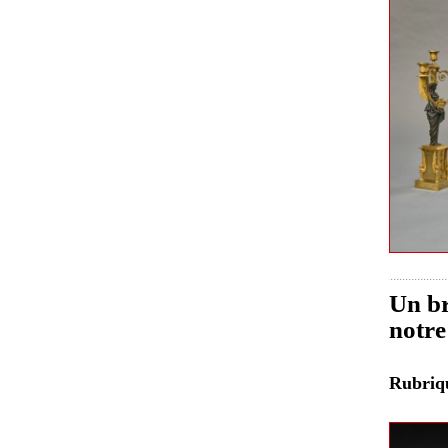
Un br
notre
Rubri