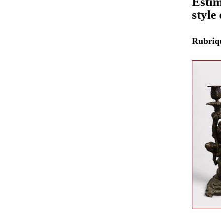
Estim
style
Rubri