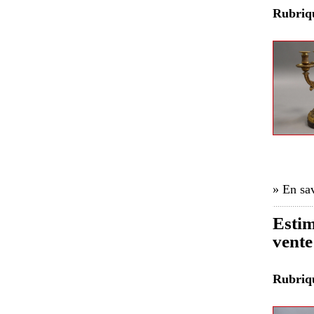
Rubri
» En sav
Estim
vente
Rubri