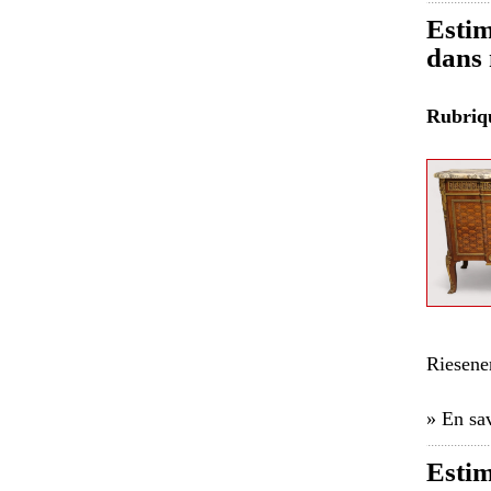
Estim
dans 
Rubri
Riesene
» En sav
Esti