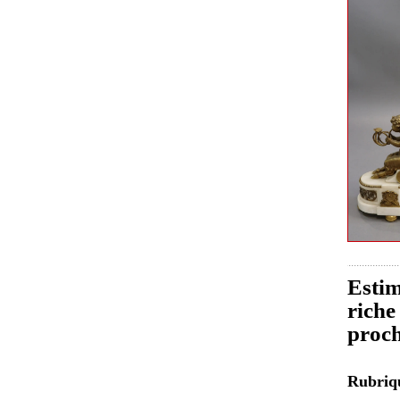
Estim
riche
proch
Rubri