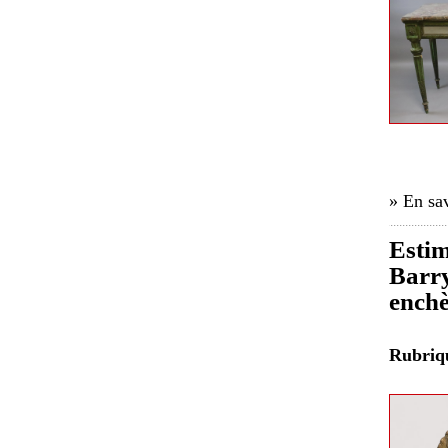
» En sav
Estim
Barry
enchè
Rubri