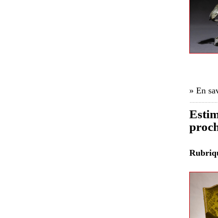
» En sav
Estim
proch
Rubri