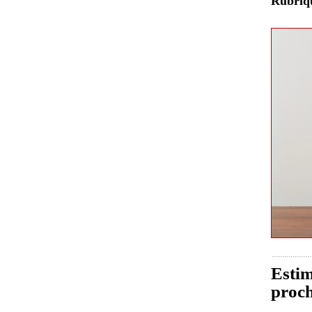
Rubri
Estim
proch