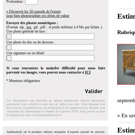
Profondeur :
» Découvrir les 10 conseils de l'expert
Estim
pour bien photographier ses objets de valeur
Envoyer des photos numériques :
(Format .zip, .jpg, .gif, .pdf... et poids inférieur à 4 Mo par fichier. )
Une photo générale de face :
Rubri
Une photo du dos ou du dessous :
Une signature ou un détail :
Si vous rencontrez la moindre difficulté pour nous faire
parvenir vos images, vous pouvez nous contacter à
ICI
* Mentions obligatoires
septemb
Ces informations sont destinées au cabinet Authenticité. Aucune information
personnelle n'est collectée à votre insu ni cédée à des tiers. Vous disposez d'un
droit d'accés, de modification, de rectification et de suppression des données vous
concernant (loi Informatique et Libertés du 6 janvier 1978). Vous pouvez en faire
» En sav
la demande par mail à
contact@authenticite.fr
.
Estim
Authenticité est le premier cabinet européen d'experts conseil en oeuvres