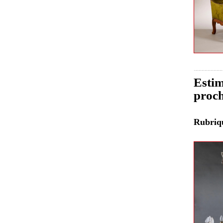
Estim
proch
Rubri