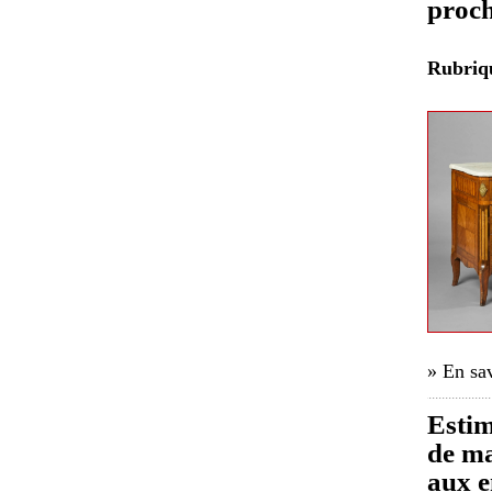
proch
Rubri
» En sav
Estim
de ma
aux e