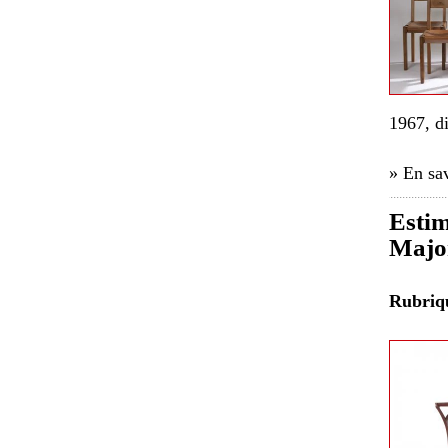
1967, d
» En sav
Estim
Major
Rubri