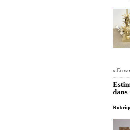
» En sav
Estim
dans 
Rubri