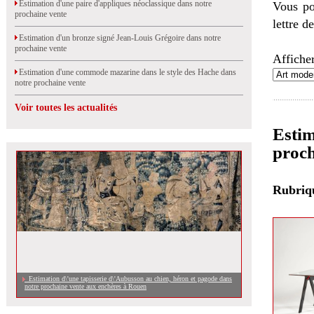
Estimation d'une paire d'appliques néoclassique dans notre
Vous po
prochaine vente
lettre d
Estimation d'un bronze signé Jean-Louis Grégoire dans notre
prochaine vente
Afficher
Estimation d'une commode mazarine dans le style des Hache dans
notre prochaine vente
Voir toutes les actualités
Estim
proch
Rubri
Estimation d\'une tapisserie d\'Aubusson au chien, héron et pagode dans
notre prochaine vente aux enchères à Rouen