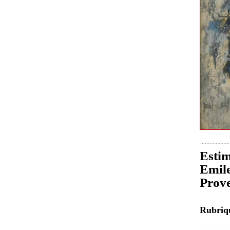
Estim
Emile
Prov
Rubri