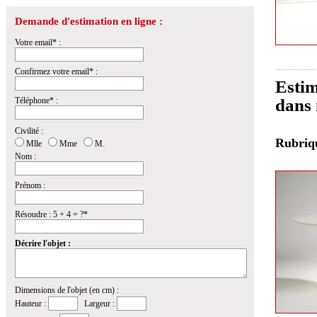
Demande d'estimation en ligne :
Votre email* :
Confirmez votre email* :
Estim
Téléphone* :
dans 
Civilité :
Rubri
Mlle
Mme
M.
Nom :
Prénom :
Résoudre : 5 + 4 = ?*
Décrire l'objet :
Dimensions de l'objet (en cm) :
Hauteur :
Largeur :