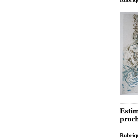
Estim
proch
Rubri