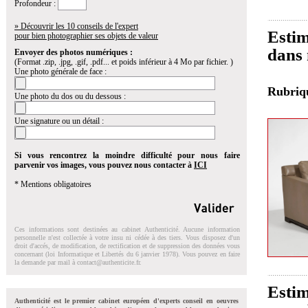
Profondeur :
» Découvrir les 10 conseils de l'expert
Estim
pour bien photographier ses objets de valeur
dans 
Envoyer des photos numériques :
(Format .zip, .jpg, .gif, .pdf... et poids inférieur à 4 Mo par fichier. )
Une photo générale de face :
Rubri
Une photo du dos ou du dessous :
Une signature ou un détail :
Si vous rencontrez la moindre difficulté pour nous faire
parvenir vos images, vous pouvez nous contacter à
ICI
* Mentions obligatoires
Ces informations sont destinées au cabinet Authenticité. Aucune information
personnelle n'est collectée à votre insu ni cédée à des tiers. Vous disposez d'un
droit d'accés, de modification, de rectification et de suppression des données vous
concernant (loi Informatique et Libertés du 6 janvier 1978). Vous pouvez en faire
la demande par mail à
contact@authenticite.fr
.
Estim
Authenticité est le premier cabinet européen d'experts conseil en oeuvres