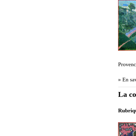
Provenc
» En sav
La co
Rubri