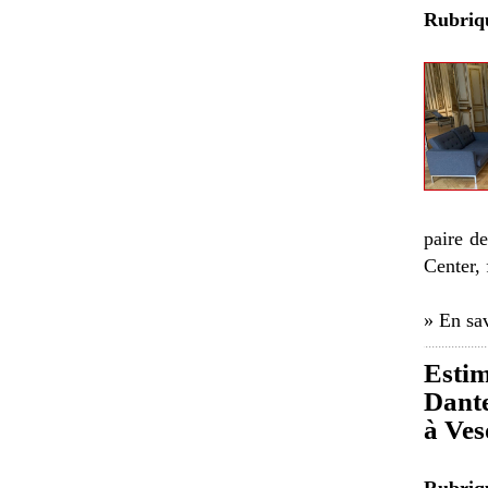
Rubri
paire d
Center,
» En sav
Estim
Dante
à Ves
Rubri