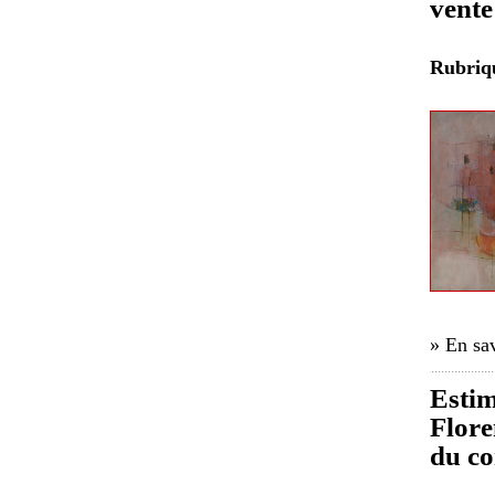
vente
Rubri
» En sav
Estim
Flore
du co