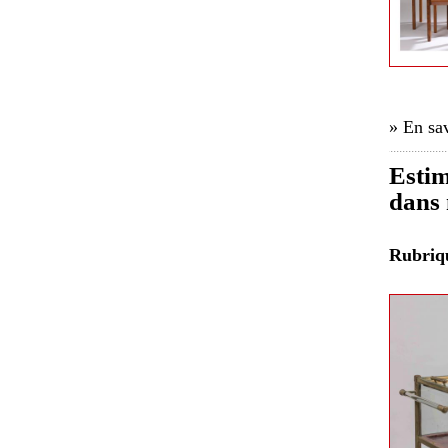
» En sav
Estim
dans 
Rubri