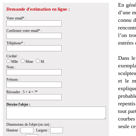
En génér
Demande d'estimation en ligne :
d’une ma
Votre email* :
connu d
rencont
Confirmez votre email* :
l’on tr
entrées 
Téléphone* :
Civilité :
Dans le
Mlle
Mme
M.
exempla
Nom :
sculpteu
Prénom :
et le m
expliqu
Résoudre : 5 + 4 = ?*
probable
repenti
Décrire l'objet :
tout par
courbes
Dimensions de l'objet (en cm) :
seule ce
Hauteur :
Largeur :