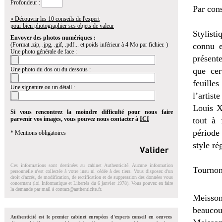
Profondeur :
Par cons
» Découvrir les 10 conseils de l'expert
pour bien photographier ses objets de valeur
Stylist
Envoyer des photos numériques :
(Format .zip, .jpg, .gif, .pdf... et poids inférieur à 4 Mo par fichier. )
connu e
Une photo générale de face :
présent
Une photo du dos ou du dessous :
que cer
feuilles
Une signature ou un détail :
l’artist
Louis X
Si vous rencontrez la moindre difficulté pour nous faire
parvenir vos images, vous pouvez nous contacter à
ICI
tout à 
période
* Mentions obligatoires
style ré
Ces informations sont destinées au cabinet Authenticité. Aucune information
Tournon
personnelle n'est collectée à votre insu ni cédée à des tiers. Vous disposez d'un
droit d'accés, de modification, de rectification et de suppression des données vous
concernant (loi Informatique et Libertés du 6 janvier 1978). Vous pouvez en faire
la demande par mail à
contact@authenticite.fr
.
Meisson
beauco
Authenticité est le premier cabinet européen d'experts conseil en oeuvres