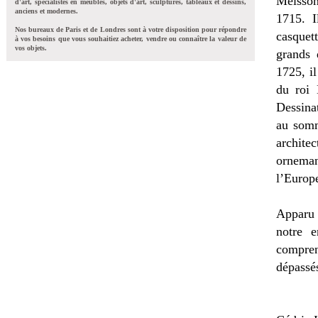
Meisson
d'art, spécialistes en meubles, objets d'art, sculptures, tableaux et dessins,
anciens et modernes.
1715. I
Nos bureaux de Paris et de Londres sont à votre disposition pour répondre
casquett
à vos besoins que vous souhaitiez acheter, vendre ou connaître la valeur de
vos objets.
grands
1725, i
du roi
Dessinat
au somm
archit
orneman
l’Europe
Apparu 
notre e
compren
dépassés