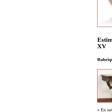
Estim
XV
Rubri
» En sav