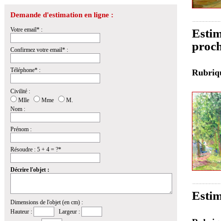
Demande d'estimation en ligne :
Votre email* :
Estim
proch
Confirmez votre email* :
Téléphone* :
Rubri
Civilité :
Mlle
Mme
M.
Nom :
Prénom :
Résoudre : 5 + 4 = ?*
Décrire l'objet :
Estim
Dimensions de l'objet (en cm) :
Hauteur :
Largeur :