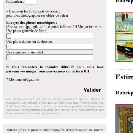
Rubri
Profondeur :
» Découvrir les 10 conseils de l'expert
pour bien photographier ses objets de valeur
Envoyer des photos numériques :
(Format .zip, .jpg, .gif, .pdf... et poids inférieur à 4 Mo par fichier. )
Une photo générale de face :
Une photo du dos ou du dessous :
Une signature ou un détail :
Si vous rencontrez la moindre difficulté pour nous faire
parvenir vos images, vous pouvez nous contacter à
ICI
Estim
* Mentions obligatoires
Rubri
Ces informations sont destinées au cabinet Authenticité. Aucune information
personnelle n'est collectée à votre insu ni cédée à des tiers. Vous disposez d'un
droit d'accés, de modification, de rectification et de suppression des données vous
concernant (loi Informatique et Libertés du 6 janvier 1978). Vous pouvez en faire
la demande par mail à
contact@authenticite.fr
.
Authenticité est le premier cabinet européen d'experts conseil en oeuvres