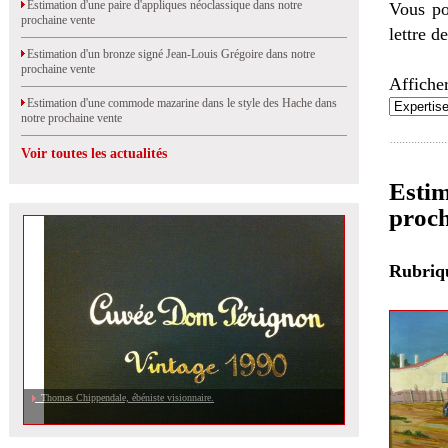
Estimation d'une paire d'appliques néoclassique dans notre
Vous po
prochaine vente
lettre d
Estimation d'un bronze signé Jean-Louis Grégoire dans notre
prochaine vente
Afficher
Estimation d'une commode mazarine dans le style des Hache dans
notre prochaine vente
Voir toutes les actualités
Estim
proch
Rubri
Thomas Chippendale, ébéniste visionnaire.