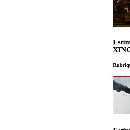
Estim
XIN
Rubri