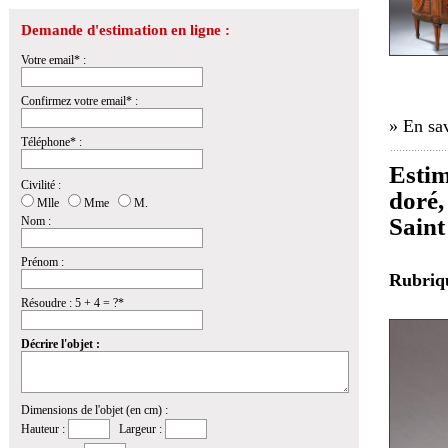
Demande d'estimation en ligne :
Votre email* :
Confirmez votre email* :
» En sav
Téléphone* :
Estim
Civilité :
doré,
Mlle
Mme
M.
Saint
Nom :
Prénom :
Rubri
Résoudre : 5 + 4 = ?*
Décrire l'objet :
Dimensions de l'objet (en cm) :
Hauteur :
Largeur :