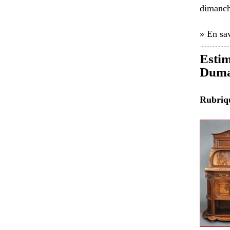
dimanch
» En sav
Estim
Duma
Rubri