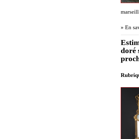
marseil
» En sav
Estim
doré 
proch
Rubri