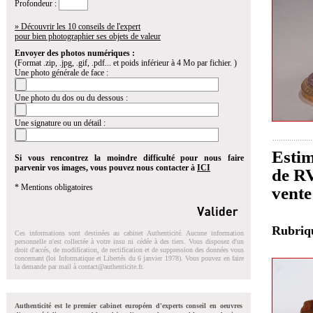
Profondeur :
» Découvrir les 10 conseils de l'expert
pour bien photographier ses objets de valeur
Envoyer des photos numériques :
(Format .zip, .jpg, .gif, .pdf... et poids inférieur à 4 Mo par fichier. )
Une photo générale de face :
Une photo du dos ou du dessous :
Une signature ou un détail :
Estim
Si vous rencontrez la moindre difficulté pour nous faire
parvenir vos images, vous pouvez nous contacter à
ICI
de RV
* Mentions obligatoires
vente
Rubri
Ces informations sont destinées au cabinet Authenticité. Aucune information
personnelle n'est collectée à votre insu ni cédée à des tiers. Vous disposez d'un
droit d'accés, de modification, de rectification et de suppression des données vous
concernant (loi Informatique et Libertés du 6 janvier 1978). Vous pouvez en faire
la demande par mail à
contact@authenticite.fr
.
Authenticité est le premier cabinet européen d'experts conseil en oeuvres