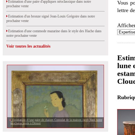
Estimation d'une paire d'appliques néoclassique dans notre
Vous po
prochaine vente
lettre d
Estimation d'un bronze signé Jean-Louis Grégoire dans notre
prochaine vente
Afficher
Estimation d'une commode mazarine dans le style des Hache dans
notre prochaine vente
Voir toutes les actualités
Estim
lune 
estam
Clou
Rubri
Estimation d\'une paire de chaises Consulat de la maison Jacob dans notre
prochaine vente à Drouot