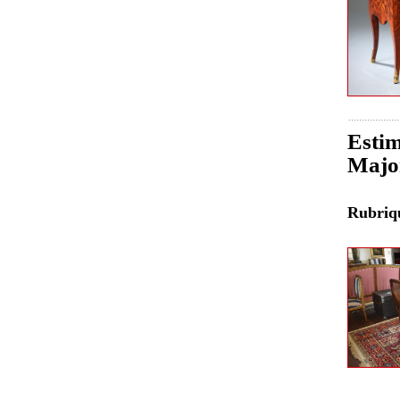
Estim
Major
Rubri