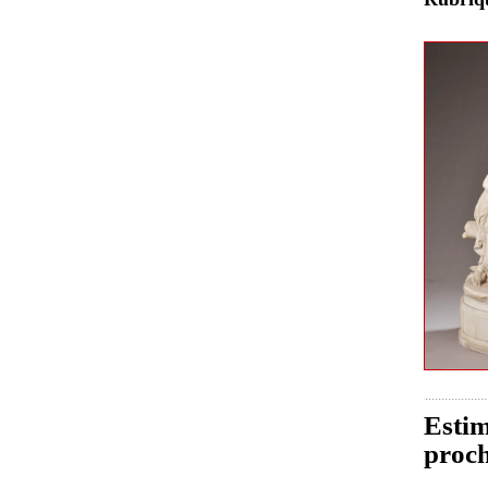
Estim
proch