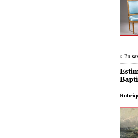
» En sav
Estim
Bapti
Rubri