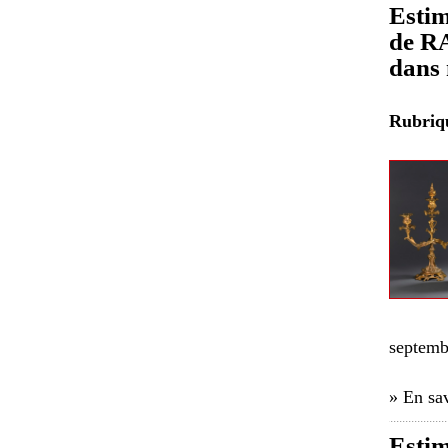
Estim
de R
dans 
Rubri
septemb
» En sav
Estim