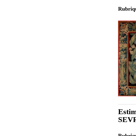
Rubri
Estim
SEVR
Rubri