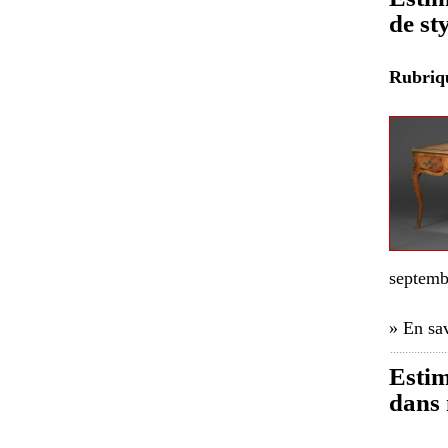
de st
Rubri
septemb
» En sav
Estim
dans 