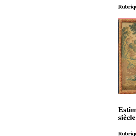
Rubri
Estim
siècl
Rubri