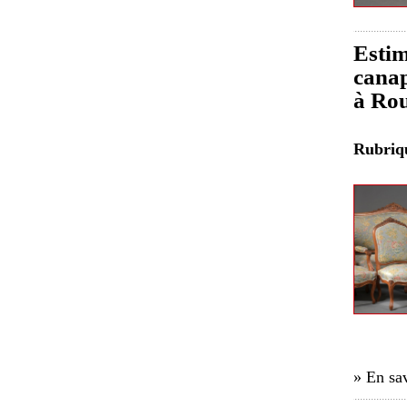
Estim
canap
à Ro
Rubri
» En sav