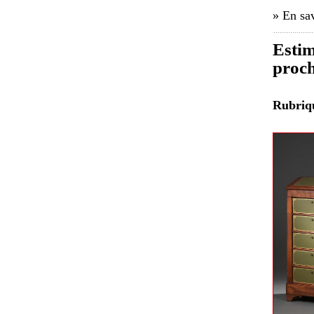
» En sav
Estim
proch
Rubri