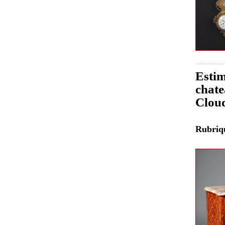
Estim
chate
Clou
Rubri