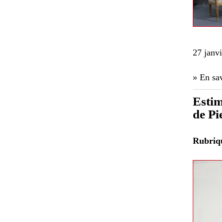
27 janv
» En sav
Estim
de Pi
Rubri