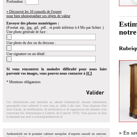
Profondeur :
» Découvrir les 10 conseils de l'expert
pour bien photographier ses objets de valeur
Estim
Envoyer des photos numériques :
(Format .zip, .jpg, .gif, .pdf... et poids inférieur à 4 Mo par fichier. )
notre
Une photo générale de face :
Une photo du dos ou du dessous :
Rubri
Une signature ou un détail :
Si vous rencontrez la moindre difficulté pour nous faire
parvenir vos images, vous pouvez nous contacter à
ICI
* Mentions obligatoires
Ces informations sont destinées au cabinet Authenticité. Aucune information
personnelle n'est collectée à votre insu ni cédée à des tiers. Vous disposez d'un
droit d'accés, de modification, de rectification et de suppression des données vous
concernant (loi Informatique et Libertés du 6 janvier 1978). Vous pouvez en faire
la demande par mail à
contact@authenticite.fr
.
» En sav
Authenticité est le premier cabinet européen d'experts conseil en oeuvres