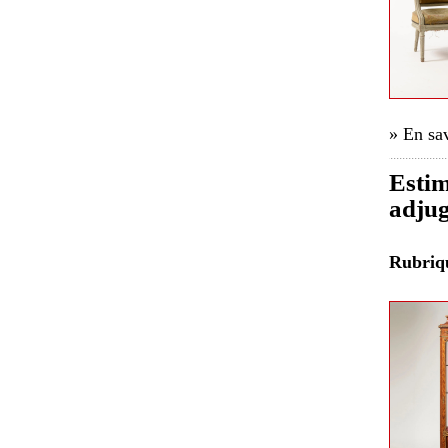
» En sav
Estim
adju
Rubri