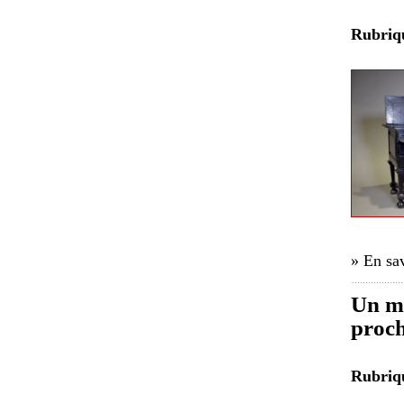
Rubri
» En sav
Un mo
proch
Rubri