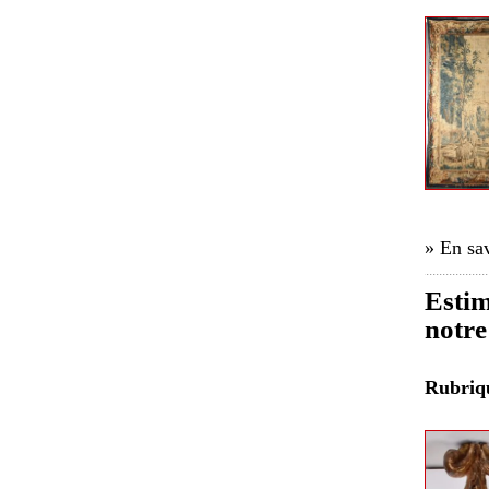
» En sav
Estim
notre
Rubri