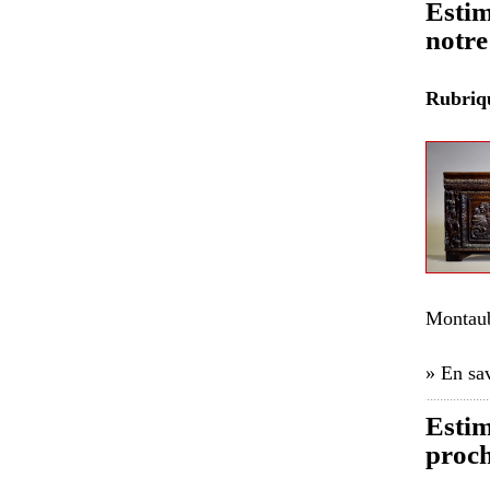
Estim
notre
Rubri
Montau
» En sav
Estim
proch