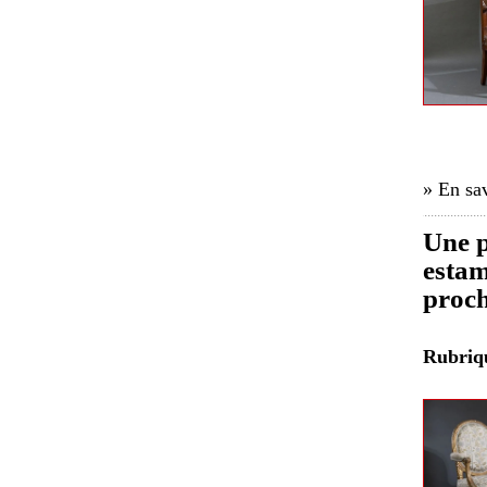
» En sav
Une p
estam
proch
Rubri