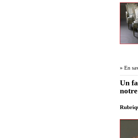
» En sav
Un fa
notre
Rubri