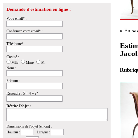
Demande d'estimation en ligne :
Votre email* :
» En sav
Confirmez votre email* :
Estim
Téléphone* :
Jacob
Civilité :
Mlle
Mme
M.
Nom :
Rubri
Prénom :
Résoudre : 5 + 4 = ?*
Décrire l'objet :
Dimensions de l'objet (en cm) :
Hauteur :
Largeur :