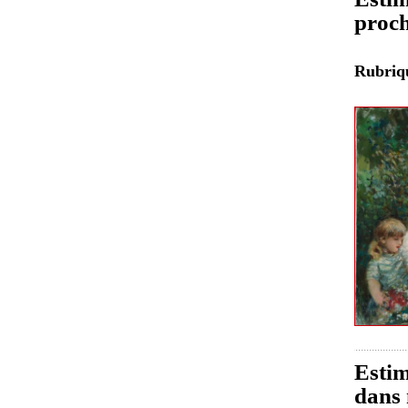
proch
Rubri
Estim
dans 