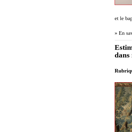
et le ba
» En sav
Estim
dans 
Rubri