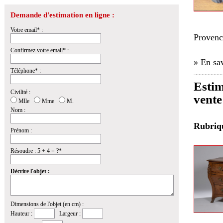
Demande d'estimation en ligne :
Votre email* :
Provenc
Confirmez votre email* :
» En sav
Téléphone* :
Estim
Civilité :
vente
Mlle
Mme
M.
Nom :
Rubri
Prénom :
Résoudre : 5 + 4 = ?*
Décrire l'objet :
Dimensions de l'objet (en cm) :
Hauteur :
Largeur :