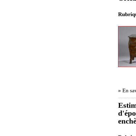
Rubri
» En sav
Estim
d'épo
enchè