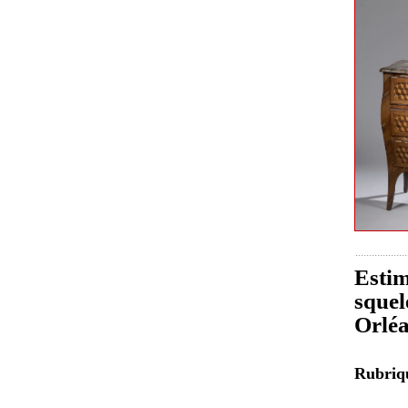
Estim
squel
Orlé
Rubri