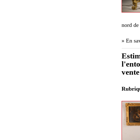
nord de 
» En sav
Estim
l'ent
vente
Rubri