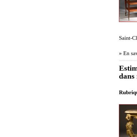
Saint-C
» En sav
Estim
dans 
Rubri