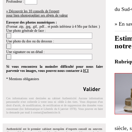
Profondeur :
du Sud-
» Découvrir les 10 conseils de l'expert
pour bien photographier ses objets de valeur
Envoyer des photos numériques :
» En sav
(Format .zip, .jpg, .gif, .pdf... et poids inférieur à 4 Mo par fichier. )
Une photo générale de face :
Estim
Une photo du dos ou du dessous :
notre
Une signature ou un détail :
Rubri
Si vous rencontrez la moindre difficulté pour nous faire
parvenir vos images, vous pouvez nous contacter à
ICI
* Mentions obligatoires
Ces informations sont destinées au cabinet Authenticité. Aucune information
personnelle n'est collectée à votre insu ni cédée à des tiers. Vous disposez d'un
droit d'accés, de modification, de rectification et de suppression des données vous
concernant (loi Informatique et Libertés du 6 janvier 1978). Vous pouvez en faire
la demande par mail à
contact@authenticite.fr
.
siècle, 
Authenticité est le premier cabinet européen d'experts conseil en oeuvres