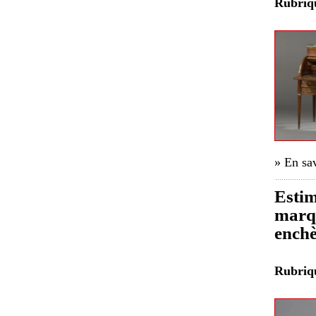
Rubri
» En sav
Estim
marqu
enchè
Rubri