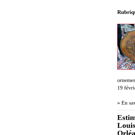
Rubri
ornemen
19 févri
» En sav
Estim
Louis
Orlé