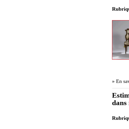
Rubri
» En sav
Estim
dans 
Rubri