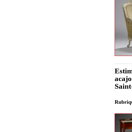
Estim
acajo
Sain
Rubri