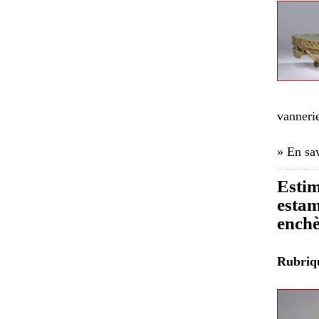
vannerie
» En sav
Estim
estam
enchè
Rubri