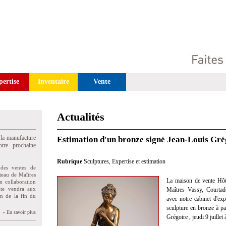
pertise
Inventaire
Vente
Actualités
 la manufacture
Estimation d'un bronze signé Jean-Louis Gré
tre prochaine
Rubrique
Sculptures
,
Expertise et estimation
des ventes de
teau de Maîtres
La maison de vente Hôt
n collaboration
uite vendra aux
Maîtres Vassy, Courtad
on de la fin du
avec notre cabinet d'exp
sculpture en bronze à pa
» En savoir plus
Grégoire , jeudi 9 juille