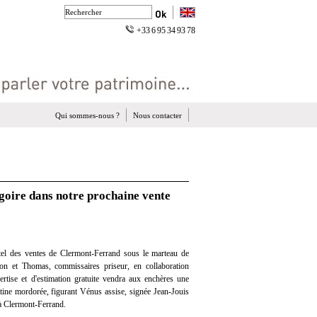
+33 6 95 34 93 78
Qui sommes-nous ?
Nous contacter
goire dans notre prochaine vente
el des ventes de Clermont-Ferrand sous le marteau de
on et Thomas, commissaires priseur, en collaboration
ertise et d'estimation gratuite vendra aux enchères une
tine mordorée, figurant Vénus assise, signée Jean-Jouis
t à Clermont-Ferrand.