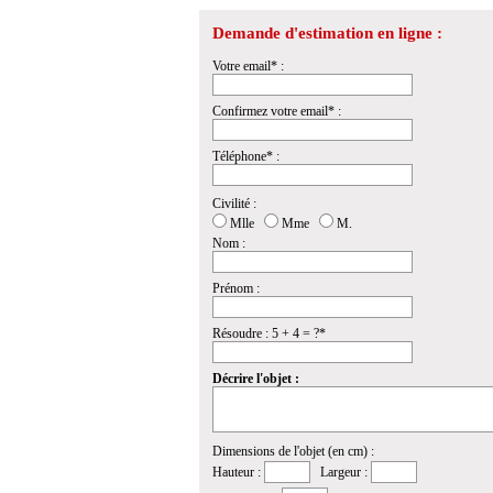
Demande d'estimation en ligne :
Votre email* :
Confirmez votre email* :
Téléphone* :
Civilité :
Mlle
Mme
M.
Nom :
Prénom :
Résoudre : 5 + 4 = ?*
Décrire l'objet :
Dimensions de l'objet (en cm) :
Hauteur :
Largeur :