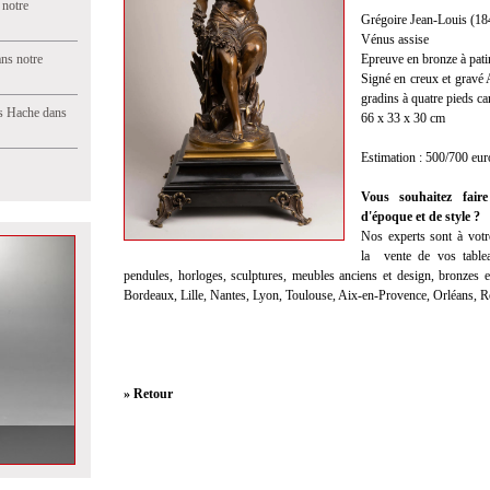
 notre
Grégoire Jean-Louis (18
Vénus assise
ns notre
Epreuve en bronze à pat
Signé en creux et gravé
gradins à quatre pieds c
s Hache dans
66 x 33 x 30 cm
Estimation : 500/700 eur
Vous souhaitez faire
d'époque et de style ?
Nos experts sont à votre
la
vente
de vos tablea
pendules, horloges, sculptures, meubles anciens et design, bronzes et
Bordeaux, Lille, Nantes, Lyon, Toulouse, Aix-en-Provence, Orléans, 
» Retour