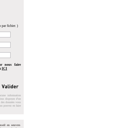
 par fichier. )
ur nous faire
 à
ICI
ucune information
 Vous disposez d'un
on des données vous
ous pouvez en faire
nseil en oeuvres