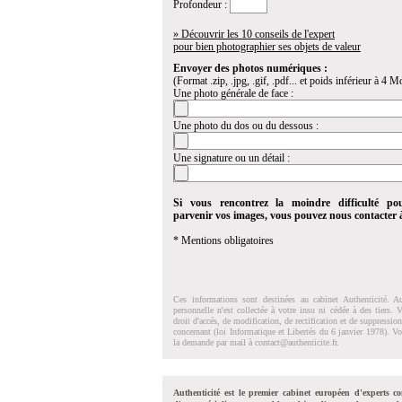
Profondeur :
» Découvrir les 10 conseils de l'expert
pour bien photographier ses objets de valeur
Envoyer des photos numériques :
(Format .zip, .jpg, .gif, .pdf... et poids inférieur à 4 Mo
Une photo générale de face :
Une photo du dos ou du dessous :
Une signature ou un détail :
Si vous rencontrez la moindre difficulté po
parvenir vos images, vous pouvez nous contacter
* Mentions obligatoires
Ces informations sont destinées au cabinet Authenticité. A
personnelle n'est collectée à votre insu ni cédée à des tiers.
droit d'accés, de modification, de rectification et de suppressi
concernant (loi Informatique et Libertés du 6 janvier 1978). V
la demande par mail à
contact@authenticite.fr
.
Authenticité est le premier cabinet européen d'experts co