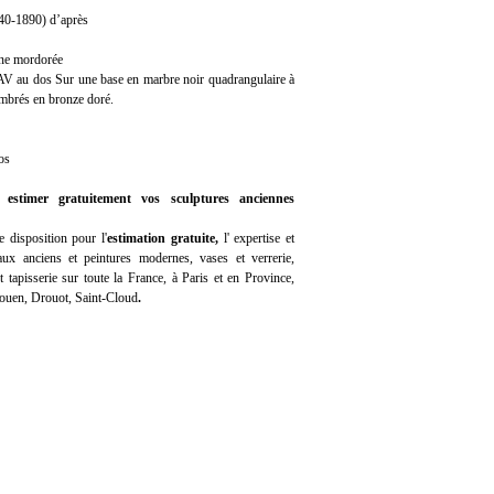
40-1890) d’après
ine mordorée
 AV au dos Sur une base en marbre noir quadrangulaire à
ambrés en bronze doré.
os
 estimer gratuitement vos sculptures anciennes
 disposition pour l'
estimation gratuite
,
l'
expertise
et
ux anciens et peintures modernes, vases et verrerie,
 tapisserie sur toute la France, à Paris et en Province,
Rouen, Drouot, Saint-Cloud
.