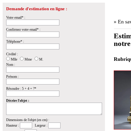
Demande d'estimation en ligne :
Votre email* :
» En sav
Confirmez votre email* :
Estim
Téléphone* :
notre
Civilité :
Rubri
Mlle
Mme
M.
Nom :
Prénom :
Résoudre : 5 + 4 = ?*
Décrire l'objet :
Dimensions de l'objet (en cm) :
Hauteur :
Largeur :