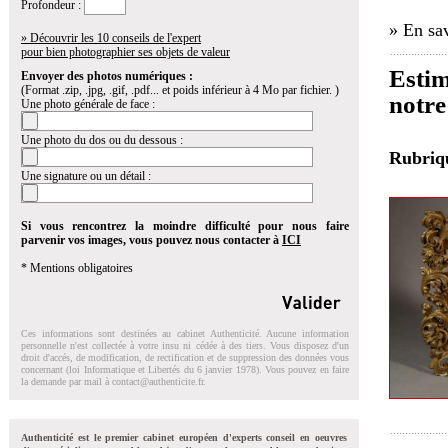
Profondeur :
» En sav
» Découvrir les 10 conseils de l'expert
pour bien photographier ses objets de valeur
Estim
Envoyer des photos numériques :
(Format .zip, .jpg, .gif, .pdf... et poids inférieur à 4 Mo par fichier. )
notre
Une photo générale de face :
Une photo du dos ou du dessous :
Rubri
Une signature ou un détail :
Si vous rencontrez la moindre difficulté pour nous faire
parvenir vos images, vous pouvez nous contacter à
ICI
* Mentions obligatoires
Ces informations sont destinées au cabinet Authenticité. Aucune information
personnelle n'est collectée à votre insu ni cédée à des tiers. Vous disposez d'un
droit d'accés, de modification, de rectification et de suppression des données vous
concernant (loi Informatique et Libertés du 6 janvier 1978). Vous pouvez en faire
la demande par mail à
contact@authenticite.fr
.
Authenticité est le premier cabinet européen d'experts conseil en oeuvres