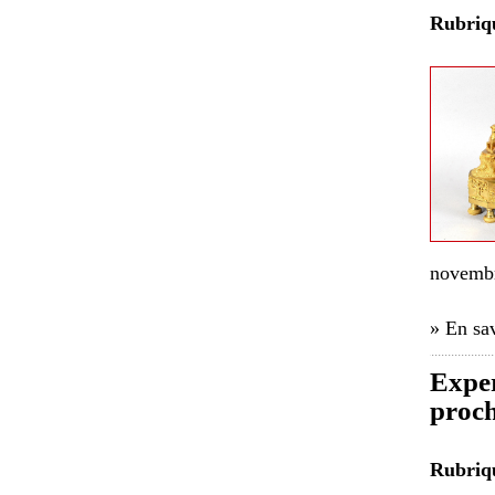
Rubri
novembr
» En sav
Exper
proch
Rubri