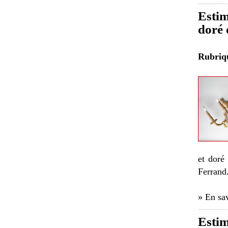
Estim
doré 
Rubri
et doré
Ferrand
» En sav
Estim