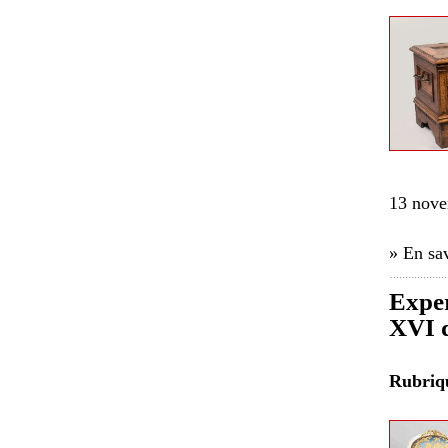
13 nove
» En sav
Exper
XVI d
Rubri