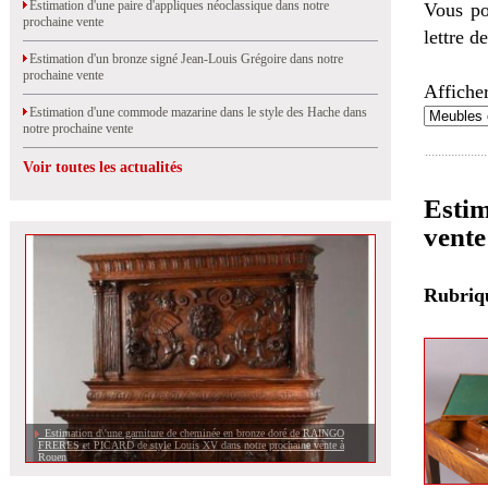
Estimation d'une paire d'appliques néoclassique dans notre
Vous po
prochaine vente
lettre d
Estimation d'un bronze signé Jean-Louis Grégoire dans notre
prochaine vente
Afficher
Estimation d'une commode mazarine dans le style des Hache dans
notre prochaine vente
Voir toutes les actualités
Estim
vente
Rubri
Estimation d\'une garniture de cheminée en bronze doré de RAINGO
FRERES et PICARD de style Louis XV dans notre prochaine vente à
Rouen