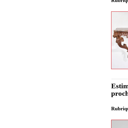
Rubri
Estim
proch
Rubri