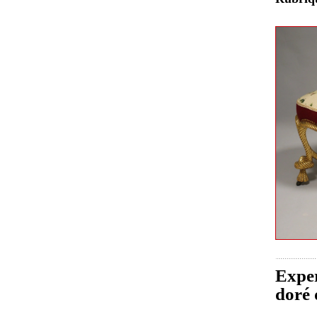
Exper
doré 