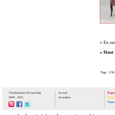
» En sav
» Haut 
Page : 3/
©Authenticite Partnership
Accueil
Exper
2008 - 2025
Actualités
Inven
Vente