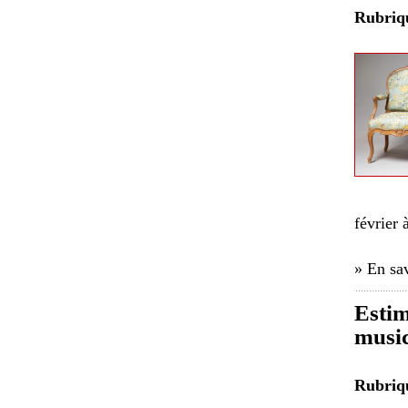
Rubri
février
» En sav
Estim
music
Rubri