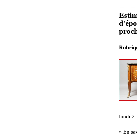
Estim
d'épo
proch
Rubri
lundi 2 
» En sav