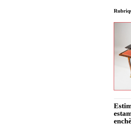
Rubri
Estim
estam
enchè