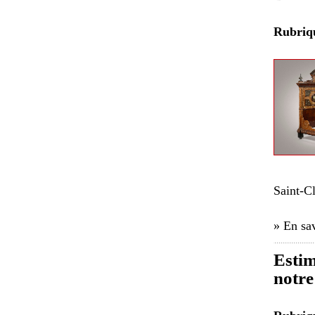
Rubri
Saint-C
» En sav
Estim
notre