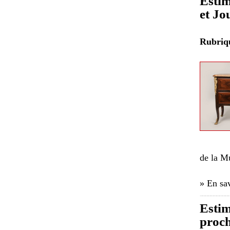
Estim
et Jo
Rubri
de la Mu
» En sav
Estim
proch