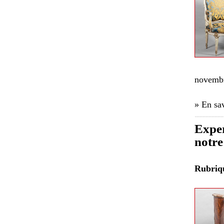
novembr
» En sav
Exper
notre
Rubri