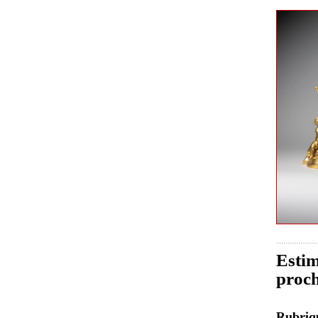
Estim
proch
Rubri