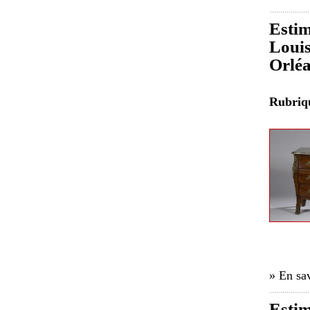
Estim
Louis
Orlé
Rubri
» En sav
Estim