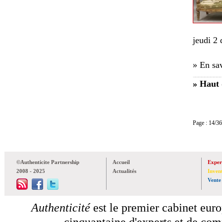
jeudi 2
» En sav
» Haut 
Page : 14
©Authenticite Partnership
Accueil
Exper
2008 - 2025
Actualités
Inven
Vente
Authenticité
est le premier cabinet euro
cinquantaine d'experts et de comm