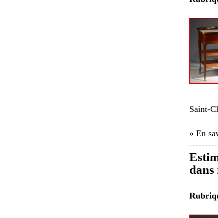
Saint-C
» En sav
Estim
dans 
Rubri