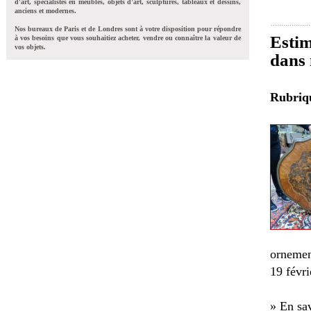
d'art, spécialistes en meubles, objets d'art, sculptures, tableaux et dessins,
anciens et modernes.
Nos bureaux de Paris et de Londres sont à votre disposition pour répondre
Estim
à vos besoins que vous souhaitiez acheter, vendre ou connaître la valeur de
vos objets.
dans 
Rubri
ornemen
19 févri
» En sav