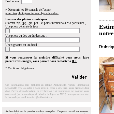
Profondeur :
» Découvrir les 10 conseils de l'expert
pour bien photographier ses objets de valeur
Envoyer des photos numériques :
(Format .zip, .jpg, .gif, .pdf... et poids inférieur à 4 Mo par fichier. )
Esti
Une photo générale de face :
notre
Une photo du dos ou du dessous :
Une signature ou un détail :
Rubri
Si vous rencontrez la moindre difficulté pour nous faire
parvenir vos images, vous pouvez nous contacter à
ICI
* Mentions obligatoires
Ces informations sont destinées au cabinet Authenticité. Aucune information
personnelle n'est collectée à votre insu ni cédée à des tiers. Vous disposez d'un
droit d'accés, de modification, de rectification et de suppression des données vous
concernant (loi Informatique et Libertés du 6 janvier 1978). Vous pouvez en faire
la demande par mail à
contact@authenticite.fr
.
Authenticité est le premier cabinet européen d'experts conseil en oeuvres