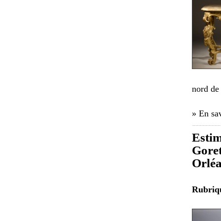
nord de 
» En sav
Estim
Goret
Orlé
Rubri