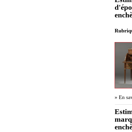
d'épo
enchè
Rubri
» En sav
Estim
marqu
enchè