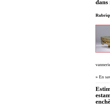
dans 
Rubri
vannerie
» En sav
Estim
estam
enchè