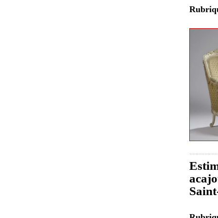
Rubri
Estim
acajo
Sain
Rubri