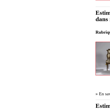
Estim
dans 
Rubri
» En sav
Estim