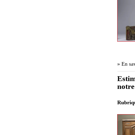
» En sav
Estim
notre
Rubri