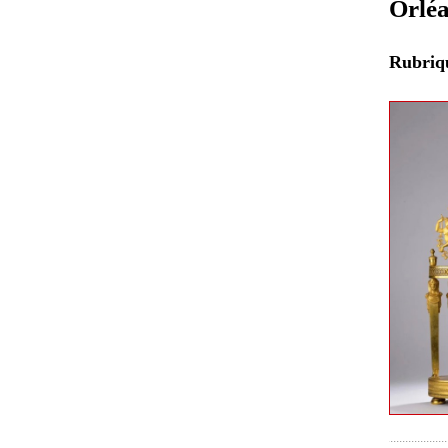
Orlé
Rubri