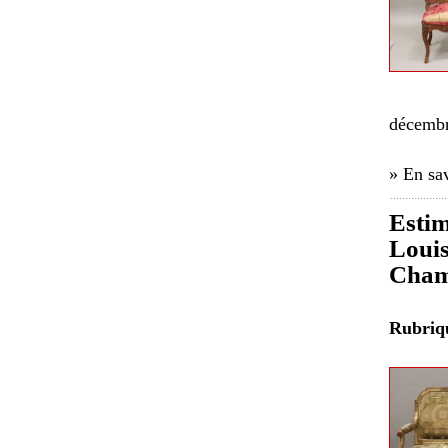
décembr
» En sav
Estim
Louis
Cham
Rubri