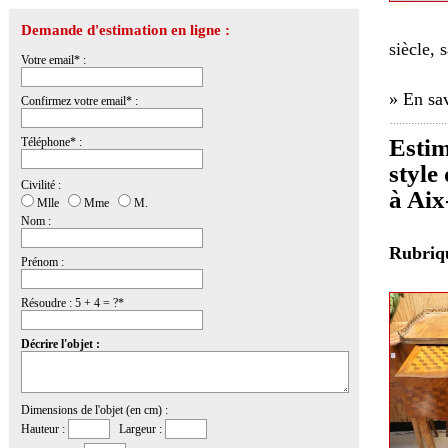
Demande d'estimation en ligne :
siècle, 
Votre email* :
» En sav
Confirmez votre email* :
Estim
Téléphone* :
style
Civilité :
à Aix
Mlle
Mme
M.
Nom :
Rubri
Prénom :
Résoudre : 5 + 4 = ?*
Décrire l'objet :
Dimensions de l'objet (en cm) :
Hauteur :
Largeur :