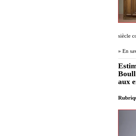
siècle c
» En sav
Estim
Boull
aux e
Rubri