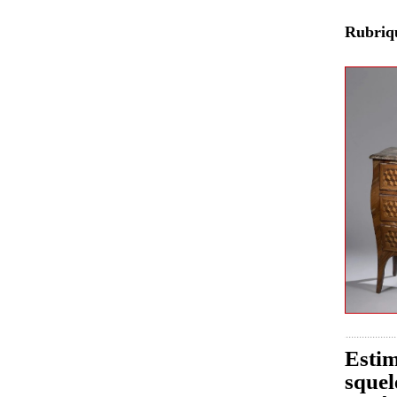
Rubri
Estim
squel