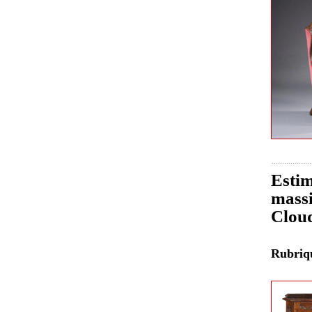
Estim
massi
Clou
Rubri