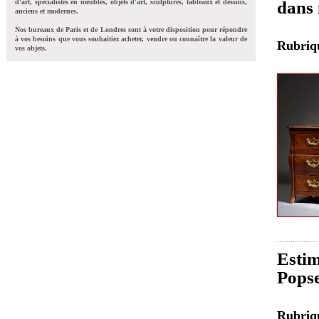
d'art, spécialistes en meubles, objets d'art, sculptures, tableaux et dessins,
dans 
anciens et modernes.
Nos bureaux de Paris et de Londres sont à votre disposition pour répondre
à vos besoins que vous souhaitiez acheter, vendre ou connaître la valeur de
Rubri
vos objets.
Estim
Popse
Rubri