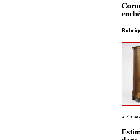
Corom
enchè
Rubri
» En sav
Estim
dans 