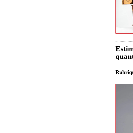
Estim
quant
Rubri