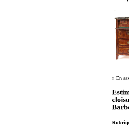
» En sav
Estim
clois
Barbe
Rubri