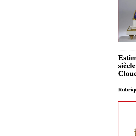
Estim
siècl
Clou
Rubri