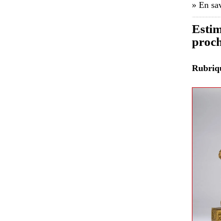
» En sav
Estim
proch
Rubri