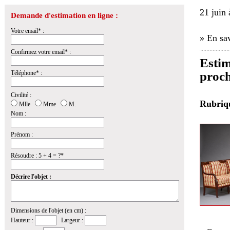
21 juin
Demande d'estimation en ligne :
Votre email* :
» En sav
Confirmez votre email* :
Estim
Téléphone* :
proch
Civilité :
Rubri
Mlle
Mme
M.
Nom :
Prénom :
Résoudre : 5 + 4 = ?*
Décrire l'objet :
Dimensions de l'objet (en cm) :
Hauteur :
Largeur :