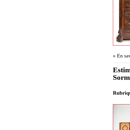
» En sav
Estim
Sorm
Rubri