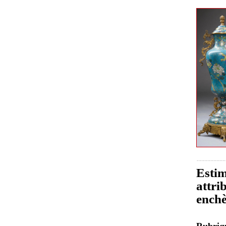
Estim
attri
enchè
Rubri