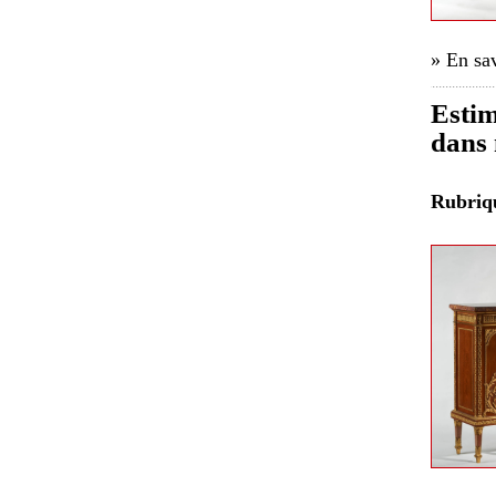
» En sav
Estim
dans 
Rubri