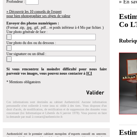
» En sav
Profondeur :
» Découvrir les 10 conseils de l'expert
Estim
pour bien photographier ses objets de valeur
Co LT
Envoyer des photos numériques :
(Format .zip, .jpg, .gif, .pdf... et poids inférieur à 4 Mo par fichier. )
Une photo générale de face :
Rubri
Une photo du dos ou du dessous :
Une signature ou un détail :
Si vous rencontrez la moindre difficulté pour nous faire
parvenir vos images, vous pouvez nous contacter à
ICI
* Mentions obligatoires
Ces informations sont destinées au cabinet Authenticité. Aucune information
personnelle n'est collectée à votre insu ni cédée à des tiers. Vous disposez d'un
droit d'accés, de modification, de rectification et de suppression des données vous
concernant (loi Informatique et Libertés du 6 janvier 1978). Vous pouvez en faire
la demande par mail à
contact@authenticite.fr
.
Estim
Authenticité est le premier cabinet européen d'experts conseil en oeuvres