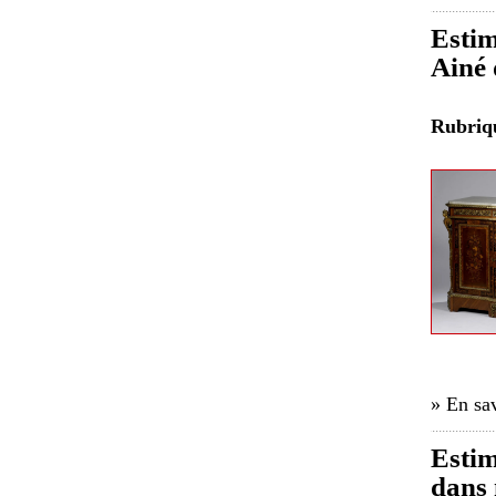
Estim
Ainé 
Rubri
» En sav
Estim
dans 