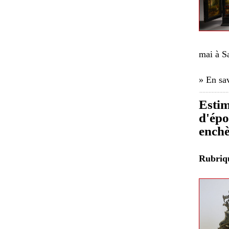
mai à S
» En sav
Estim
d'épo
enchè
Rubri