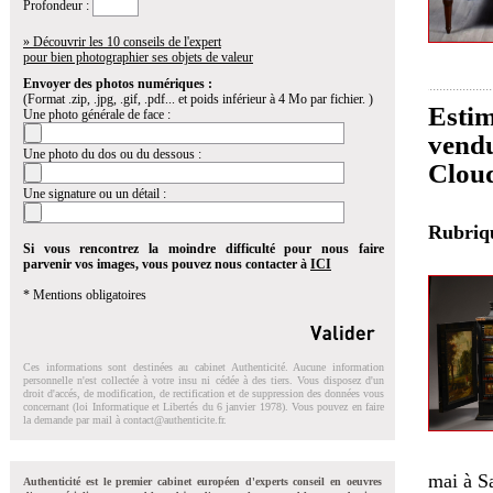
Profondeur :
» Découvrir les 10 conseils de l'expert
pour bien photographier ses objets de valeur
Envoyer des photos numériques :
(Format .zip, .jpg, .gif, .pdf... et poids inférieur à 4 Mo par fichier. )
Estim
Une photo générale de face :
vendu
Une photo du dos ou du dessous :
Clou
Une signature ou un détail :
Rubri
Si vous rencontrez la moindre difficulté pour nous faire
parvenir vos images, vous pouvez nous contacter à
ICI
* Mentions obligatoires
Ces informations sont destinées au cabinet Authenticité. Aucune information
personnelle n'est collectée à votre insu ni cédée à des tiers. Vous disposez d'un
droit d'accés, de modification, de rectification et de suppression des données vous
concernant (loi Informatique et Libertés du 6 janvier 1978). Vous pouvez en faire
la demande par mail à
contact@authenticite.fr
.
mai à S
Authenticité est le premier cabinet européen d'experts conseil en oeuvres