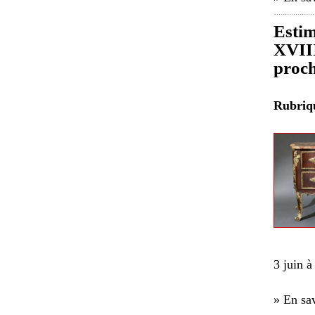
Estim
XVIII
proch
Rubri
3 juin 
» En sav