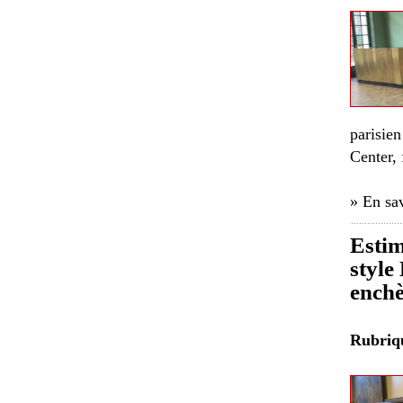
parisie
Center,
» En sav
Estim
style
enchè
Rubri