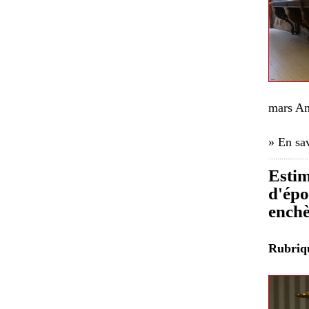
mars Am
» En sav
Estim
d'épo
enchè
Rubri