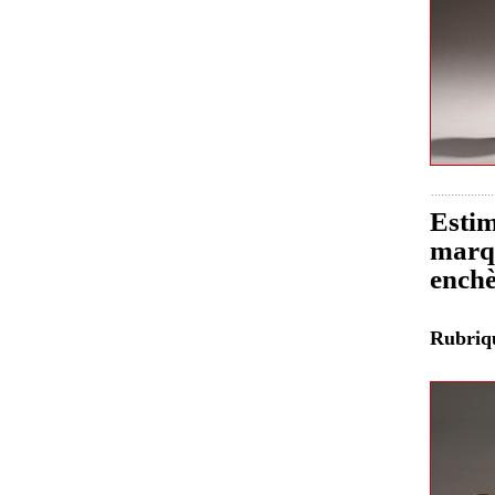
Estim
marqu
enchè
Rubri