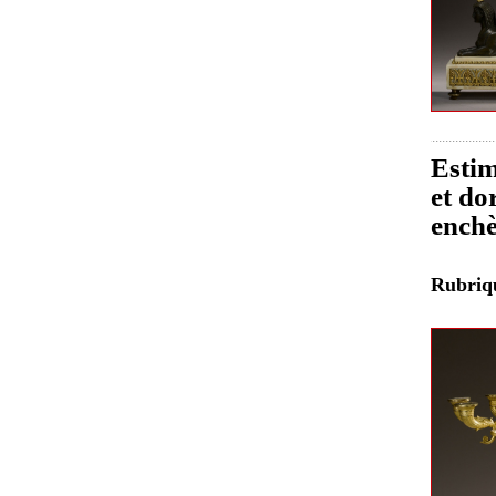
Estim
et do
enchè
Rubri