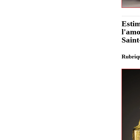
Estim
l'amo
Sain
Rubri