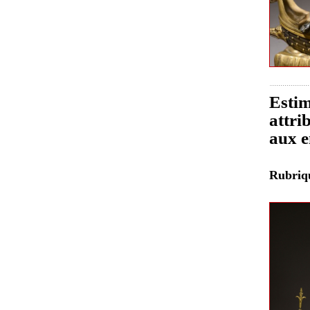
Estim
attri
aux e
Rubri