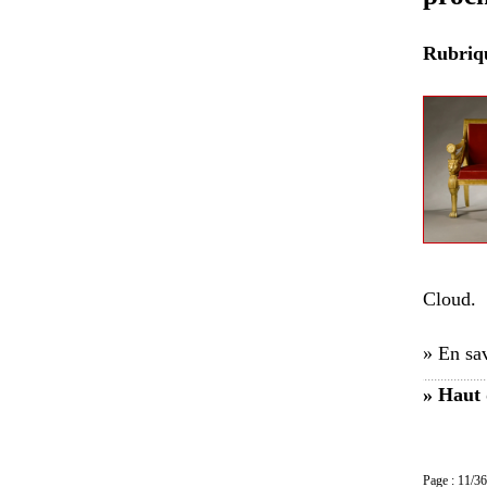
Rubri
Cloud.
» En sav
» Haut 
Page : 11