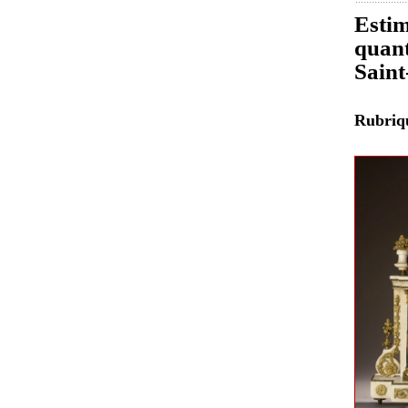
Estim
quant
Sain
Rubri