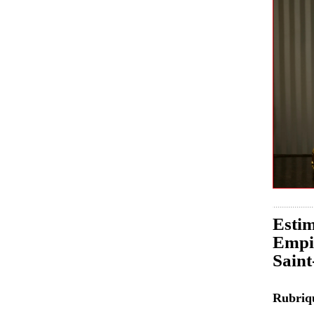
Estim
Empir
Sain
Rubri