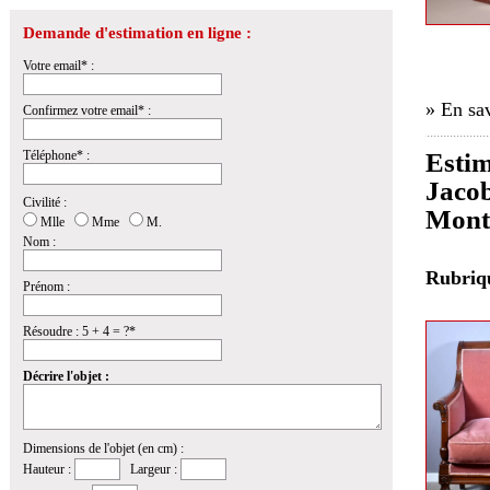
Demande d'estimation en ligne :
Votre email* :
» En sav
Confirmez votre email* :
Téléphone* :
Estim
Jacob
Civilité :
Mont
Mlle
Mme
M.
Nom :
Rubri
Prénom :
Résoudre : 5 + 4 = ?*
Décrire l'objet :
Dimensions de l'objet (en cm) :
Hauteur :
Largeur :