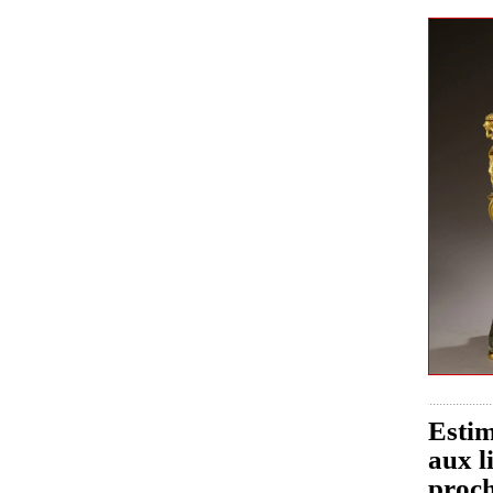
Estim
aux l
proch