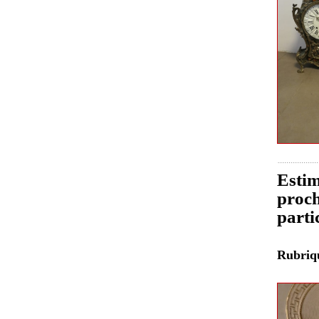
Estim
proch
parti
Rubri