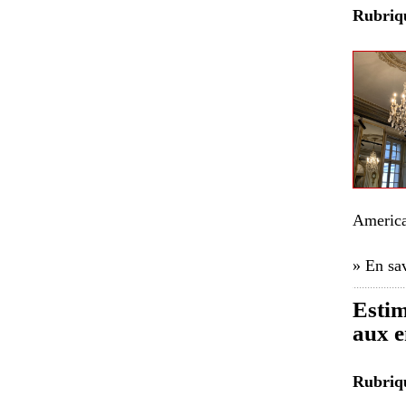
Rubri
America
» En sav
Estim
aux e
Rubri