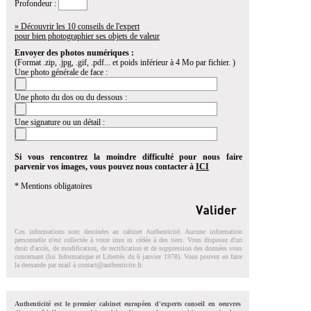
Profondeur :
» Découvrir les 10 conseils de l'expert
pour bien photographier ses objets de valeur
Envoyer des photos numériques :
(Format .zip, .jpg, .gif, .pdf... et poids inférieur à 4 Mo par fichier. )
Une photo générale de face :
Une photo du dos ou du dessous :
Une signature ou un détail :
Si vous rencontrez la moindre difficulté pour nous faire
parvenir vos images, vous pouvez nous contacter à
ICI
* Mentions obligatoires
Ces informations sont destinées au cabinet Authenticité. Aucune information
personnelle n'est collectée à votre insu ni cédée à des tiers. Vous disposez d'un
droit d'accés, de modification, de rectification et de suppression des données vous
concernant (loi Informatique et Libertés du 6 janvier 1978). Vous pouvez en faire
la demande par mail à
contact@authenticite.fr
.
Authenticité est le premier cabinet européen d'experts conseil en oeuvres