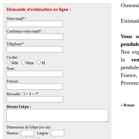
Osmond
Demande d'estimation en ligne :
Votre email* :
Estimat
Confirmez votre email* :
Vous s
pendule
Téléphone* :
Nos exp
Civilité :
la
ven
Mlle
Mme
M.
pendules
Nom :
France,
Prénom :
Provenc
Résoudre : 5 + 4 = ?*
» Retour
Décrire l'objet :
Dimensions de l'objet (en cm) :
Hauteur :
Largeur :