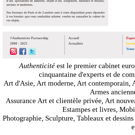
d'art, spécialistes en meubles, objets d'art, sculptures, tableaux et dessins,
anciens et modernes.
Nos bureaux de Paris et de Londres sont à votre disposition pour répondre
à vos besoins que vous souhaitiez acheter, vendre ou connaître la valeur de
vos objets.
©Authenticite Partnership
Accueil
Exper
2008 - 2025
Actualités
Inven
Vente
Authenticité
est le premier cabinet euro
cinquantaine d'experts et de comm
Art d'Asie, Art moderne, Art contemporain, A
Armes anciennes
Assurance Art et clientèle privée, Art nouve
Estampes et livres, Mobil
Photographie, Sculpture, Tableaux et dessins 
e