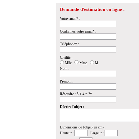
Demande d'estimation en ligne :
Votre email* :
Confirmez votre email* :
Téléphone* :
Civilité :
Mlle
Mme
M.
Nom :
Prénom :
Résoudre : 5 + 4 = ?*
Décrire l'objet :
Dimensions de l'objet (en cm) :
Hauteur :
Largeur :