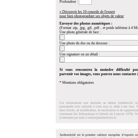
Profondeur :
» Découvrir les 10 conseils de l'expert
pour bien photographier ses objets de valeur
Envoyer des photos numériques :
(Format .zip, .jpg, .gif, .pdf... et poids inférieur à 4 Mo
Une photo générale de face :
Une photo du dos ou du dessous :
Une signature ou un détail :
Si vous rencontrez la moindre difficulté po
parvenir vos images, vous pouvez nous contacter
* Mentions obligatoires
Ces informations sont destinées au cabinet Authenticité. A
personnelle n'est collectée à votre insu ni cédée à des tiers.
droit d'accés, de modification, de rectification et de suppressi
concernant (loi Informatique et Libertés du 6 janvier 1978). V
la demande par mail à
contact@authenticite.fr
.
Authenticité est le premier cabinet européen d'experts co