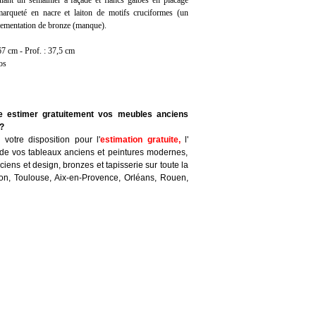
lant un semainier à façade et flancs galbés en placage
marqueté en nacre et laiton de motifs cruciformes (un
ementation de bronze (manque).
67 cm - Prof. : 37,5 cm
os
re estimer gratuitement vos meubles anciens
 ?
votre disposition pour l'
estimation gratuite
,
l'
de vos tableaux anciens et peintures modernes,
iens et design, bronzes et tapisserie sur toute la
yon, Toulouse, Aix-en-Provence, Orléans, Rouen,