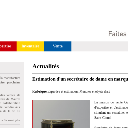
pertise
Inventaire
Vente
Actualités
 la manufacture
Estimation d'un secrétaire de dame en marqu
tre prochaine
Rubrique
Expertise et estimation
,
Meubles et objets d'art
des ventes de
teau de Maîtres
La maison de vente Gui
n collaboration
uite vendra aux
d'expertise et d'estimat
on de la fin du
simulant un semainier e
Saint-Cloud.
» En savoir plus