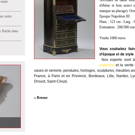
Secrétaire de dame simu
 notre
d'ébène et bois noirci 
manque au placage). Orn
ns notre
Epoque Napoléon III.
Haut. : 121 cm - Larg. : 
Estimation : 200/300 eur
s Hache dans
Vendu 1600 euros
Vous souhaitez fai
d'époque et de style
Nos experts sont à 
expertise
et la
vente
vases et verrerie, pendules, horloges, sculptures, meubles anc
France, à Paris et en Province, Bordeaux, Lille, Nantes, L
Drouot, Saint-Cloud
.
» Retour