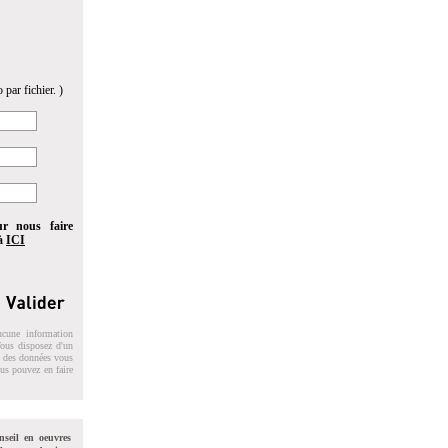
 par fichier. )
ur nous faire
 à
ICI
ucune information
 Vous disposez d'un
on des données vous
ous pouvez en faire
nseil en oeuvres