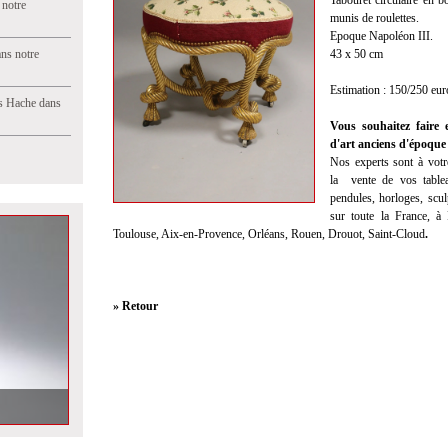
Tabouret circulaire en b
 notre
munis de roulettes.
Epoque Napoléon III.
ns notre
43 x 50 cm
Estimation : 150/250 eur
s Hache dans
Vous souhaitez faire 
d'art anciens d'époque 
Nos experts sont à votre
la
vente
de vos tablea
pendules, horloges, scul
sur toute la France, à
Toulouse, Aix-en-Provence, Orléans, Rouen, Drouot, Saint-Cloud
.
» Retour