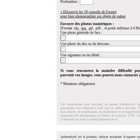
Profondeur :
» Découvrir les 10 conseils de l'expert
pour bien photographier ses objets de valeur
Envoyer des photos numériques :
(Format .zip, .jpg, .gif, .pdf... et poids inférieur à 4 Mo
Une photo générale de face :
Une photo du dos ou du dessous :
Une signature ou un détail :
Si vous rencontrez la moindre difficulté po
parvenir vos images, vous pouvez nous contacter
* Mentions obligatoires
Ces informations sont destinées au cabinet Authenticité. A
personnelle n'est collectée à votre insu ni cédée à des tiers.
droit d'accés, de modification, de rectification et de suppressi
concernant (loi Informatique et Libertés du 6 janvier 1978). V
la demande par mail à
contact@authenticite.fr
.
Authenticité est le premier cabinet européen d'experts co