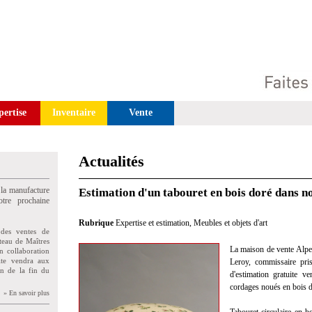
pertise
Inventaire
Vente
Actualités
 la manufacture
Estimation d'un tabouret en bois doré dans n
tre prochaine
Rubrique
Expertise et estimation
,
Meubles et objets d'art
des ventes de
teau de Maîtres
La maison de vente Alp
n collaboration
uite vendra aux
Leroy, commissaire pris
on de la fin du
d'estimation gratuite v
cordages noués en bois 
» En savoir plus