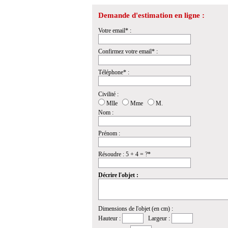
Demande d'estimation en ligne :
Votre email* :
Confirmez votre email* :
Téléphone* :
Civilité :
Mlle
Mme
M.
Nom :
Prénom :
Résoudre : 5 + 4 = ?*
Décrire l'objet :
Dimensions de l'objet (en cm) :
Hauteur :
Largeur :