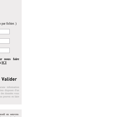
 par fichier. )
ur nous faire
 à
ICI
ucune information
 Vous disposez d'un
on des données vous
ous pouvez en faire
nseil en oeuvres