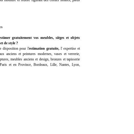
ois mouluré et redoré figurant des cordes nouées, pieds
os
estimer gratuitement vos meubles, sièges et objets
et de style ?
 disposition pour l'
estimation gratuite
,
l'
expertise
et
ux anciens et peintures modernes, vases et verrerie,
ptures, meubles anciens et design, bronzes et tapisserie
 Paris et en Province, Bordeaux, Lille, Nantes, Lyon,