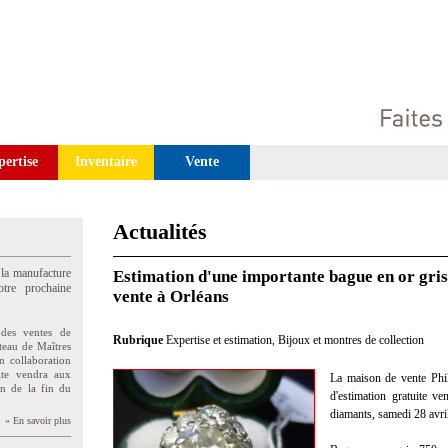
pertise
Inventaire
Vente
Actualités
 la manufacture
Estimation d'une importante bague en or gris
tre prochaine
vente à Orléans
des ventes de
Rubrique
Expertise et estimation
,
Bijoux et montres de collection
teau de Maîtres
n collaboration
uite vendra aux
La maison de vente Philo
on de la fin du
d'estimation gratuite v
diamants, samedi 28 avri
» En savoir plus