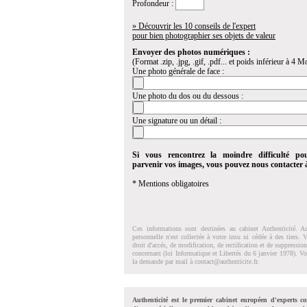
Profondeur :
» Découvrir les 10 conseils de l'expert
pour bien photographier ses objets de valeur
Envoyer des photos numériques :
(Format .zip, .jpg, .gif, .pdf... et poids inférieur à 4 Mo
Une photo générale de face :
Une photo du dos ou du dessous :
Une signature ou un détail :
Si vous rencontrez la moindre difficulté po
parvenir vos images, vous pouvez nous contacter
* Mentions obligatoires
Ces informations sont destinées au cabinet Authenticité. A
personnelle n'est collectée à votre insu ni cédée à des tiers.
droit d'accés, de modification, de rectification et de suppressi
concernant (loi Informatique et Libertés du 6 janvier 1978). V
la demande par mail à
contact@authenticite.fr
.
Authenticité est le premier cabinet européen d'experts co