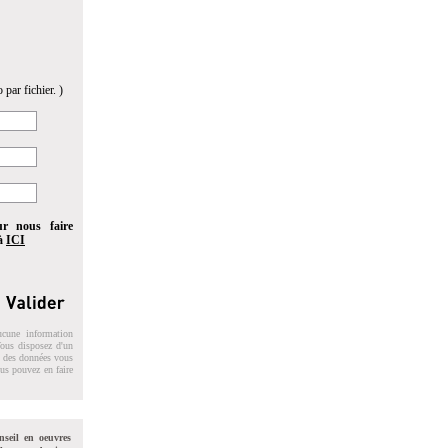
 par fichier. )
ur nous faire
 à
ICI
ucune information
 Vous disposez d'un
on des données vous
ous pouvez en faire
nseil en oeuvres