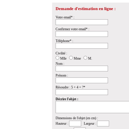
Demande d'estimation en ligne :
Votre email* :
Confirmez votre email* :
Téléphone* :
Civilité :
Mlle
Mme
M.
Nom :
Prénom :
Résoudre : 5 + 4 = ?*
Décrire l'objet :
Dimensions de l'objet (en cm) :
Hauteur :
Largeur :