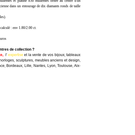
llièmes et platine 850 millièmes ornée au centre d'un
ncienne dans un entourage de dix diamants ronds de taille
les).
calculé : env 1.80/2.00 ct.
euros
ntres de collection ?
te
,
l'
expertise
et la
vente
de vos bijoux, tableaux
horloges, sculptures, meubles anciens et design,
nce, Bordeaux, Lille, Nantes, Lyon, Toulouse, Aix-