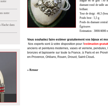
Bague en or gris 750 mi
 notre
diamant rond de taille a
brillant.
ns notre
Tour de doigt : 46,5 (bou
Poids brut : 5,5 g
Poids du diamant central 
s Hache dans
Égrisures
Estimation : 3000/4000 
Vous souhaitez faire estimer gratuitement vos bijoux et mo
Nos experts sont à votre disposition pour l'
estimation gratui
anciens et peintures modernes, vases et verrerie, pendules, 
bronzes et tapisserie sur toute la France, à Paris et en Provi
en-Provence, Orléans, Rouen, Drouot, Saint-Cloud
.
» Retour