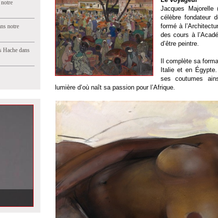
 notre
Jacques Majorelle (
célèbre fondateur d
formé à l’Architectu
ns notre
des cours à l’Acadé
d’être peintre.
s Hache dans
Il complète sa form
Italie et en Égypte
ses coutumes ain
lumière d’où naît sa passion pour l’Afrique.
ouot