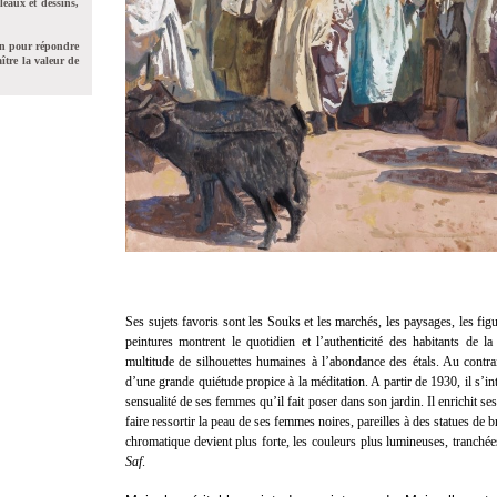
leaux et dessins,
on pour répondre
ître la valeur de
Ses sujets favoris sont les Souks et les marchés, les paysages, les fig
peintures montrent le quotidien et l’authenticité des habitants de la 
multitude de silhouettes humaines à l’abondance des étals. Au contrai
d’une grande quiétude propice à la méditation. A partir de 1930, il s’int
sensualité de ses femmes qu’il fait poser dans son jardin. Il enrichit se
faire ressortir la peau de ses femmes noires, pareilles à des statues d
chromatique devient plus forte, les couleurs plus lumineuses, tranché
Saf
.