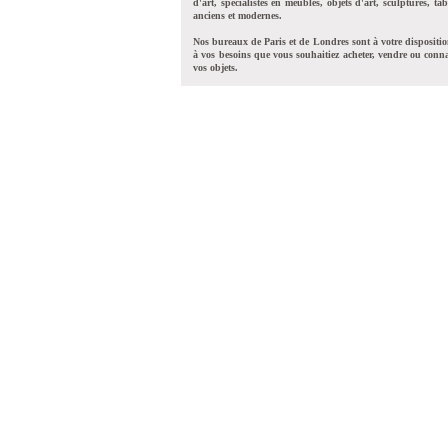
d'art, spécialistes en meubles, objets d'art, sculptures, tab
anciens et modernes.
Nos bureaux de Paris et de Londres sont à votre dispositi
à vos besoins que vous souhaitiez acheter, vendre ou conna
vos objets.