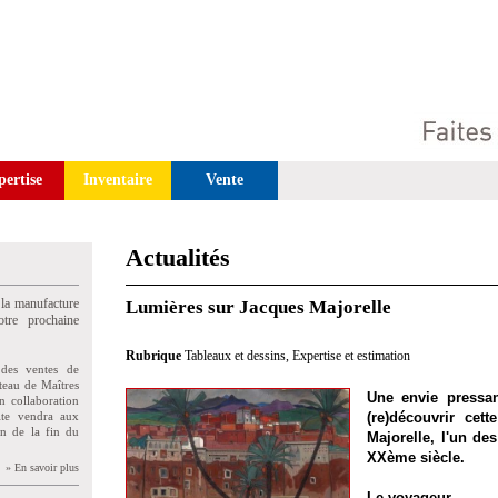
pertise
Inventaire
Vente
Actualités
 la manufacture
Lumières sur Jacques Majorelle
tre prochaine
Rubrique
Tableaux et dessins
,
Expertise et estimation
des ventes de
teau de Maîtres
Une envie pressa
n collaboration
uite vendra aux
(re)découvrir cet
on de la fin du
Majorelle, l'un de
XXème siècle.
» En savoir plus
Le voyageur