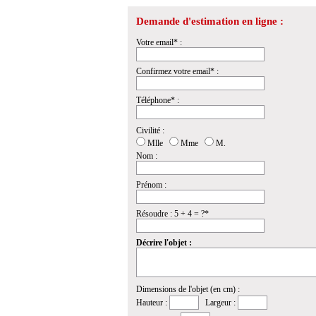
Demande d'estimation en ligne :
Votre email* :
Confirmez votre email* :
Téléphone* :
Civilité :
Mlle
Mme
M.
Nom :
Prénom :
Résoudre : 5 + 4 = ?*
Décrire l'objet :
Dimensions de l'objet (en cm) :
Hauteur :
Largeur :