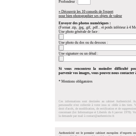
Profondeur :
» Découvrir les 10 conseils de l'expert
pour bien photographier ses objets de valeur
Envoyer des photos numériques :
(Format .zip, .jpg, .gif, .pdf... et poids inférieur à 4 Mo
Une photo générale de face :
Une photo du dos ou du dessous :
Une signature ou un détail :
Si vous rencontrez la moindre difficulté po
parvenir vos images, vous pouvez nous contacter
* Mentions obligatoires
Ces informations sont destinées au cabinet Authenticité. A
personnelle n'est collectée à votre insu ni cédée à des tiers.
droit d'accés, de modification, de rectification et de suppressi
concernant (loi Informatique et Libertés du 6 janvier 1978). V
la demande par mail à
contact@authenticite.fr
.
Authenticité est le premier cabinet européen d'experts co