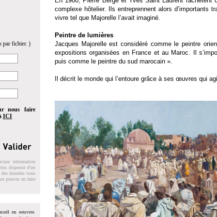
En 1980, Pierre Bergé et Yves Saint Laurent rachètent ce
complexe hôtelier. Ils entreprennent alors d’importants tr
vivre tel que Majorelle l’avait imaginé.
Peintre de lumières
 par fichier. )
Jacques Majorelle est considéré comme le peintre orie
expositions organisées en France et au Maroc. Il s’im
puis comme le peintre du sud marocain ».
Il décrit le monde qui l’entoure grâce à ses œuvres qui a
ur nous faire
 à
ICI
ucune information
 Vous disposez d'un
on des données vous
ous pouvez en faire
nseil en oeuvres