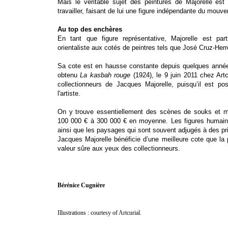
Mais le véritable sujet des peintures de Majorelle est
travailler, faisant de lui une figure indépendante du mouv
Au top des enchères
En tant que figure représentative, Majorelle est par
orientaliste aux cotés de peintres tels que José Cruz-Herr
Sa cote est en hausse constante depuis quelques années 
obtenu
La kasbah rouge
(1924), le 9 juin 2011 chez Artc
collectionneurs de Jacques Majorelle, puisqu’il est p
l'artiste.
On y trouve essentiellement des scènes de souks et ma
100 000 € à 300 000 € en moyenne. Les figures humaine
ainsi que les paysages qui sont souvent adjugés à des pri
Jacques Majorelle bénéficie d’une meilleure cote que la 
valeur sûre aux yeux des collectionneurs.
Bérénice Cugnière
Illustrations : courtesy of Artcurial.