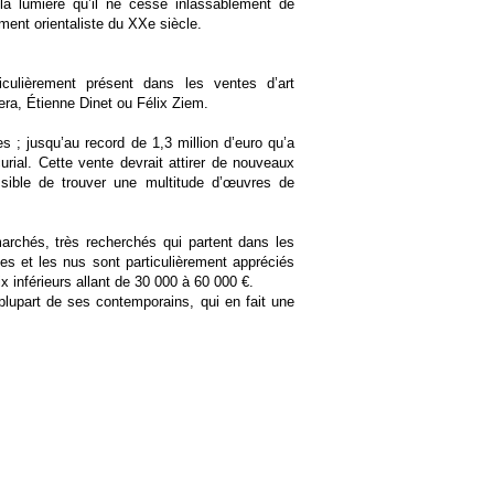
 la lumière qu’il ne cesse inlassablement de
ement orientaliste du XXe siècle.
ticulièrement présent dans les ventes d’art
era, Étienne Dinet ou Félix Ziem.
; jusqu’au record de 1,3 million d’euro qu’a
urial. Cette vente devrait attirer de nouveaux
ossible de trouver une multitude d’œuvres de
rchés, très recherchés qui partent dans les
s et les nus sont particulièrement appréciés
x inférieurs allant de 30 000 à 60 000 €.
plupart de ses contemporains, qui en fait une