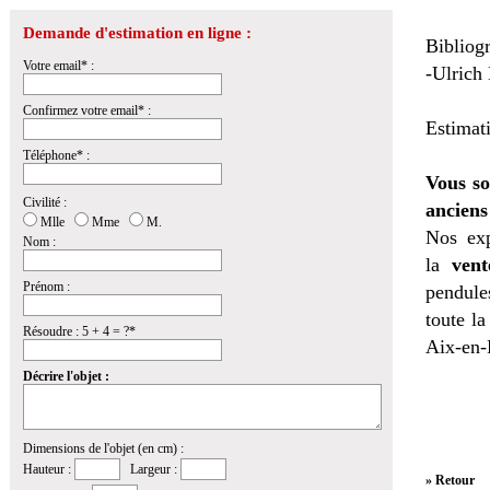
Demande d'estimation en ligne :
Bibliogr
Votre email* :
-Ulrich
Confirmez votre email* :
Estimat
Téléphone* :
Vous so
Civilité :
anciens
Mlle
Mme
M.
Nos exp
Nom :
la
vent
Prénom :
pendules
toute l
Résoudre : 5 + 4 = ?*
Aix-en-
Décrire l'objet :
Dimensions de l'objet (en cm) :
Hauteur :
Largeur :
» Retour