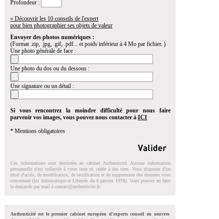
Profondeur :
» Découvrir les 10 conseils de l'expert
pour bien photographier ses objets de valeur
Envoyer des photos numériques :
(Format .zip, .jpg, .gif, .pdf... et poids inférieur à 4 Mo par fichier. )
Une photo générale de face :
Une photo du dos ou du dessous :
Une signature ou un détail :
Si vous rencontrez la moindre difficulté pour nous faire
parvenir vos images, vous pouvez nous contacter à
ICI
* Mentions obligatoires
Ces informations sont destinées au cabinet Authenticité. Aucune information
personnelle n'est collectée à votre insu ni cédée à des tiers. Vous disposez d'un
droit d'accés, de modification, de rectification et de suppression des données vous
concernant (loi Informatique et Libertés du 6 janvier 1978). Vous pouvez en faire
la demande par mail à
contact@authenticite.fr
.
Authenticité est le premier cabinet européen d'experts conseil en oeuvres