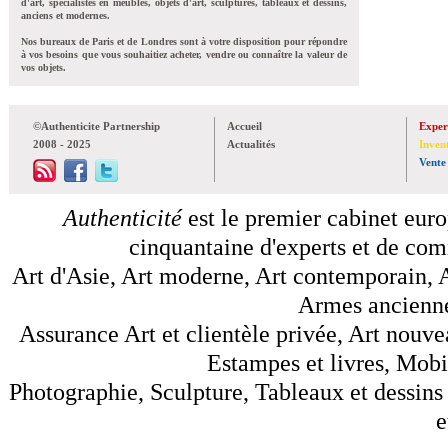
d'art, spécialistes en meubles, objets d'art, sculptures, tableaux et dessins,
anciens et modernes.
Nos bureaux de Paris et de Londres sont à votre disposition pour répondre
à vos besoins que vous souhaitiez acheter, vendre ou connaître la valeur de
vos objets.
©Authenticite Partnership
Accueil
Exper
2008 - 2025
Actualités
Inven
Vente
Authenticité
est le premier cabinet euro
cinquantaine d'experts et de comm
Art d'Asie, Art moderne, Art contemporain, A
Armes anciennes
Assurance Art et clientèle privée, Art nouve
Estampes et livres, Mobil
Photographie, Sculpture, Tableaux et dessins 
e