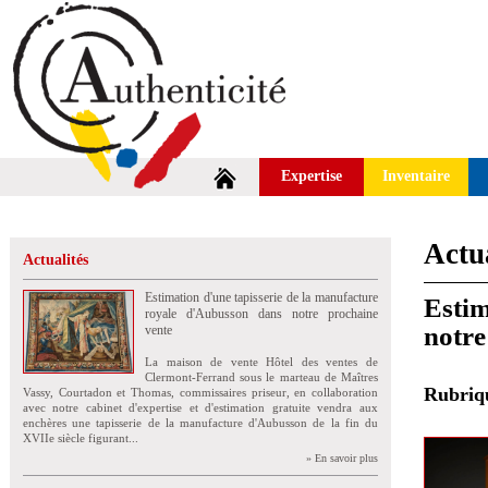
Expertise
Inventaire
Actua
Actualités
Estimation d'une tapisserie de la manufacture
Estim
royale d'Aubusson dans notre prochaine
notre
vente
La maison de vente Hôtel des ventes de
Clermont-Ferrand sous le marteau de Maîtres
Rubri
Vassy, Courtadon et Thomas, commissaires priseur, en collaboration
avec notre cabinet d'expertise et d'estimation gratuite vendra aux
enchères une tapisserie de la manufacture d'Aubusson de la fin du
XVIIe siècle figurant...
» En savoir plus