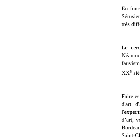
En fonc
Sérusie
très di
Le cer
Néanmoin
fauvism
e
XX
siè
Faire es
d'art d
l'
expert
d’art, 
Bordeau
Saint-C