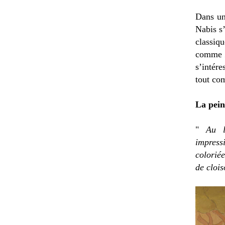
Dans un
Nabis s’
classiq
comme
s’intére
tout co
La pein
"
Au l
impress
coloriée
de cloi