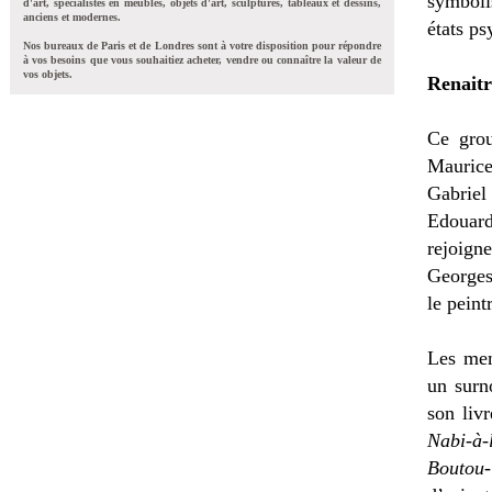
symboli
d'art, spécialistes en meubles, objets d'art, sculptures, tableaux et dessins,
anciens et modernes.
états ps
Nos bureaux de Paris et de Londres sont à votre disposition pour répondre
à vos besoins que vous souhaitiez acheter, vendre ou connaître la valeur de
vos objets.
Renaitr
Ce grou
Maurice
Gabriel
Edouard
rejoign
Georges
le peint
Les mem
un surn
son liv
Nabi-à-l
Boutou