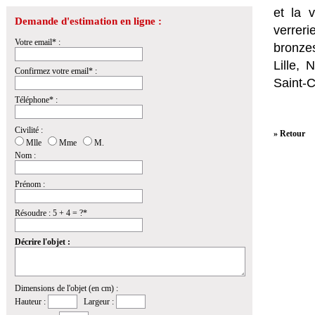
et la
v
Demande d'estimation en ligne :
verrer
Votre email* :
bronzes
Lille,
Confirmez votre email* :
Saint-
Téléphone* :
Civilité :
» Retour
Mlle
Mme
M.
Nom :
Prénom :
Résoudre : 5 + 4 = ?*
Décrire l'objet :
Dimensions de l'objet (en cm) :
Hauteur :
Largeur :