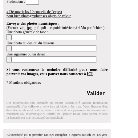
Profondeur :
» Découvrir les 10 conseils de l'expert
pour bien photographier ses objets de valeur
Envoyer des photos numériques :
(Format .zip, .jpg, .gif, .pdf... et poids inférieur à 4 Mo par fichier. )
Une photo générale de face :
Une photo du dos ou du dessous :
Une signature ou un détail :
Si vous rencontrez la moindre difficulté pour nous faire
parvenir vos images, vous pouvez nous contacter à
ICI
* Mentions obligatoires
Ces informations sont destinées au cabinet Authenticité. Aucune information
personnelle n'est collectée à votre insu ni cédée à des tiers. Vous disposez d'un
droit d'accés, de modification, de rectification et de suppression des données vous
concernant (loi Informatique et Libertés du 6 janvier 1978). Vous pouvez en faire
la demande par mail à
contact@authenticite.fr
.
Authenticité est le premier cabinet européen d'experts conseil en oeuvres