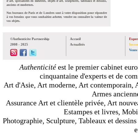
d'art, spécialistes en meubles, objets d'art, sculptures, tableaux et dessins,
anciens et modernes.
Nos bureaux de Paris et de Londres sont à votre disposition pour répondre
à vos besoins que vous souhaitiez acheter, vendre ou connaître la valeur de
vos objets.
©Authenticite Partnership
Accueil
Exper
2008 - 2025
Actualités
Inven
Vente
Authenticité
est le premier cabinet euro
cinquantaine d'experts et de comm
Art d'Asie, Art moderne, Art contemporain, A
Armes anciennes
Assurance Art et clientèle privée, Art nouve
Estampes et livres, Mobil
Photographie, Sculpture, Tableaux et dessins 
e