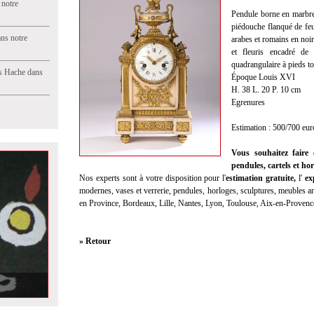
 notre
Pendule borne en marbre 
piédouche flanqué de feui
ns notre
arabes et romains en noir
et fleuris encadré de 
quadrangulaire à pieds to
s Hache dans
Époque Louis XVI
H. 38 L. 20 P. 10 cm
Egrenures
Estimation : 500/700 eur
Vous souhaitez faire 
pendules, cartels et hor
Nos experts sont à votre disposition pour l'
estimation gratuite,
l'
exp
modernes, vases et verrerie, pendules, horloges, sculptures, meubles anc
en Province, Bordeaux, Lille, Nantes, Lyon, Toulouse, Aix-en-Provenc
» Retour