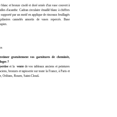
blanc et bronze ciselé et doré ornée d'un vase couvert à
lles d'acanthe. Cadran circulaire émaillé blanc à chiffres
 supporté par un motif en applique de rinceaux feuillagés
pilastres cannelés amortis de vases repercés. Base
upies.
os
estimer gratuitement vos garnitures de cheminée,
loges ?
ertise
et la
vente
de vos tableaux anciens et peintures
iens, bronzes et tapisserie sur toute la France, à Paris et
e, Orléans, Rouen, Saint-Cloud
.