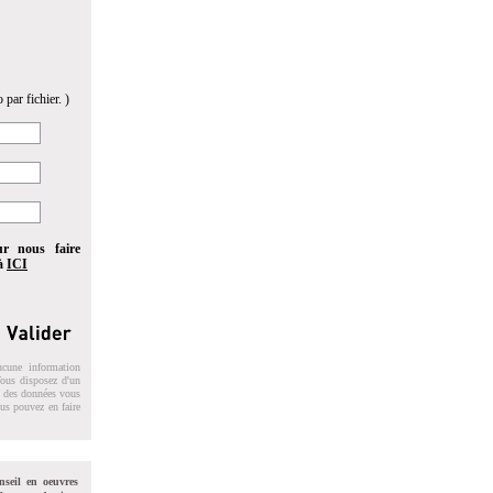
 par fichier. )
ur nous faire
 à
ICI
ucune information
 Vous disposez d'un
on des données vous
ous pouvez en faire
nseil en oeuvres