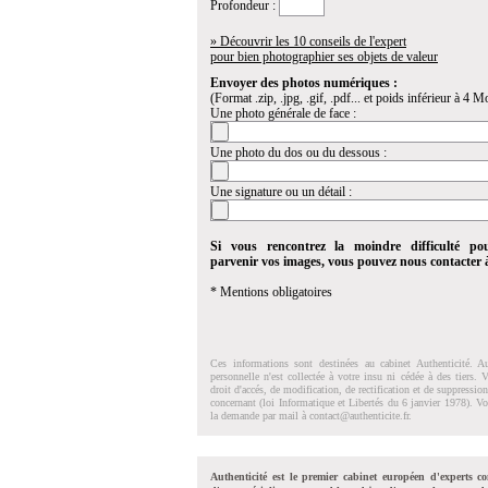
Profondeur :
» Découvrir les 10 conseils de l'expert
pour bien photographier ses objets de valeur
Envoyer des photos numériques :
(Format .zip, .jpg, .gif, .pdf... et poids inférieur à 4 Mo
Une photo générale de face :
Une photo du dos ou du dessous :
Une signature ou un détail :
Si vous rencontrez la moindre difficulté po
parvenir vos images, vous pouvez nous contacter
* Mentions obligatoires
Ces informations sont destinées au cabinet Authenticité. A
personnelle n'est collectée à votre insu ni cédée à des tiers.
droit d'accés, de modification, de rectification et de suppressi
concernant (loi Informatique et Libertés du 6 janvier 1978). V
la demande par mail à
contact@authenticite.fr
.
Authenticité est le premier cabinet européen d'experts co