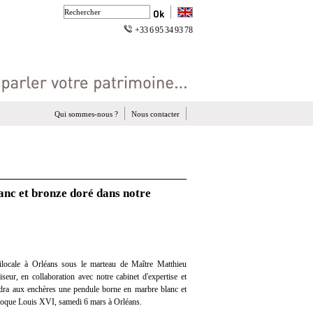
+33 6 95 34 93 78
Qui sommes-nous ?
Nous contacter
anc et bronze doré dans notre
locale à Orléans sous le marteau de Maître Matthieu
eur, en collaboration avec notre cabinet d'expertise et
endra aux enchères une pendule borne en marbre blanc et
époque Louis XVI, samedi 6 mars à Orléans.