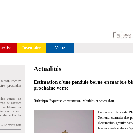
pertise
Inventaire
Vente
Actualités
 la manufacture
Estimation d'une pendule borne en marbre bl
tre prochaine
prochaine vente
des ventes de
Rubrique
Expertise et estimation
,
Meubles et objets d'art
teau de Maîtres
n collaboration
uite vendra aux
La maison de vente Phi
on de la fin du
Semont, commissaire pris
d'estimation gratuite v
» En savoir plus
bronze ciselé et doré d'