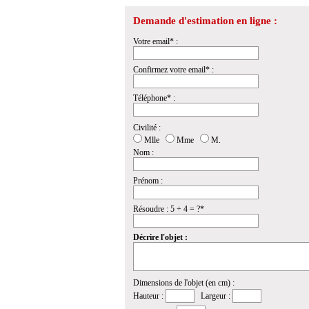
Demande d'estimation en ligne :
Votre email* :
Confirmez votre email* :
Téléphone* :
Civilité :
Mlle
Mme
M.
Nom :
Prénom :
Résoudre : 5 + 4 = ?*
Décrire l'objet :
Dimensions de l'objet (en cm) :
Hauteur :
Largeur :