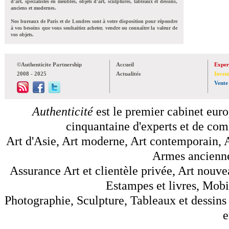
d'art, spécialistes en meubles, objets d'art, sculptures, tableaux et dessins,
anciens et modernes.
Nos bureaux de Paris et de Londres sont à votre disposition pour répondre
à vos besoins que vous souhaitiez acheter, vendre ou connaître la valeur de
vos objets.
©Authenticite Partnership
Accueil
Exper
2008 - 2025
Actualités
Inven
Vente
Authenticité
est le premier cabinet euro
cinquantaine d'experts et de comm
Art d'Asie, Art moderne, Art contemporain, A
Armes anciennes
Assurance Art et clientèle privée, Art nouve
Estampes et livres, Mobil
Photographie, Sculpture, Tableaux et dessins 
e