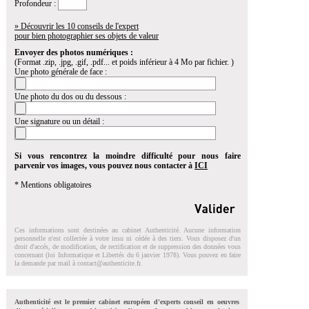
Profondeur :
» Découvrir les 10 conseils de l'expert
pour bien photographier ses objets de valeur
Envoyer des photos numériques :
(Format .zip, .jpg, .gif, .pdf... et poids inférieur à 4 Mo par fichier. )
Une photo générale de face :
Une photo du dos ou du dessous :
Une signature ou un détail :
Si vous rencontrez la moindre difficulté pour nous faire
parvenir vos images, vous pouvez nous contacter à
ICI
* Mentions obligatoires
Ces informations sont destinées au cabinet Authenticité. Aucune information
personnelle n'est collectée à votre insu ni cédée à des tiers. Vous disposez d'un
droit d'accés, de modification, de rectification et de suppression des données vous
concernant (loi Informatique et Libertés du 6 janvier 1978). Vous pouvez en faire
la demande par mail à
contact@authenticite.fr
.
Authenticité est le premier cabinet européen d'experts conseil en oeuvres