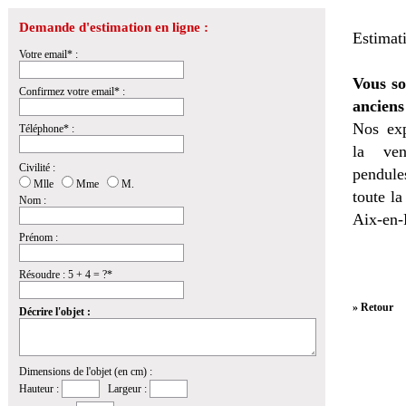
Demande d'estimation en ligne :
Estimat
Votre email* :
Vous so
Confirmez votre email* :
anciens
Nos exp
Téléphone* :
la
ven
Civilité :
pendules
Mlle
Mme
M.
toute l
Nom :
Aix-en-
Prénom :
Résoudre : 5 + 4 = ?*
» Retour
Décrire l'objet :
Dimensions de l'objet (en cm) :
Hauteur :
Largeur :