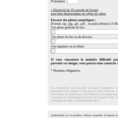
Profondeur :
» Découvrir les 10 conseils de l'expert
pour bien photographier ses objets de valeur
Envoyer des photos numériques :
(Format .zip, .jpg, .gif, .pdf... et poids inférieur à 4 Mo
Une photo générale de face :
Une photo du dos ou du dessous :
Une signature ou un détail :
Si vous rencontrez la moindre difficulté po
parvenir vos images, vous pouvez nous contacter
* Mentions obligatoires
Ces informations sont destinées au cabinet Authenticité. A
personnelle n'est collectée à votre insu ni cédée à des tiers.
droit d'accés, de modification, de rectification et de suppressi
concernant (loi Informatique et Libertés du 6 janvier 1978). V
la demande par mail à
contact@authenticite.fr
.
Authenticité est le premier cabinet européen d'experts co