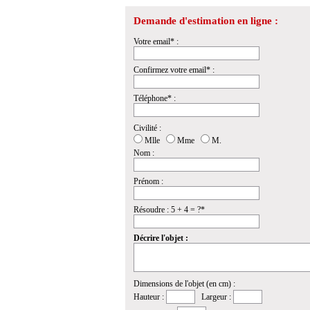
Demande d'estimation en ligne :
Votre email* :
Confirmez votre email* :
Téléphone* :
Civilité :
Mlle
Mme
M.
Nom :
Prénom :
Résoudre : 5 + 4 = ?*
Décrire l'objet :
Dimensions de l'objet (en cm) :
Hauteur :
Largeur :