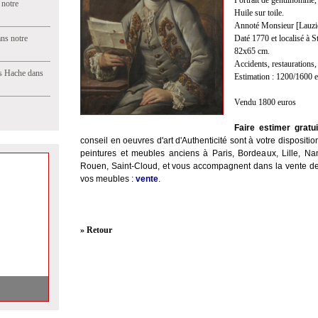
Portrait de gentilhomme
 notre
Huile sur toile.
Annoté Monsieur [Lauzier 
ns notre
Daté 1770 et localisé à S
82x65 cm.
Accidents, restaurations,
s Hache dans
Estimation : 1200/1600 
Vendu 1800 euros
Faire estimer gratu
conseil en oeuvres d'art d'Authenticité sont à votre disposition
peintures et meubles anciens à Paris, Bordeaux, Lille, Na
Rouen, Saint-Cloud, et vous accompagnent dans la vente de
vos meubles :
vente
.
» Retour