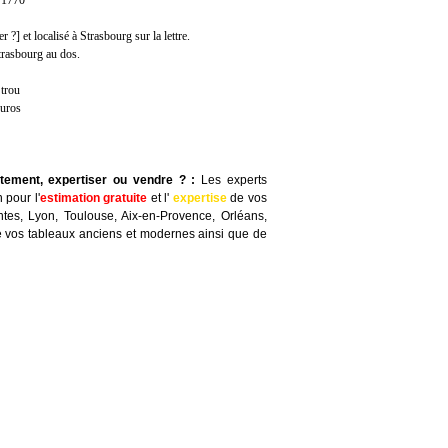
, 1770
?] et localisé à Strasbourg sur la lettre.
trasbourg au dos.
 trou
euros
itement, expertiser ou vendre ?
:
Les experts
 pour l'
estimation gratuite
et l'
expertise
de vos
ntes, Lyon, Toulouse, Aix-en-Provence, Orléans,
 vos tableaux anciens et modernes ainsi que de