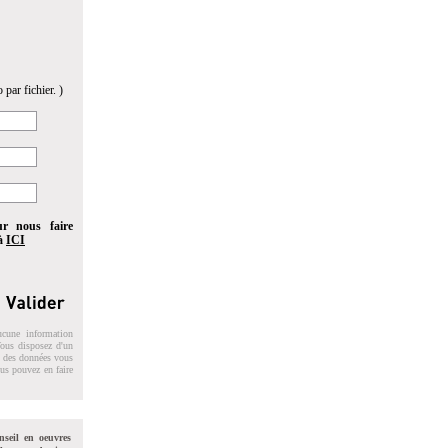
 par fichier. )
ur nous faire
 à
ICI
ucune information
 Vous disposez d'un
on des données vous
ous pouvez en faire
nseil en oeuvres