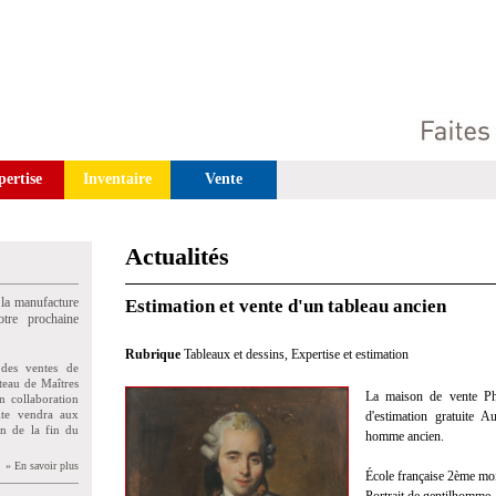
pertise
Inventaire
Vente
Actualités
 la manufacture
Estimation et vente d'un tableau ancien
tre prochaine
Rubrique
Tableaux et dessins
,
Expertise et estimation
des ventes de
teau de Maîtres
La maison de vente Phil
n collaboration
uite vendra aux
d'estimation gratuite A
on de la fin du
homme ancien.
» En savoir plus
École française 2ème moi