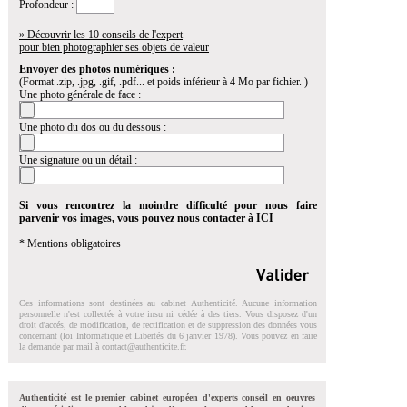
Profondeur :
» Découvrir les 10 conseils de l'expert
pour bien photographier ses objets de valeur
Envoyer des photos numériques :
(Format .zip, .jpg, .gif, .pdf... et poids inférieur à 4 Mo par fichier. )
Une photo générale de face :
Une photo du dos ou du dessous :
Une signature ou un détail :
Si vous rencontrez la moindre difficulté pour nous faire
parvenir vos images, vous pouvez nous contacter à
ICI
* Mentions obligatoires
Ces informations sont destinées au cabinet Authenticité. Aucune information
personnelle n'est collectée à votre insu ni cédée à des tiers. Vous disposez d'un
droit d'accés, de modification, de rectification et de suppression des données vous
concernant (loi Informatique et Libertés du 6 janvier 1978). Vous pouvez en faire
la demande par mail à
contact@authenticite.fr
.
Authenticité est le premier cabinet européen d'experts conseil en oeuvres