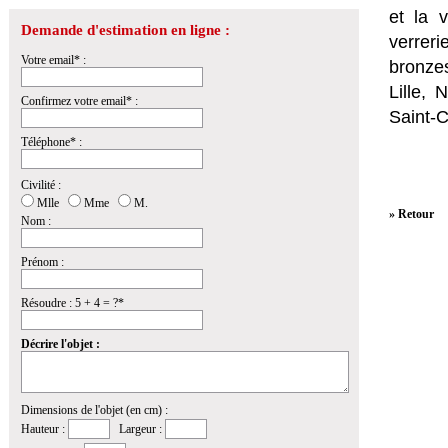
et la
v
Demande d'estimation en ligne :
verrer
Votre email* :
bronzes
Lille,
Confirmez votre email* :
Saint-
Téléphone* :
Civilité :
Mlle
Mme
M.
» Retour
Nom :
Prénom :
Résoudre : 5 + 4 = ?*
Décrire l'objet :
Dimensions de l'objet (en cm) :
Hauteur :
Largeur :