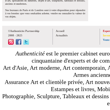
d'art, spécialistes en meubles, objets d'art, sculptures, tableaux et dessins,
anciens et modernes.
Nos bureaux de Paris et de Londres sont à votre disposition pour répondre
à vos besoins que vous souhaitiez acheter, vendre ou connaître la valeur de
vos objets.
©Authenticite Partnership
Accueil
Exper
2008 - 2025
Actualités
Inven
Vente
Authenticité
est le premier cabinet euro
cinquantaine d'experts et de comm
Art d'Asie, Art moderne, Art contemporain, A
Armes anciennes
Assurance Art et clientèle privée, Art nouve
Estampes et livres, Mobil
Photographie, Sculpture, Tableaux et dessins 
e