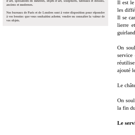
d'art, spécialistes en meubles, objets d'art, sculptures, tableaux et dessins,
Il est l
anciens et modernes.
les diff
Nos bureaux de Paris et de Londres sont à votre disposition pour répondre
Il se ca
à vos besoins que vous souhaitiez acheter, vendre ou connaître la valeur de
vos objets.
lierre 
guirland
On soul
service
réutilis
ajouté l
Le châte
On soul
la fin d
Le serv