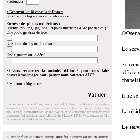
Profondeur :
» Découvrir les 10 conseils de l'expert
pour bien photographier ses objets de valeur
Envoyer des photos numériques :
(Format .zip, .jpg, .gif, .pdf... et poids inférieur à 4 Mo par fichier. )
©Osena
Une photo générale de face :
Une photo du dos ou du dessous :
Le servi
Une signature ou un détail :
Souveno
Si vous rencontrez la moindre difficulté pour nous faire
officie
parvenir vos images, vous pouvez nous contacter à
ICI
chapelai
* Mentions obligatoires
Il ne se
Ces informations sont destinées au cabinet Authenticité. Aucune information
personnelle n'est collectée à votre insu ni cédée à des tiers. Vous disposez d'un
La résid
droit d'accés, de modification, de rectification et de suppression des données vous
concernant (loi Informatique et Libertés du 6 janvier 1978). Vous pouvez en faire
la demande par mail à
contact@authenticite.fr
.
Le serv
Authenticité est le premier cabinet européen d'experts conseil en oeuvres