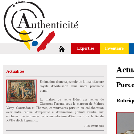
Expertise
Inventaire
Actua
Actualités
Estimation d'une tapisserie de la manufacture
Porce
royale d'Aubusson dans notre prochaine
vente
La maison de vente Hôtel des ventes de
Rubri
Clermont-Ferrand sous le marteau de Maîtres
Vassy, Courtadon et Thomas, commissaires priseur, en collaboration
avec notre cabinet d'expertise et d'estimation gratuite vendra aux
enchères une tapisserie de la manufacture d'Aubusson de la fin du
XVIIe siècle figurant...
» En savoir plus