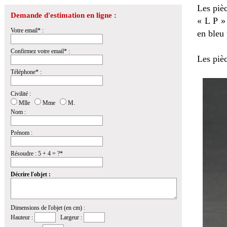
Les pièc
Demande d'estimation en ligne :
« L P »
Votre email* :
en bleu 
Confirmez votre email* :
Les pièc
Téléphone* :
Civilité :
Mlle
Mme
M.
Nom :
Prénom :
Résoudre : 5 + 4 = ?*
Décrire l'objet :
Dimensions de l'objet (en cm) :
Hauteur :
Largeur :