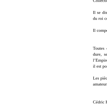
Collecti
Il se di
du roi 
Il comp
Toutes 
dure, s
l’Empire
il est p
Les pièc
amateur
Cédric H