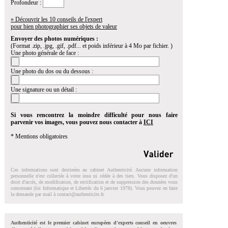
Profondeur :
» Découvrir les 10 conseils de l'expert
pour bien photographier ses objets de valeur
Envoyer des photos numériques :
(Format .zip, .jpg, .gif, .pdf... et poids inférieur à 4 Mo par fichier. )
Une photo générale de face :
Une photo du dos ou du dessous :
Une signature ou un détail :
Si vous rencontrez la moindre difficulté pour nous faire
parvenir vos images, vous pouvez nous contacter à
ICI
* Mentions obligatoires
Ces informations sont destinées au cabinet Authenticité. Aucune information
personnelle n'est collectée à votre insu ni cédée à des tiers. Vous disposez d'un
droit d'accés, de modification, de rectification et de suppression des données vous
concernant (loi Informatique et Libertés du 6 janvier 1978). Vous pouvez en faire
la demande par mail à
contact@authenticite.fr
.
Authenticité est le premier cabinet européen d'experts conseil en oeuvres