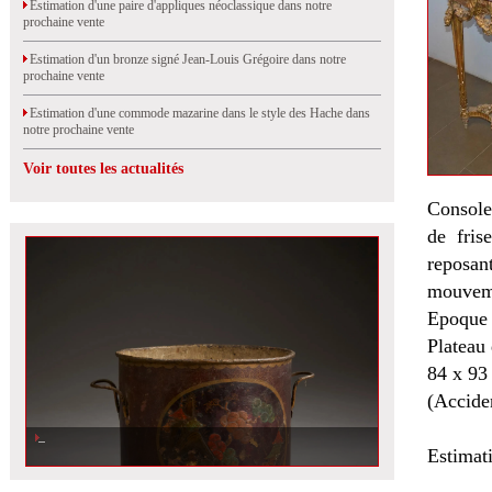
Estimation d'une paire d'appliques néoclassique dans notre
prochaine vente
Estimation d'un bronze signé Jean-Louis Grégoire dans notre
prochaine vente
Estimation d'une commode mazarine dans le style des Hache dans
notre prochaine vente
Voir toutes les actualités
Console
de fris
reposan
mouvemen
Epoque 
Plateau
84 x 93
(Acciden
Estimat