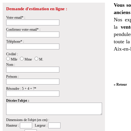
Vous so
Demande d'estimation en ligne :
anciens
Votre email* :
Nos exp
la
vent
Confirmez votre email* :
pendules
toute l
Téléphone* :
Aix-en-
Civilité :
Mlle
Mme
M.
Nom :
Prénom :
» Retour
Résoudre : 5 + 4 = ?*
Décrire l'objet :
Dimensions de l'objet (en cm) :
Hauteur :
Largeur :