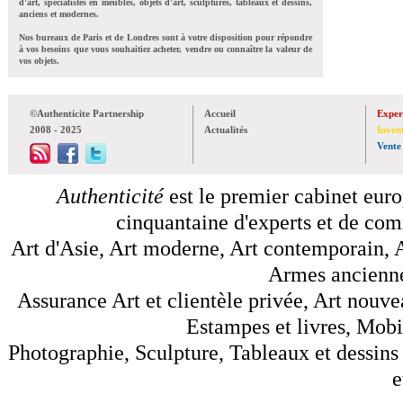
d'art, spécialistes en meubles, objets d'art, sculptures, tableaux et dessins,
anciens et modernes.
Nos bureaux de Paris et de Londres sont à votre disposition pour répondre
à vos besoins que vous souhaitiez acheter, vendre ou connaître la valeur de
vos objets.
©Authenticite Partnership
Accueil
Exper
2008 - 2025
Actualités
Inven
Vente
Authenticité
est le premier cabinet euro
cinquantaine d'experts et de comm
Art d'Asie, Art moderne, Art contemporain, A
Armes anciennes
Assurance Art et clientèle privée, Art nouve
Estampes et livres, Mobil
Photographie, Sculpture, Tableaux et dessins 
e