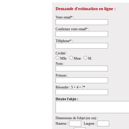
Demande d'estimation en ligne :
Votre email* :
Confirmez votre email* :
Téléphone* :
Civilité :
Mlle
Mme
M.
Nom :
Prénom :
Résoudre : 5 + 4 = ?*
Décrire l'objet :
Dimensions de l'objet (en cm) :
Hauteur :
Largeur :