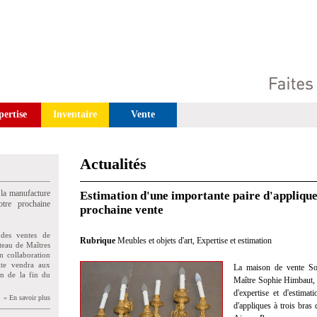
pertise
Inventaire
Vente
Actualités
 la manufacture
Estimation d'une importante paire d'applique
tre prochaine
prochaine vente
des ventes de
Rubrique
Meubles et objets d'art
,
Expertise et estimation
teau de Maîtres
n collaboration
uite vendra aux
La maison de vente So
on de la fin du
Maître Sophie Himbaut, c
d'expertise et d'estima
» En savoir plus
d'appliques à trois bras