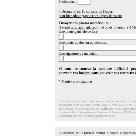
Profondeur :
» Découvrir les 10 conseils de l'expert
pour bien photographier ses objets de valeur
Envoyer des photos numériques :
(Format .zip, .jpg, .gif, .pdf... et poids inférieur à 4 Mo
Une photo générale de face :
Une photo du dos ou du dessous :
Une signature ou un détail :
Si vous rencontrez la moindre difficulté po
parvenir vos images, vous pouvez nous contacter
* Mentions obligatoires
Ces informations sont destinées au cabinet Authenticité. A
personnelle n'est collectée à votre insu ni cédée à des tiers.
droit d'accés, de modification, de rectification et de suppressi
concernant (loi Informatique et Libertés du 6 janvier 1978). V
la demande par mail à
contact@authenticite.fr
.
Authenticité est le premier cabinet européen d'experts co