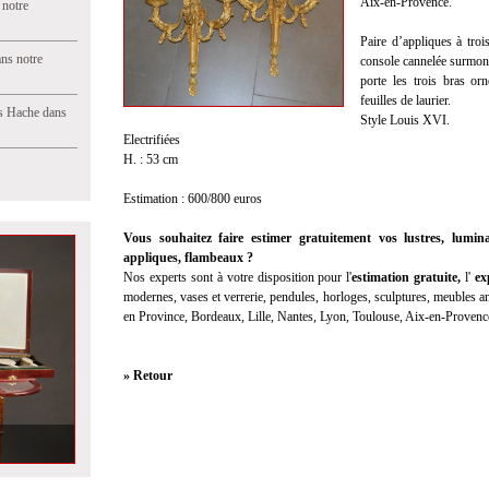
Aix-en-Provence.
 notre
Paire d’appliques à troi
ns notre
console cannelée surmont
porte les trois bras or
feuilles de laurier.
s Hache dans
Style Louis XVI.
Electrifiées
H. : 53 cm
Estimation : 600/800 euros
Vous souhaitez faire estimer gratuitement vos lustres, lumina
appliques, flambeaux ?
Nos experts sont à votre disposition pour l'
estimation gratuite,
l'
exp
modernes, vases et verrerie, pendules, horloges, sculptures, meubles anc
en Province, Bordeaux, Lille, Nantes, Lyon, Toulouse, Aix-en-Provenc
» Retour