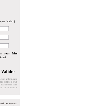
 par fichier. )
ur nous faire
 à
ICI
ucune information
 Vous disposez d'un
on des données vous
ous pouvez en faire
nseil en oeuvres