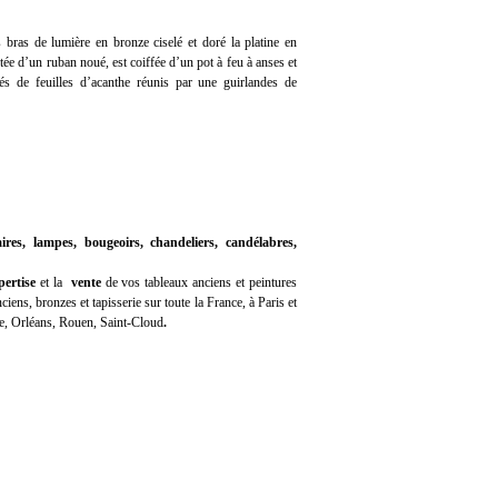
s bras de lumière en bronze ciselé et doré la platine en
ée d’un ruban noué, est coiffée d’un pot à feu à anses et
nés de feuilles d’acanthe réunis par une guirlandes de
ires, lampes, bougeoirs, chandeliers, candélabres,
ertise
et la
vente
de vos tableaux anciens et peintures
iens, bronzes et tapisserie sur toute la France, à Paris et
e, Orléans, Rouen, Saint-Cloud
.