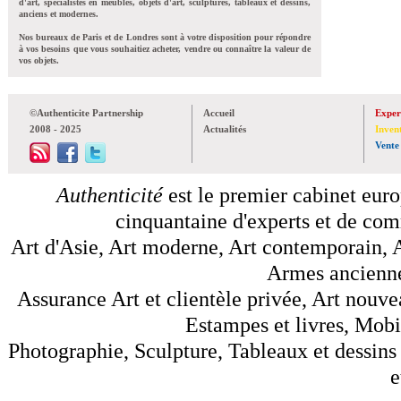
d'art, spécialistes en meubles, objets d'art, sculptures, tableaux et dessins,
anciens et modernes.
Nos bureaux de Paris et de Londres sont à votre disposition pour répondre
à vos besoins que vous souhaitiez acheter, vendre ou connaître la valeur de
vos objets.
©Authenticite Partnership
Accueil
Exper
2008 - 2025
Actualités
Inven
Vente
Authenticité
est le premier cabinet euro
cinquantaine d'experts et de comm
Art d'Asie, Art moderne, Art contemporain, A
Armes anciennes
Assurance Art et clientèle privée, Art nouve
Estampes et livres, Mobil
Photographie, Sculpture, Tableaux et dessins 
e