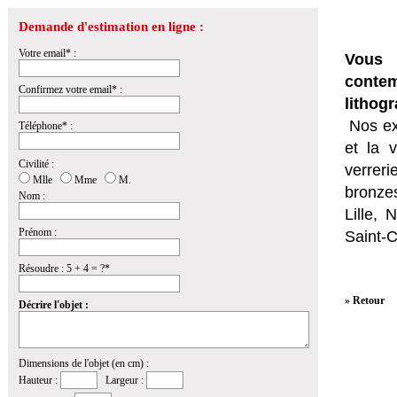
Demande d'estimation en ligne :
Votre email* :
Vous 
conte
Confirmez votre email* :
lithog
Nos ex
Téléphone* :
et la
v
Civilité :
verrer
Mlle
Mme
M.
bronzes
Nom :
Lille,
Prénom :
Saint-
Résoudre : 5 + 4 = ?*
» Retour
Décrire l'objet :
Dimensions de l'objet (en cm) :
Hauteur :
Largeur :