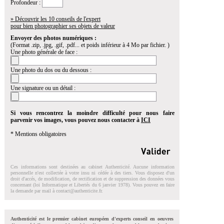
Profondeur :
» Découvrir les 10 conseils de l'expert
pour bien photographier ses objets de valeur
Envoyer des photos numériques :
(Format .zip, .jpg, .gif, .pdf... et poids inférieur à 4 Mo par fichier. )
Une photo générale de face :
Une photo du dos ou du dessous :
Une signature ou un détail :
Si vous rencontrez la moindre difficulté pour nous faire
parvenir vos images, vous pouvez nous contacter à
ICI
* Mentions obligatoires
Ces informations sont destinées au cabinet Authenticité. Aucune information
personnelle n'est collectée à votre insu ni cédée à des tiers. Vous disposez d'un
droit d'accés, de modification, de rectification et de suppression des données vous
concernant (loi Informatique et Libertés du 6 janvier 1978). Vous pouvez en faire
la demande par mail à
contact@authenticite.fr
.
Authenticité est le premier cabinet européen d'experts conseil en oeuvres