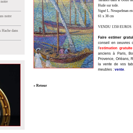
Tartanes dans le Golfe d
 notre
Huile sur toile.
Signé L. Neuquelman en bas
ns notre
61 x 38 cm
VENDU 1350 EUROS
s Hache dans
Faire estimer gratu
conseil en oeuvres d'
l'
estimation gratuit
anciens à Paris, Bo
Provence, Orléans, 
la vente de vos ta
meubles :
vente
.
» Retour