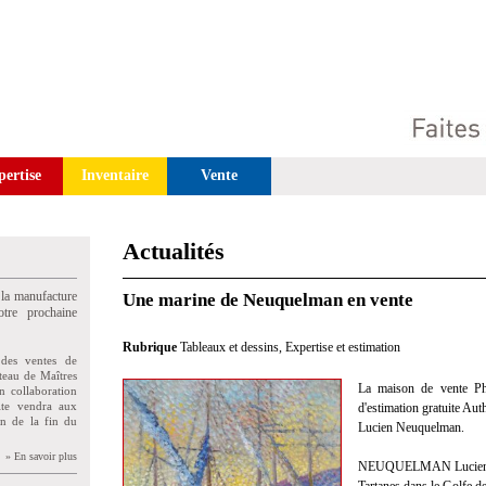
pertise
Inventaire
Vente
Actualités
 la manufacture
Une marine de Neuquelman en vente
tre prochaine
Rubrique
Tableaux et dessins
,
Expertise et estimation
des ventes de
teau de Maîtres
La maison de vente Phil
n collaboration
uite vendra aux
d'estimation gratuite Aut
on de la fin du
Lucien Neuquelman.
» En savoir plus
NEUQUELMAN Lucien 