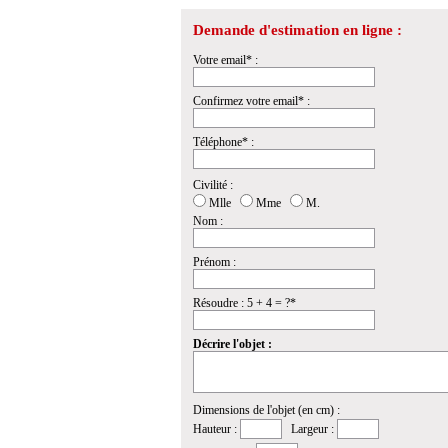
Demande d'estimation en ligne :
Votre email* :
Confirmez votre email* :
Téléphone* :
Civilité :
Mlle
Mme
M.
Nom :
Prénom :
Résoudre : 5 + 4 = ?*
Décrire l'objet :
Dimensions de l'objet (en cm) :
Hauteur :
Largeur :