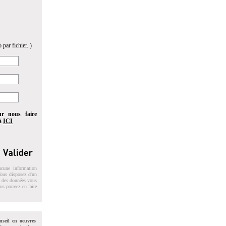
 par fichier. )
ur nous faire
 à
ICI
ucune information
 Vous disposez d'un
on des données vous
ous pouvez en faire
nseil en oeuvres