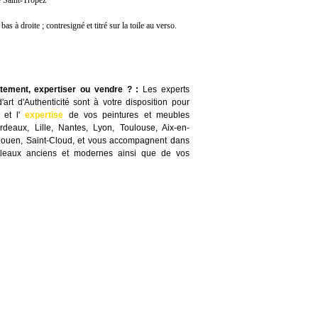
e Saint-Tropez
 à droite ; contresigné et titré sur la toile au verso.
itement, expertiser ou vendre ?
:
Les experts
art d'Authenticité sont à votre disposition pour
e
et l'
expertise
de vos peintures et meubles
rdeaux, Lille, Nantes, Lyon, Toulouse, Aix-en-
Rouen, Saint-Cloud, et vous accompagnent dans
bleaux anciens et modernes ainsi que de vos