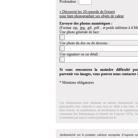
Profondeur :
» Découvrir les 10 conseils de l'expert
pour bien photographier ses objets de valeur
Envoyer des photos numériques :
(Format .zip, .jpg, .gif, .pdf... et poids inférieur à 4 Mo
Une photo générale de face :
Une photo du dos ou du dessous :
Une signature ou un détail :
Si vous rencontrez la moindre difficulté po
parvenir vos images, vous pouvez nous contacter
* Mentions obligatoires
Ces informations sont destinées au cabinet Authenticité. A
personnelle n'est collectée à votre insu ni cédée à des tiers.
droit d'accés, de modification, de rectification et de suppressi
concernant (loi Informatique et Libertés du 6 janvier 1978). V
la demande par mail à
contact@authenticite.fr
.
Authenticité est le premier cabinet européen d'experts co