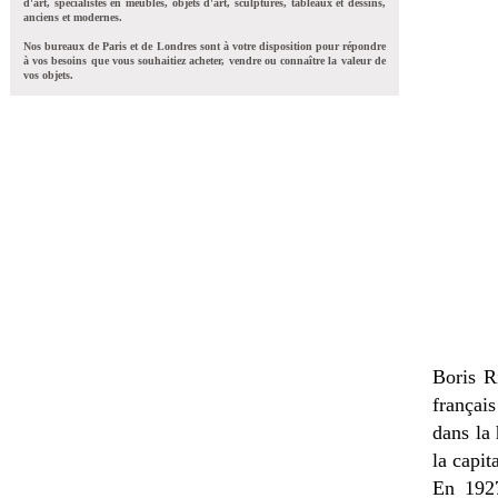
d'art, spécialistes en meubles, objets d'art, sculptures, tableaux et dessins,
anciens et modernes.
Nos bureaux de Paris et de Londres sont à votre disposition pour répondre
à vos besoins que vous souhaitiez acheter, vendre ou connaître la valeur de
vos objets.
Boris R
françai
dans la 
la capit
En 1927