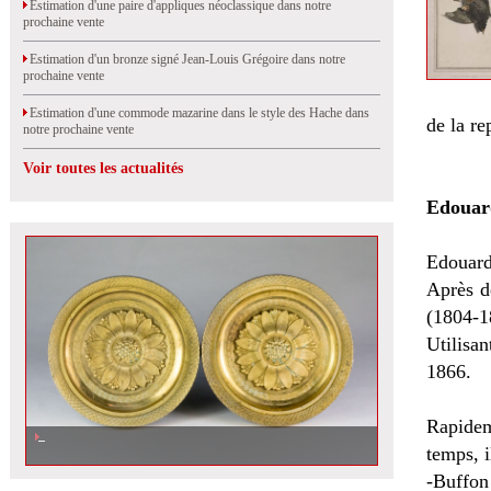
Estimation d'une paire d'appliques néoclassique dans notre
prochaine vente
Estimation d'un bronze signé Jean-Louis Grégoire dans notre
prochaine vente
Estimation d'une commode mazarine dans le style des Hache dans
de la re
notre prochaine vente
Voir toutes les actualités
Edouar
Edouard 
Après d
(1804-1
Utilisa
1866.
Rapidem
Estimation d\'une paire de têtes d\'embrasse en bronze doré de provenance
royale dans notre prochaine vente à Nantes
temps, i
-Buffon