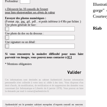
Profondeur :
Illustra
» Découvrir les 10 conseils de l'expert
gorge" 
pour bien photographier ses objets de valeur
Courtes
Envoyer des photos numériques :
(Format .zip, .jpg, .gif, .pdf... et poids inférieur à 4 Mo par fichier. )
Une photo générale de face :
Riab
Une photo du dos ou du dessous :
Une signature ou un détail :
Si vous rencontrez la moindre difficulté pour nous faire
parvenir vos images, vous pouvez nous contacter à
ICI
* Mentions obligatoires
Ces informations sont destinées au cabinet Authenticité. Aucune information
personnelle n'est collectée à votre insu ni cédée à des tiers. Vous disposez d'un
droit d'accés, de modification, de rectification et de suppression des données vous
concernant (loi Informatique et Libertés du 6 janvier 1978). Vous pouvez en faire
la demande par mail à
contact@authenticite.fr
.
Authenticité est le premier cabinet européen d'experts conseil en oeuvres