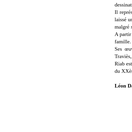
dessinat
Il repré
laissé u
malgré s
A parti
famille.
Ses œuv
Traviès
Riab es
du XXèm
Léon D