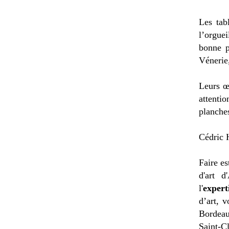
Les tab
l’orgue
bonne p
Vénerie
Leurs œu
attentio
planches
Cédric H
Faire es
d'art d
l'
expert
d’art, 
Bordeau
Saint-C