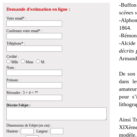
-Buffo
Demande d'estimation en ligne :
scènes v
Votre email* :
-Alphon
1864.
Confirmez votre email* :
-Rémon
-Alcide
Téléphone* :
décrits
Civilité :
Armand 
Mlle
Mme
M.
Nom :
De son 
Prénom :
dans le
amateur
Résoudre : 5 + 4 = ?*
pour s’
lithogra
Décrire l'objet :
Ainsi Tr
Dimensions de l'objet (en cm) :
XIXème 
Hauteur :
Largeur :
modèle.