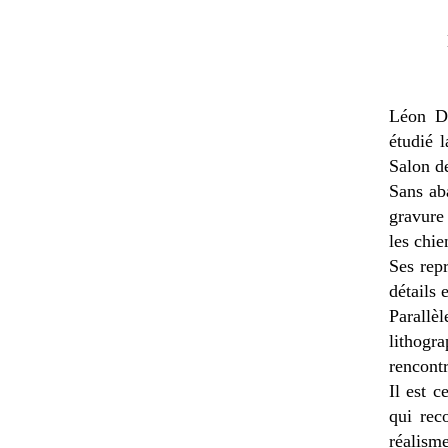
Léon Da
étudié l
Salon de
Sans aba
gravure 
les chie
Ses rep
détails 
Parallèl
lithogr
rencont
Il est c
qui rec
réalisme