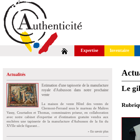
Expertise
Inventaire
Actua
Actualités
Estimation d'une tapisserie de la manufacture
Le gi
royale d'Aubusson dans notre prochaine
vente
La maison de vente Hôtel des ventes de
Rubri
Clermont-Ferrand sous le marteau de Maîtres
Vassy, Courtadon et Thomas, commissaires priseur, en collaboration
avec notre cabinet d'expertise et d'estimation gratuite vendra aux
enchères une tapisserie de la manufacture d'Aubusson de la fin du
XVIIe siècle figurant...
» En savoir plus