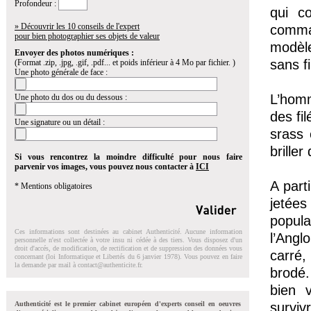
Profondeur :
qui c
» Découvrir les 10 conseils de l'expert
comma
pour bien photographier ses objets de valeur
modèl
Envoyer des photos numériques :
sans f
(Format .zip, .jpg, .gif, .pdf... et poids inférieur à 4 Mo par fichier. )
Une photo générale de face :
L’homm
Une photo du dos ou du dessous :
des
fil
Une signature ou un détail :
srass 
briller
Si vous rencontrez la moindre difficulté pour nous faire
parvenir vos images, vous pouvez nous contacter à
ICI
A part
* Mentions obligatoires
jetées
popula
Ces informations sont destinées au cabinet Authenticité. Aucune information
l’Angl
personnelle n'est collectée à votre insu ni cédée à des tiers. Vous disposez d'un
droit d'accés, de modification, de rectification et de suppression des données vous
carré,
concernant (loi Informatique et Libertés du 6 janvier 1978). Vous pouvez en faire
la demande par mail à
contact@authenticite.fr
.
brodé.
bien v
Authenticité est le premier cabinet européen d'experts conseil en oeuvres
surviv