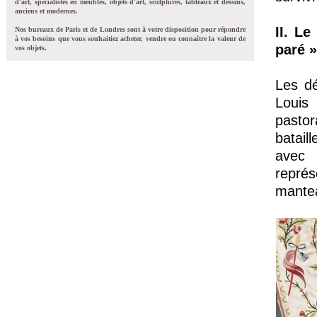
d'art, spécialistes en meubles, objets d'art, sculptures, tableaux et dessins,
anciens et modernes.
II. L
Nos bureaux de Paris et de Londres sont à votre disposition pour répondre
à vos besoins que vous souhaitiez acheter, vendre ou connaître la valeur de
paré »
vos objets.
Les dé
Louis 
pastor
batail
avec 
représ
mante