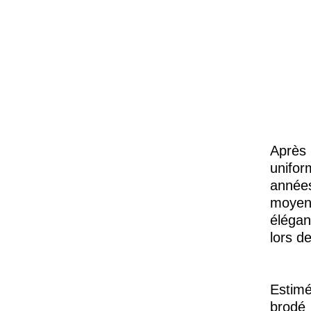
Après
unifor
années
moyen
élégan
lors d
Estimé
brodé 