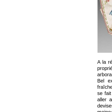
A la r
proprié
arbora
Bel ex
fraîch
se fai
aller
devise