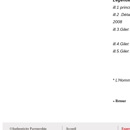
Légendes
ill.1 pri
ill.2 .Dé
2008
ill.3.Gi
ill.4.Gil
ill.5.Gil
*
L’Homm
» Retour
©Authenticite Partnership
Accueil
Exper