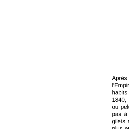
Après 
l’Empi
habits
1840, (
ou pel
pas à 
gilets
plus e