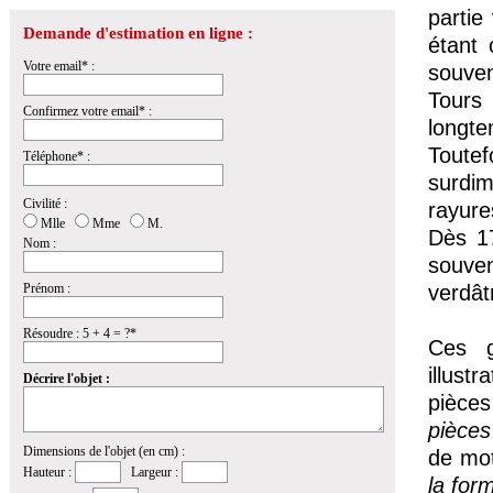
partie
Demande d'estimation en ligne :
étant 
Votre email* :
souve
Tours
Confirmez votre email* :
longt
Toute
Téléphone* :
surdim
Civilité :
rayure
Mlle
Mme
M.
Dès 17
Nom :
souven
Prénom :
verdât
Résoudre : 5 + 4 = ?*
Ces g
illust
Décrire l'objet :
pièces
pièce
Dimensions de l'objet (en cm) :
de mot
Hauteur :
Largeur :
la for