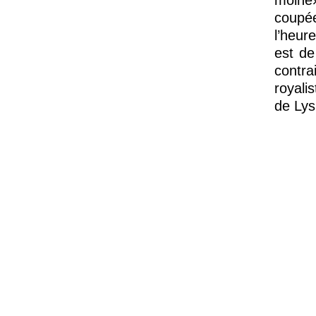
moine»
coupé
l’heur
est de
contr
royali
de Lys