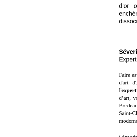
d’or 
enchè
dissoc
Séver
Expert
Faire es
d'art d
l'
expert
d’art, 
Bordeau
Saint-C
moderne