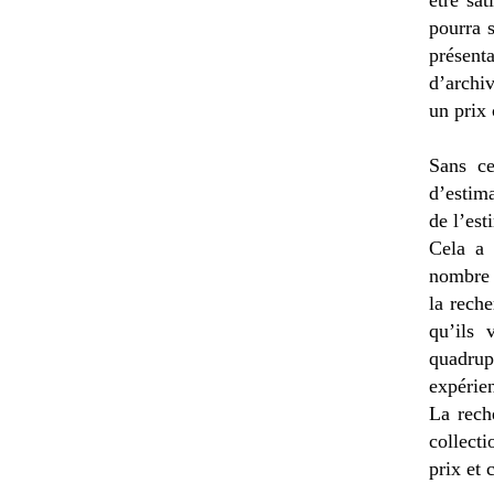
être sat
pourra 
présent
d’archi
un prix
Sans ce
d’estim
de l’est
Cela a 
nombre d
la rech
qu’ils 
quadrup
expérie
La rech
collect
prix et 