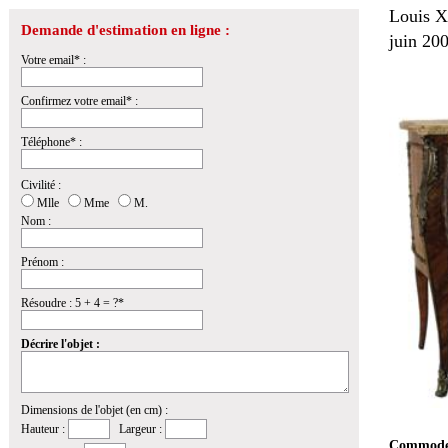
Louis XV
Demande d'estimation en ligne :
juin 200
Votre email* :
Confirmez votre email* :
Téléphone* :
Civilité :
Mlle
Mme
M.
Nom :
Prénom :
Résoudre : 5 + 4 = ?*
Décrire l'objet :
Dimensions de l'objet (en cm) :
Hauteur :
Largeur :
Commode e