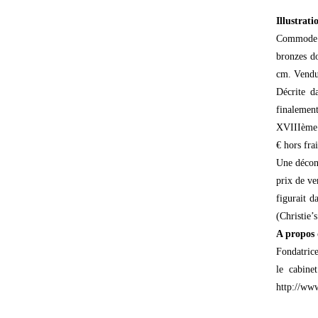
Illustrati
Commode ma
bronzes d
cm. Vendue
Décrite d
finalemen
XVIIIème s
€ hors frai
Une déconv
prix de ve
figurait d
(Christie’
A propos 
Fondatrice
le cabine
http://www