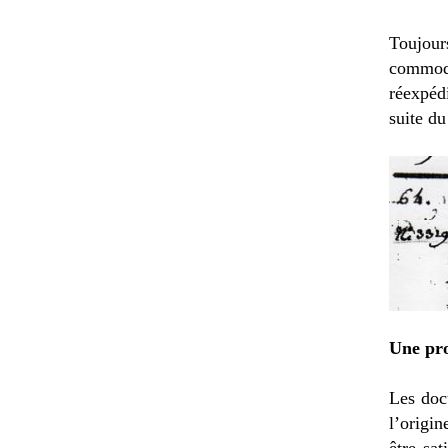
Toujour
commod
réexpéd
suite du
Une pr
Les doc
l’origi