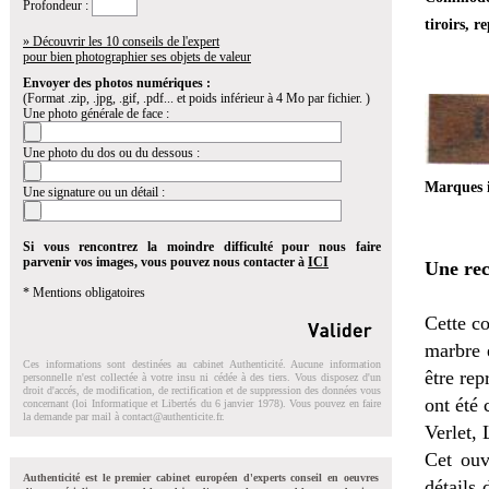
Profondeur :
tiroirs, 
» Découvrir les 10 conseils de l'expert
pour bien photographier ses objets de valeur
Envoyer des photos numériques :
(Format .zip, .jpg, .gif, .pdf... et poids inférieur à 4 Mo par fichier. )
Une photo générale de face :
Une photo du dos ou du dessous :
Marques 
Une signature ou un détail :
Si vous rencontrez la moindre difficulté pour nous faire
parvenir vos images, vous pouvez nous contacter à
ICI
Une rec
* Mentions obligatoires
Cette c
marbre e
Ces informations sont destinées au cabinet Authenticité. Aucune information
être rep
personnelle n'est collectée à votre insu ni cédée à des tiers. Vous disposez d'un
droit d'accés, de modification, de rectification et de suppression des données vous
ont été 
concernant (loi Informatique et Libertés du 6 janvier 1978). Vous pouvez en faire
la demande par mail à
contact@authenticite.fr
.
Verlet, 
Cet ouv
Authenticité est le premier cabinet européen d'experts conseil en oeuvres
détails 