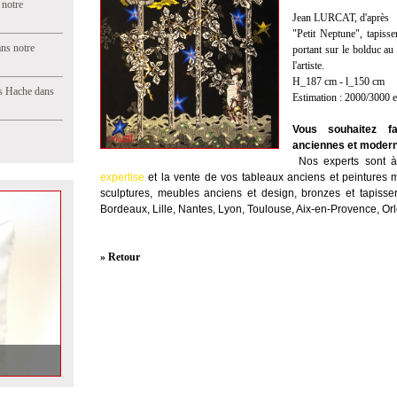
 notre
Jean LURCAT, d'après
"Petit Neptune", tapiss
ns notre
portant sur le bolduc au
l'artiste.
H_187 cm - l_150 cm
s Hache dans
Estimation : 2000/3000 
Vous souhaitez fa
anciennes et moder
Nos experts sont à 
expertise
et la
vente
de vos tableaux anciens et peintures m
sculptures, meubles anciens et design, bronzes et tapisser
Bordeaux, Lille, Nantes, Lyon, Toulouse, Aix-en-Provence, Or
» Retour