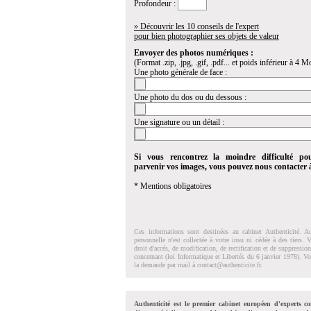
Profondeur :
» Découvrir les 10 conseils de l'expert
pour bien photographier ses objets de valeur
Envoyer des photos numériques :
(Format .zip, .jpg, .gif, .pdf... et poids inférieur à 4 Mo
Une photo générale de face :
Une photo du dos ou du dessous :
Une signature ou un détail :
Si vous rencontrez la moindre difficulté po
parvenir vos images, vous pouvez nous contacter
* Mentions obligatoires
Ces informations sont destinées au cabinet Authenticité. A
personnelle n'est collectée à votre insu ni cédée à des tiers.
droit d'accés, de modification, de rectification et de suppressi
concernant (loi Informatique et Libertés du 6 janvier 1978). V
la demande par mail à
contact@authenticite.fr
.
Authenticité est le premier cabinet européen d'experts co