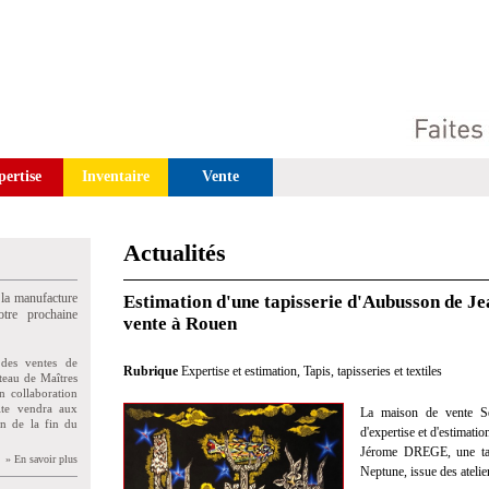
pertise
Inventaire
Vente
Actualités
 la manufacture
Estimation d'une tapisserie d'Aubusson de 
tre prochaine
vente à Rouen
des ventes de
Rubrique
Expertise et estimation
,
Tapis, tapisseries et textiles
teau de Maîtres
n collaboration
uite vendra aux
La maison de vente Se
on de la fin du
d'expertise et d'estimati
Jérome DREGE, une tapi
» En savoir plus
Neptune, issue des atelie