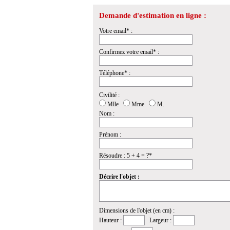
Demande d'estimation en ligne :
Votre email* :
Confirmez votre email* :
Téléphone* :
Civilité :
Mlle
Mme
M.
Nom :
Prénom :
Résoudre : 5 + 4 = ?*
Décrire l'objet :
Dimensions de l'objet (en cm) :
Hauteur :
Largeur :