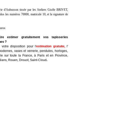
erie d'Aubusson tissée par les Ateliers Gisèle BRIVET,
 dos les numéros 70000, matricule 10, et la signature de
euros
ire estimer gratuitement vos tapisseries
nes ?
votre disposition pour l'
estimation gratuite
,
l'
odernes, vases et verrerie, pendules, horloges,
ie sur toute la France, à Paris et en Province,
léans, Rouen, Drouot, Saint-Cloud
.