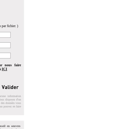
 par fichier. )
ur nous faire
 à
ICI
ucune information
 Vous disposez d'un
on des données vous
ous pouvez en faire
nseil en oeuvres