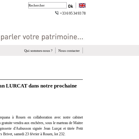
+33 6 95 34 93 78
Qui sommes-nous ?
Nous contacter
Jean LURCAT dans notre prochaine
quana à Rouen en collaboration avec notre cabinet
on gratuite vendra aux enchères, sous le marteau de Maitre
sserie d'Aubusson signée Jean Lurçat et titrée Petit
rs Brivet, samedi 23 février à Rouen, lot 232.