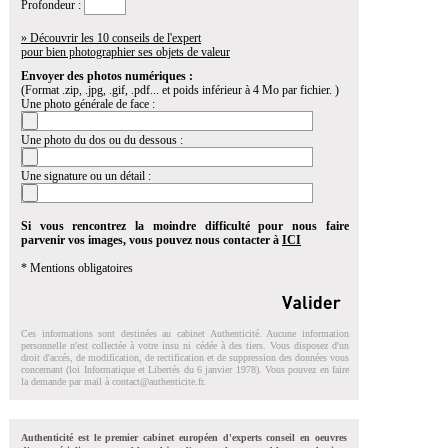
Profondeur :
» Découvrir les 10 conseils de l'expert
pour bien photographier ses objets de valeur
Envoyer des photos numériques :
(Format .zip, .jpg, .gif, .pdf... et poids inférieur à 4 Mo par fichier. )
Une photo générale de face :
Une photo du dos ou du dessous :
Une signature ou un détail :
Si vous rencontrez la moindre difficulté pour nous faire
parvenir vos images, vous pouvez nous contacter à
ICI
* Mentions obligatoires
Ces informations sont destinées au cabinet Authenticité. Aucune information
personnelle n'est collectée à votre insu ni cédée à des tiers. Vous disposez d'un
droit d'accés, de modification, de rectification et de suppression des données vous
concernant (loi Informatique et Libertés du 6 janvier 1978). Vous pouvez en faire
la demande par mail à
contact@authenticite.fr
.
Authenticité est le premier cabinet européen d'experts conseil en oeuvres