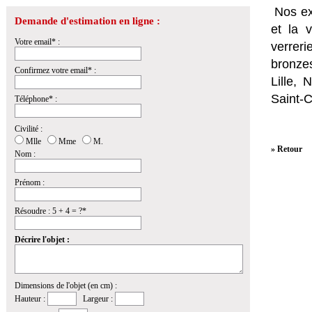
Nos ex
Demande d'estimation en ligne :
et la
v
Votre email* :
verrer
bronzes
Confirmez votre email* :
Lille,
Saint-
Téléphone* :
Civilité :
Mlle
Mme
M.
» Retour
Nom :
Prénom :
Résoudre : 5 + 4 = ?*
Décrire l'objet :
Dimensions de l'objet (en cm) :
Hauteur :
Largeur :