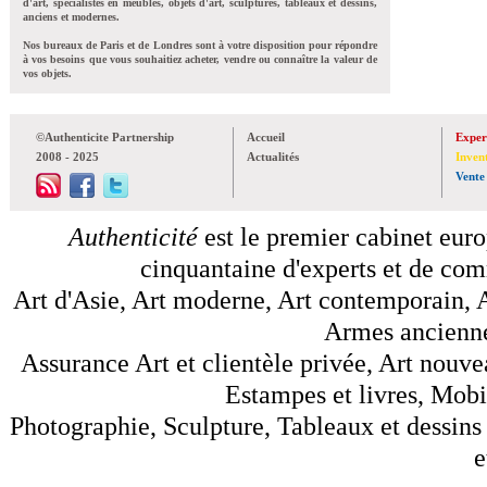
d'art, spécialistes en meubles, objets d'art, sculptures, tableaux et dessins,
anciens et modernes.
Nos bureaux de Paris et de Londres sont à votre disposition pour répondre
à vos besoins que vous souhaitiez acheter, vendre ou connaître la valeur de
vos objets.
©Authenticite Partnership
Accueil
Exper
2008 - 2025
Actualités
Inven
Vente
Authenticité
est le premier cabinet euro
cinquantaine d'experts et de comm
Art d'Asie, Art moderne, Art contemporain, A
Armes anciennes
Assurance Art et clientèle privée, Art nouve
Estampes et livres, Mobil
Photographie, Sculpture, Tableaux et dessins 
e